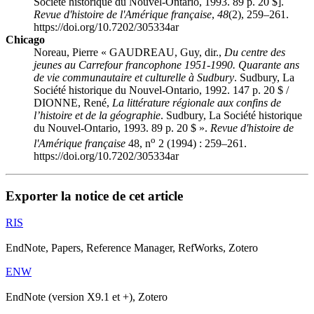
Société historique du Nouvel-Ontario, 1993. 89 p. 20 $].
Revue d'histoire de l'Amérique française
,
48
(2), 259–261.
https://doi.org/10.7202/305334ar
Chicago
Noreau, Pierre « GAUDREAU, Guy, dir.,
Du centre des
jeunes au Carrefour francophone 1951-1990. Quarante ans
de vie communautaire et culturelle à Sudbury
. Sudbury, La
Société historique du Nouvel-Ontario, 1992. 147 p. 20 $ /
DIONNE, René,
La littérature régionale aux confins de
l’histoire et de la géographie
. Sudbury, La Société historique
du Nouvel-Ontario, 1993. 89 p. 20 $ ».
Revue d'histoire de
o
l'Amérique française
48, n
2 (1994) : 259–261.
https://doi.org/10.7202/305334ar
Exporter la notice de cet article
RIS
EndNote, Papers, Reference Manager, RefWorks, Zotero
ENW
EndNote (version X9.1 et +), Zotero