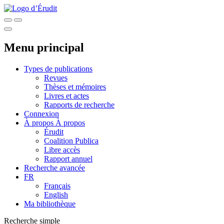
Menu principal
Types de publications
Revues
Thèses et mémoires
Livres et actes
Rapports de recherche
Connexion
À propos
À propos
Érudit
Coalition Publica
Libre accès
Rapport annuel
Recherche avancée
FR
Français
English
Ma bibliothèque
Recherche simple