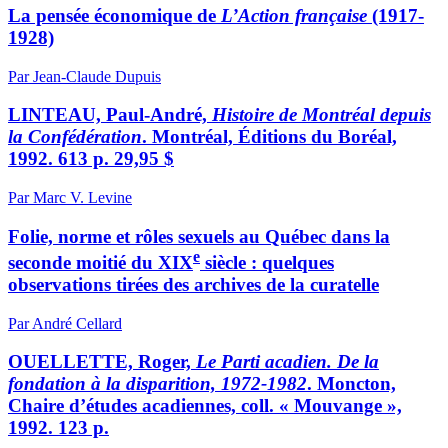
La pensée économique de
L’Action française
(1917-
1928)
Par Jean-Claude Dupuis
LINTEAU, Paul-André,
Histoire de Montréal depuis
la Confédération
. Montréal, Éditions du Boréal,
1992. 613 p. 29,95 $
Par Marc V. Levine
Folie, norme et rôles sexuels au Québec dans la
e
seconde moitié du XIX
siècle : quelques
observations tirées des archives de la curatelle
Par André Cellard
OUELLETTE, Roger,
Le Parti acadien. De la
fondation à la disparition, 1972-1982
. Moncton,
Chaire d’études acadiennes, coll. « Mouvange »,
1992. 123 p.