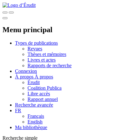
Menu principal
Types de publications
Revues
Thèses et mémoires
Livres et actes
Rapports de recherche
Connexion
À propos
À propos
Érudit
Coalition Publica
Libre accès
Rapport annuel
Recherche avancée
FR
Français
English
Ma bibliothèque
Recherche simple