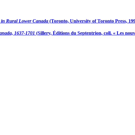
37 in Rural Lower Canada
(Toronto, University of Toronto Press, 199
Canada, 1637-1701
(Sillery, Éditions du Septentrion, coll. « Les n