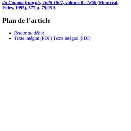
du Canada français, 1606-1867
, volume 8 :
1860
(Montréal,
Fides, 1995), 577 p. 79,95 $
Plan de l’article
Retour au début
Texte intégral (PDF)
Texte intégral (PDF)