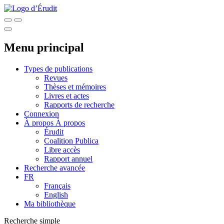
Menu principal
Types de publications
Revues
Thèses et mémoires
Livres et actes
Rapports de recherche
Connexion
À propos
À propos
Érudit
Coalition Publica
Libre accès
Rapport annuel
Recherche avancée
FR
Français
English
Ma bibliothèque
Recherche simple