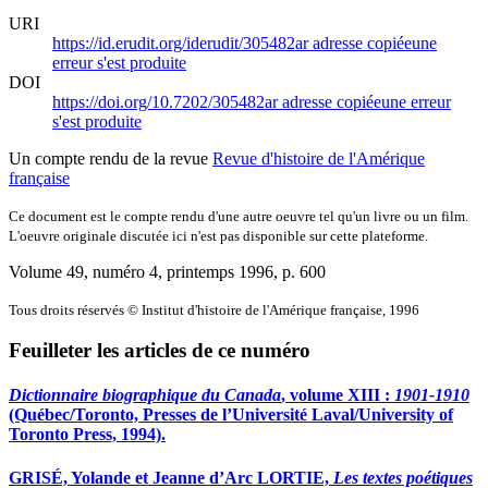
URI
https://id.erudit.org/iderudit/305482ar
adresse copiée
une
erreur s'est produite
DOI
https://doi.org/10.7202/305482ar
adresse copiée
une erreur
s'est produite
Un compte rendu de la revue
Revue d'histoire de l'Amérique
française
Ce document est le compte rendu d'une autre oeuvre tel qu'un livre ou un film.
L'oeuvre originale discutée ici n'est pas disponible sur cette plateforme.
Volume 49, numéro 4, printemps 1996
, p. 600
Tous droits réservés © Institut d'histoire de l'Amérique française, 1996
Feuilleter les articles de ce numéro
Dictionnaire biographique du Canada
, volume XIII :
1901-1910
(Québec/Toronto, Presses de l’Université Laval/University of
Toronto Press, 1994).
GRISÉ, Yolande et Jeanne d’Arc LORTIE,
Les textes poétiques