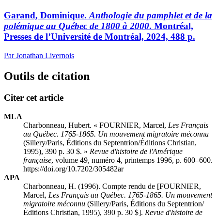
Garand, Dominique.
Anthologie du pamphlet et de la
polémique au Québec de 1800 à 2000
. Montréal,
Presses de l’Université de Montréal, 2024, 488 p.
Par Jonathan Livernois
Outils de citation
Citer cet article
MLA
Charbonneau, Hubert. « FOURNIER, Marcel,
Les Français
au Québec. 1765-1865. Un mouvement migratoire méconnu
(Sillery/Paris, Éditions du Septentrion/Éditions Christian,
1995), 390 p. 30 $. »
Revue d'histoire de l'Amérique
française
, volume 49, numéro 4, printemps 1996, p. 600–600.
https://doi.org/10.7202/305482ar
APA
Charbonneau, H. (1996). Compte rendu de [FOURNIER,
Marcel,
Les Français au Québec. 1765-1865. Un mouvement
migratoire méconnu
(Sillery/Paris, Éditions du Septentrion/
Éditions Christian, 1995), 390 p. 30 $].
Revue d'histoire de