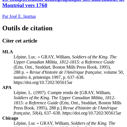
Montréal vers 1760
Par José E. Igartua
Outils de citation
Citer cet article
MLA
Lépine, Luc. « GRAY, William,
Soldiers of the King. The
Upper Canadian Militia, 1812-1815: a Reference Guide
(Erin, Ont., Stoddart, Boston Mills Press Book, 1995),
288 p. »
Revue d'histoire de l'Amérique française
, volume 50,
numéro 4, printemps 1997, p. 637–638.
https://doi.org/10.7202/305615ar
APA
Lépine, L. (1997). Compte rendu de [GRAY, William,
Soldiers of the King. The Upper Canadian Militia, 1812-
1815: a Reference Guide
(Erin, Ont., Stoddart, Boston Mills
Press Book, 1995), 288 p.]
Revue d'histoire de l'Amérique
française
,
50
(4), 637–638. https://doi.org/10.7202/305615ar
Chicago
Lépine, Luc « GRAY, William,
Soldiers of the King. The