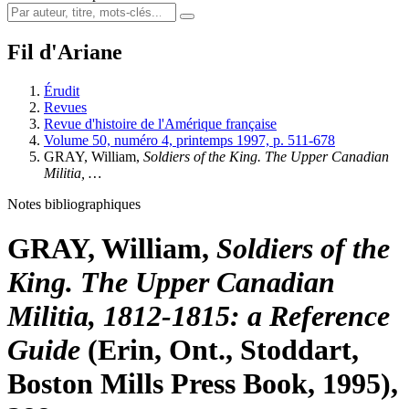
Fil d'Ariane
Érudit
Revues
Revue d'histoire de l'Amérique française
Volume 50, numéro 4, printemps 1997, p. 511-678
GRAY, William,
Soldiers of the King. The Upper Canadian
Militia, …
Notes bibliographiques
GRAY, William,
Soldiers of the
King. The Upper Canadian
Militia, 1812-1815: a Reference
Guide
(Erin, Ont., Stoddart,
Boston Mills Press Book, 1995),