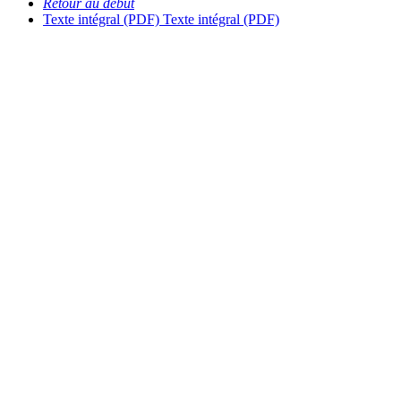
Retour au début
Texte intégral (PDF)
Texte intégral (PDF)