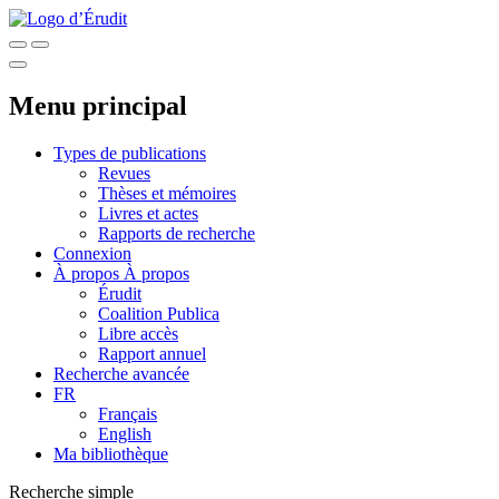
Menu principal
Types de publications
Revues
Thèses et mémoires
Livres et actes
Rapports de recherche
Connexion
À propos
À propos
Érudit
Coalition Publica
Libre accès
Rapport annuel
Recherche avancée
FR
Français
English
Ma bibliothèque
Recherche simple