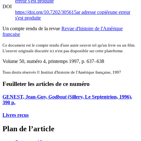
erreur s'est produite
DOI
https://doi.org/10.7202/305615ar
adresse copiée
une erreur
s'est produite
Un compte rendu de la revue
Revue d'histoire de l'Amérique
française
Ce document est le compte rendu d'une autre oeuvre tel qu'un livre ou un film.
L'oeuvre originale discutée ici n'est pas disponible sur cette plateforme.
Volume 50, numéro 4, printemps 1997
, p. 637–638
Tous droits réservés © Institut d'histoire de l'Amérique française, 1997
Feuilleter les articles de ce numéro
GENEST, Jean-Guy,
Godbout
(Sillery, Le Septentrion, 1996),
390 p.
Livres reçus
Plan de l’article