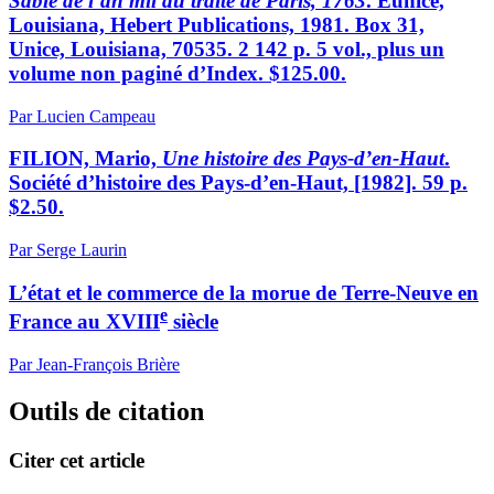
Sable de l’an mil au traité de Paris, 1763
. Eunice,
Louisiana, Hebert Publications, 1981. Box 31,
Unice, Louisiana, 70535. 2 142 p. 5 vol., plus un
volume non paginé d’Index. $125.00.
Par Lucien Campeau
FILION, Mario,
Une histoire des Pays-d’en-Haut
.
Société d’histoire des Pays-d’en-Haut, [1982]. 59 p.
$2.50.
Par Serge Laurin
L’état et le commerce de la morue de Terre-Neuve en
e
France au XVIII
siècle
Par Jean-François Brière
Outils de citation
Citer cet article