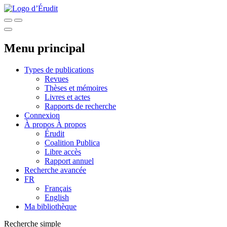
Menu principal
Types de publications
Revues
Thèses et mémoires
Livres et actes
Rapports de recherche
Connexion
À propos
À propos
Érudit
Coalition Publica
Libre accès
Rapport annuel
Recherche avancée
FR
Français
English
Ma bibliothèque
Recherche simple