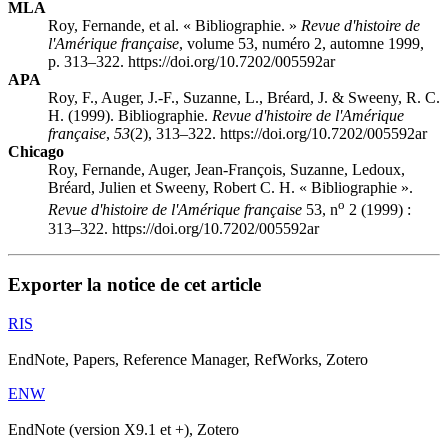
MLA
Roy, Fernande, et al. « Bibliographie. »
Revue d'histoire de
l'Amérique française
, volume 53, numéro 2, automne 1999,
p. 313–322. https://doi.org/10.7202/005592ar
APA
Roy, F., Auger, J.-F., Suzanne, L., Bréard, J. & Sweeny, R. C.
H. (1999). Bibliographie.
Revue d'histoire de l'Amérique
française
,
53
(2), 313–322. https://doi.org/10.7202/005592ar
Chicago
Roy, Fernande, Auger, Jean-François, Suzanne, Ledoux,
Bréard, Julien et Sweeny, Robert C. H. « Bibliographie ».
o
Revue d'histoire de l'Amérique française
53, n
2 (1999) :
313–322. https://doi.org/10.7202/005592ar
Exporter la notice de cet article
RIS
EndNote, Papers, Reference Manager, RefWorks, Zotero
ENW
EndNote (version X9.1 et +), Zotero