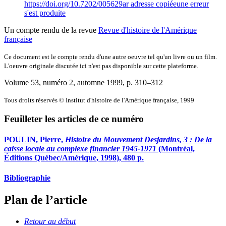
https://doi.org/10.7202/005629ar
adresse copiée
une erreur
s'est produite
Un compte rendu de la revue
Revue d'histoire de l'Amérique
française
Ce document est le compte rendu d'une autre oeuvre tel qu'un livre ou un film.
L'oeuvre originale discutée ici n'est pas disponible sur cette plateforme.
Volume 53, numéro 2, automne 1999
, p. 310–312
Tous droits réservés © Institut d'histoire de l'Amérique française, 1999
Feuilleter les articles de ce numéro
POULIN, Pierre,
Histoire du Mouvement Desjardins, 3 : De la
caisse locale au complexe financier 1945-1971
(Montréal,
Éditions Québec/Amérique, 1998), 480 p.
Bibliographie
Plan de l’article
Retour au début