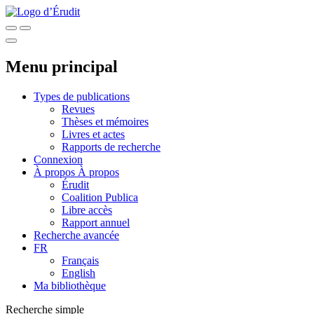
Menu principal
Types de publications
Revues
Thèses et mémoires
Livres et actes
Rapports de recherche
Connexion
À propos
À propos
Érudit
Coalition Publica
Libre accès
Rapport annuel
Recherche avancée
FR
Français
English
Ma bibliothèque
Recherche simple