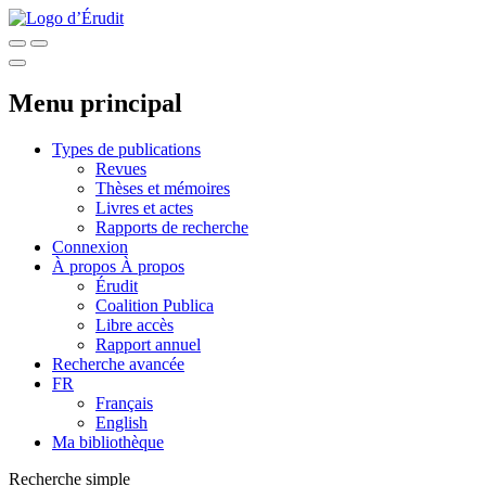
Menu principal
Types de publications
Revues
Thèses et mémoires
Livres et actes
Rapports de recherche
Connexion
À propos
À propos
Érudit
Coalition Publica
Libre accès
Rapport annuel
Recherche avancée
FR
Français
English
Ma bibliothèque
Recherche simple