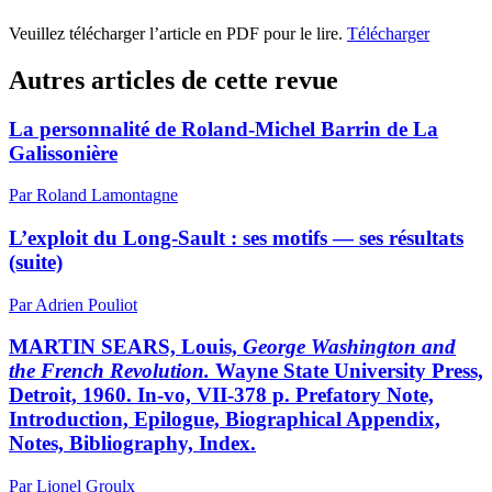
Veuillez télécharger l’article en PDF pour le lire.
Télécharger
Autres articles de cette revue
La personnalité de Roland-Michel Barrin de La
Galissonière
Par Roland Lamontagne
L’exploit du Long-Sault : ses motifs — ses résultats
(suite)
Par Adrien Pouliot
MARTIN SEARS, Louis,
George Washington and
the French Revolution.
Wayne State University Press,
Detroit, 1960. In-vo, VII-378 p. Prefatory Note,
Introduction, Epilogue, Biographical Appendix,
Notes, Bibliography, Index.
Par Lionel Groulx