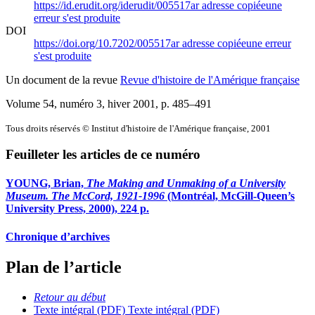
https://id.erudit.org/iderudit/005517ar
adresse copiée
une
erreur s'est produite
DOI
https://doi.org/10.7202/005517ar
adresse copiée
une erreur
s'est produite
Un document de la revue
Revue d'histoire de l'Amérique française
Volume 54, numéro 3, hiver 2001
, p. 485–491
Tous droits réservés © Institut d'histoire de l'Amérique française, 2001
Feuilleter les articles de ce numéro
YOUNG, Brian,
The Making and Unmaking of a University
Museum. The McCord, 1921-1996
(Montréal, McGill-Queen’s
University Press, 2000), 224 p.
Chronique d’archives
Plan de l’article
Retour au début
Texte intégral (PDF)
Texte intégral (PDF)