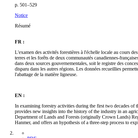
p. 501–529
Notice
Résumé
FR :
L'examen des activités forestières à l'échelle locale au cours de
terres et les forêts de deux communautés canadiennes-française
dans deux sources gouvernementales, soit le registre des conce
disparu dans les autres régions. Les données recueillies permetten
l'abattage de la matière ligneuse.
EN :
In examining forestry activities during the first two decades o
provides new insights into the history of the industry in an agr
Department of Lands and Forests (originally Crown Lands) Regi
Hanmer, and offers an hypothesis of a three-step process to expl