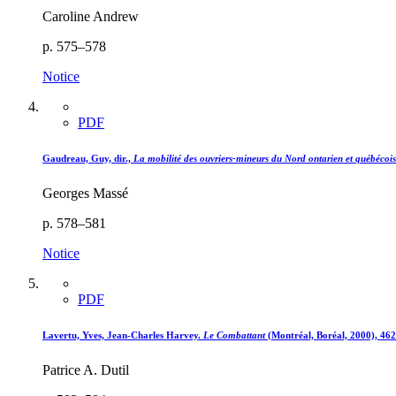
Caroline Andrew
p. 575–578
Notice
PDF
Gaudreau, Guy, dir.,
La mobilité des ouvriers-mineurs du Nord ontarien et québéco
Georges Massé
p. 578–581
Notice
PDF
Lavertu, Yves, Jean-Charles Harvey.
Le Combattant
(Montréal, Boréal, 2000), 462
Patrice A. Dutil