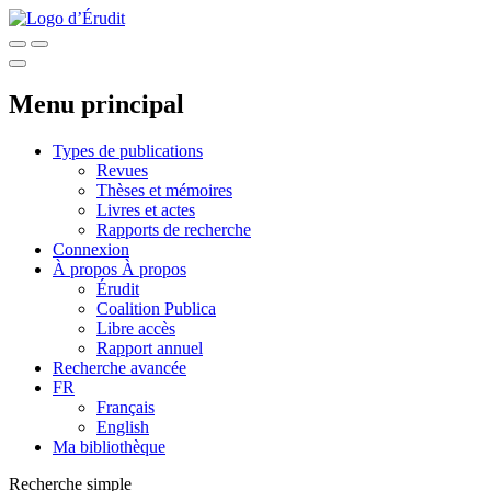
Menu principal
Types de publications
Revues
Thèses et mémoires
Livres et actes
Rapports de recherche
Connexion
À propos
À propos
Érudit
Coalition Publica
Libre accès
Rapport annuel
Recherche avancée
FR
Français
English
Ma bibliothèque
Recherche simple