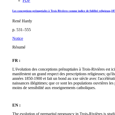
PDF
Les conceptions prénuptiales à Trois-Rivières comme indice de fidélité religieuse,1
René Hardy
p. 531–555
Notice
Résumé
FR :
L'évolution des conceptions prénuptiales à Trois-Rivières est i
manifestent un grand respect des prescriptions religieuses; qu'i
années 1850-1900 et fait un bond au xxe siècle avec l'accélérati
naissances illégitimes; que ce sont les populations ouvrières le
moins de sensibilité aux enseignements catholiques.
EN :
The evolution of premarital pregnancy in Trois-Rivières is studi