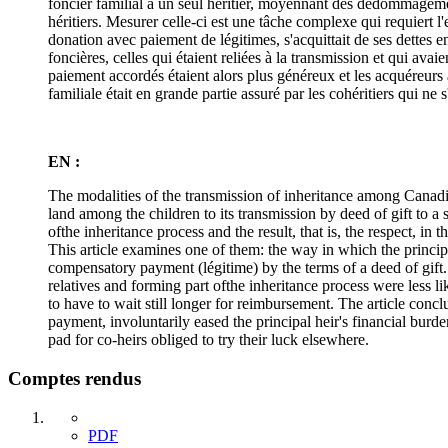
foncier familial à un seul héritier, moyennant des dédommagements
héritiers. Mesurer celle-ci est une tâche complexe qui requiert l
donation avec paiement de légitimes, s'acquittait de ses dettes e
foncières, celles qui étaient reliées à la transmission et qui avai
paiement accordés étaient alors plus généreux et les acquéreurs 
familiale était en grande partie assuré par les cohéritiers qui ne 
EN :
The modalities of the transmission of inheritance among Canadia
land among the children to its transmission by deed of gift to a
ofthe inheritance process and the result, that is, the respect, in
This article examines one of them: the way in which the princi
compensatory payment (légitime) by the terms of a deed of gift.
relatives and forming part ofthe inheritance process were less l
to have to wait still longer for reimbursement. The article concl
payment, involuntarily eased the principal heir's financial burd
pad for co-heirs obliged to try their luck elsewhere.
Comptes rendus
PDF