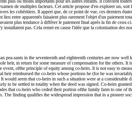
 plus ou moins importants pour les autres enfants. Il convient toutefois
'examen de multiples facteurs. Cet article propose d'en explorer un, soit 
nvers les cohéritiers. Il appert que, de ce point de vue, ces derniers éta
ent lieu entre apparentés faisaient plus rarement l'objet d'un paiement tota
avaient plus tendance à différer le paiement final après la fin de ceux-c
s'y installaient pas. Cela remet en cause l'idée que la colonisation des no
n pea-sants in the seventeenth and eighteenth centuries are now well kn
 sole heir, in return for some measure of compensation for the others. It
 the event, ofthe principle of equity among co-heirs. It is not easy to mea
pal heir reimbursed the co-heirs whose portions he (for he was invaria
 It would seem that co-heirs in such a situation were at a considerable
ikely to be settled in totality when the deed was signed. Co-heirs grant
udes that co-heirs who ceded their portion ofthe family farm to one of th
en. The finding qualifies the widespread impression that in a pioneer soc