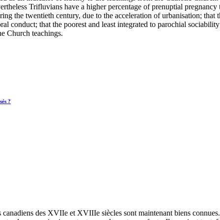
nevertheless Trifluvians have a higher percentage of prenuptial pregnan
 the twentieth century, due to the acceleration of urbanisation; that t
oral conduct; that the poorest and least integrated to parochial sociabi
he Church teachings.
sés ?
 canadiens des XVIIe et XVIIIe siècles sont maintenant biens connues. E