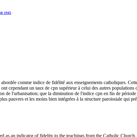
850-1945
ci abordée comme indice de fidélité aux enseignements catholiques. Cette
ls ont cependant un taux de cpn supérieur à celui des autres populations 
on de l'urbanisation; que la diminution de l'indice cpn en fin de périod
s plus pauvres et les moins bien intégrées à la structure paroissiale qui
ed as an indicator of fidelity to the teachings from the Catholic Church.