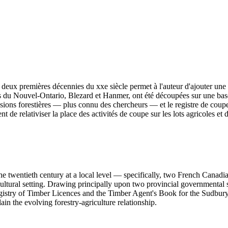
s deux premières décennies du xxe siècle permet à l'auteur d'ajouter une 
s du Nouvel-Ontario, Blezard et Hanmer, ont été découpées sur une base
ssions forestières — plus connu des chercheurs — et le registre de cou
t de relativiser la place des activités de coupe sur les lots agricoles et
f the twentieth century at a local level — specifically, two French Ca
icultural setting. Drawing principally upon two provincial governmental s
stry of Timber Licences and the Timber Agent's Book for the Sudbury D
ain the evolving forestry-agriculture relationship.