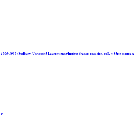
is 1900-1939
(Sudbury, Université Laurentienne/Institut franco-ontarien, coll. « Série monogra
 p.