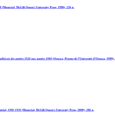
68
(Montréal, McGill-Queen's University Press, 1998), 256 p.
é québécois des années 1920 aux années 1960
(Ottawa, Presses de l’Université d’Ottawa, 1999), 
ontréal, 1900-1950
(Montréal, McGill-Queen's University Press, 2000), 206 p.