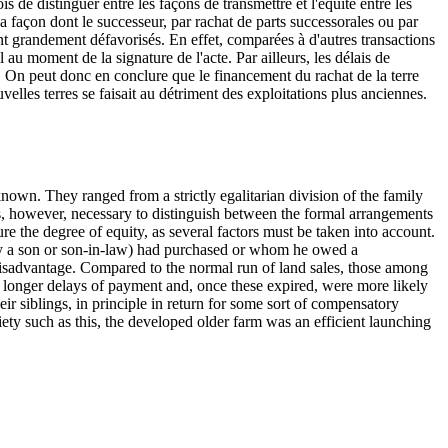
 de distinguer entre les façons de transmettre et l'équité entre les
la façon dont le successeur, par rachat de parts successorales ou par
ient grandement défavorisés. En effet, comparées à d'autres transactions
l au moment de la signature de l'acte. Par ailleurs, les délais de
i. On peut donc en conclure que le financement du rachat de la terre
uvelles terres se faisait au détriment des exploitations plus anciennes.
own. They ranged from a strictly egalitarian division of the family
 is, however, necessary to distinguish between the formal arrangements
sure the degree of equity, as several factors must be taken into account.
bly a son or son-in-law) had purchased or whom he owed a
 disadvantage. Compared to the normal run of land sales, those among
ed longer delays of payment and, once these expired, were more likely
eir siblings, in principle in return for some sort of compensatory
iety such as this, the developed older farm was an efficient launching