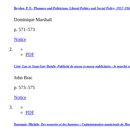
Bryden, P. E., Planners and Politicians.
Liberal Politics and Social Policy, 1957-19
Dominique Marshall
p. 571–573
Notice
PDF
Côté, Luc et Jean-Guy Daigle,
Publicité de masse et masse publicitaire : le march
John Brac
p. 573–575
Notice
PDF
Dagenais, Michèle,
Des pouvoirs et des hommes : l’administration municipale de M