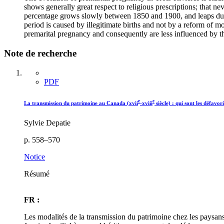
shows generally great respect to religious prescriptions; that 
percentage grows slowly between 1850 and 1900, and leaps during
period is caused by illegitimate births and not by a reform of m
premarital pregnancy and consequently are less influenced by t
Note de recherche
PDF
e
e
La transmission du patrimoine au Canada (xvii
-xviii
siècle) : qui sont les défavori
Sylvie Depatie
p. 558–570
Notice
Résumé
FR :
Les modalités de la transmission du patrimoine chez les paysans