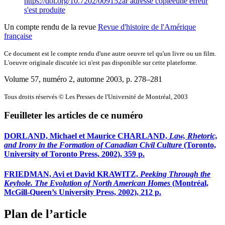
https://doi.org/10.7202/009152ar
adresse copiée
une erreur
s'est produite
Un compte rendu de la revue
Revue d'histoire de l'Amérique
française
Ce document est le compte rendu d'une autre oeuvre tel qu'un livre ou un film.
L'oeuvre originale discutée ici n'est pas disponible sur cette plateforme.
Volume 57, numéro 2, automne 2003
, p. 278–281
Tous droits réservés © Les Presses de l'Université de Montréal, 2003
Feuilleter les articles de ce numéro
DORLAND, Michael et Maurice CHARLAND,
Law, Rhetoric,
and Irony in the Formation of Canadian Civil Culture
(Toronto,
University of Toronto Press, 2002), 359 p.
FRIEDMAN, Avi et David KRAWITZ,
Peeking Through the
Keyhole. The Evolution of North American Homes
(Montréal,
McGill-Queen’s University Press, 2002), 212 p.
Plan de l’article