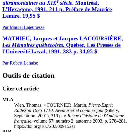
e
ultramontaines au XIX
siècle
. Montréal,
L’Hexagone, 1991. 211 p. Préface de Maurice
Lemire. 19,95 $
Par Marcel Lajeunesse
MATHIEU, Jacques et Jacques LACOURSIÈRE,
Les Mémoires québécoises
. Québec, Les Presses de
l’Université Laval, 1991. 383 p. 34,95 $
Par Robert Lahaise
Outils de citation
Citer cet article
MLA
Wien, Thomas. « FOURNIER, Martin,
Pierre-Esprit
Radisson 1636-1710. Aventurier et commerçant
(Sillery,
Septentrion, 2001), 319 p. »
Revue d'histoire de l'Amérique
française
, volume 57, numéro 2, automne 2003, p. 278–281.
https://doi.org/10.7202/009152ar
APA