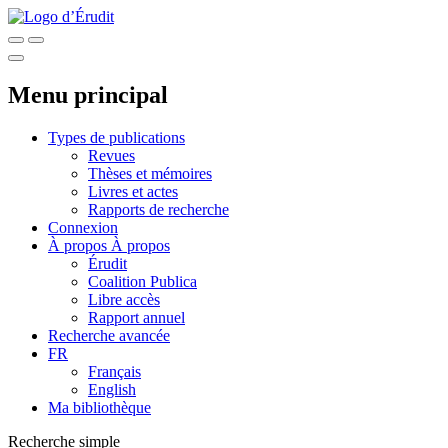
Menu principal
Types de publications
Revues
Thèses et mémoires
Livres et actes
Rapports de recherche
Connexion
À propos
À propos
Érudit
Coalition Publica
Libre accès
Rapport annuel
Recherche avancée
FR
Français
English
Ma bibliothèque
Recherche simple