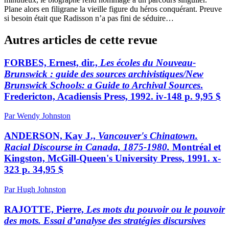
Plane alors en filigrane la vieille figure du héros conquérant. Preuve
si besoin était que Radisson n’a pas fini de séduire…
Autres articles de cette revue
FORBES, Ernest, dir.,
Les écoles du Nouveau-
Brunswick : guide des sources archivistiques/New
Brunswick Schools: a Guide to Archival Sources
.
Fredericton, Acadiensis Press, 1992. iv-148 p. 9,95 $
Par Wendy Johnston
ANDERSON, Kay J.,
Vancouver's Chinatown.
Racial Discourse in Canada, 1875-1980.
Montréal et
Kingston, McGill-Queen's University Press, 1991. x-
323 p. 34,95 $
Par Hugh Johnston
RAJOTTE, Pierre,
Les mots du pouvoir ou le pouvoir
des mots. Essai d’analyse des stratégies discursives