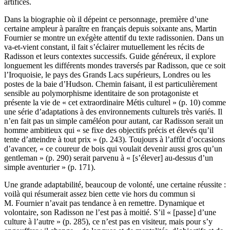
artifices.
Dans la biographie où il dépeint ce personnage, première d’une
certaine ampleur à paraître en français depuis soixante ans, Martin
Fournier se montre un exégète attentif du texte radissonien. Dans un
va-et-vient constant, il fait s’éclairer mutuellement les récits de
Radisson et leurs contextes successifs. Guide généreux, il explore
longuement les différents mondes traversés par Radisson, que ce soit
l’Iroquoisie, le pays des Grands Lacs supérieurs, Londres ou les
postes de la baie d’Hudson. Chemin faisant, il est particulièrement
sensible au polymorphisme identitaire de son protagoniste et
présente la vie de « cet extraordinaire Métis culturel » (p. 10) comme
une série d’adaptations à des environnements culturels très variés. Il
n’en fait pas un simple caméléon pour autant, car Radisson serait un
homme ambitieux qui « se fixe des objectifs précis et élevés qu’il
tente d’atteindre à tout prix » (p. 243). Toujours à l’affût d’occasions
d’avancer, « ce coureur de bois qui voulait devenir aussi gros qu’un
gentleman » (p. 290) serait parvenu à « [s’élever] au-dessus d’un
simple aventurier » (p. 171).
Une grande adaptabilité, beaucoup de volonté, une certaine réussite :
voilà qui résumerait assez bien cette vie hors du commun si
M. Fournier n’avait pas tendance à en remettre. Dynamique et
volontaire, son Radisson ne l’est pas à moitié. S’il « [passe] d’une
culture à l’autre » (p. 285), ce n’est pas en visiteur, mais pour s’y