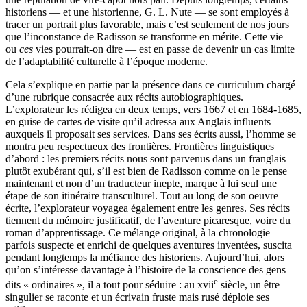
historiens — et une historienne, G. L. Nute — se sont employés à
tracer un portrait plus favorable, mais c’est seulement de nos jours
que l’inconstance de Radisson se transforme en mérite. Cette vie —
ou
ces
vies pourrait-on dire — est en passe de devenir un cas limite
de l’adaptabilité culturelle à l’époque moderne.
Cela s’explique en partie par la présence dans ce curriculum chargé
d’une rubrique consacrée aux récits autobiographiques.
L’explorateur les rédigea en deux temps, vers 1667 et en 1684-1685,
en guise de cartes de visite qu’il adressa aux Anglais influents
auxquels il proposait ses services. Dans ses écrits aussi, l’homme se
montra peu respectueux des frontières. Frontières linguistiques
d’abord : les premiers récits nous sont parvenus dans un franglais
plutôt exubérant qui, s’il est bien de Radisson comme on le pense
maintenant et non d’un traducteur inepte, marque à lui seul une
étape de son itinéraire transculturel. Tout au long de son oeuvre
écrite, l’explorateur voyagea également entre les genres. Ses récits
tiennent du mémoire justificatif, de l’aventure picaresque, voire du
roman d’apprentissage. Ce mélange original, à la chronologie
parfois suspecte et enrichi de quelques aventures inventées, suscita
pendant longtemps la méfiance des historiens. Aujourd’hui, alors
qu’on s’intéresse davantage à l’histoire de la conscience des gens
e
dits « ordinaires », il a tout pour séduire : au
xvii
siècle, un être
singulier se raconte et un écrivain fruste mais rusé déploie ses