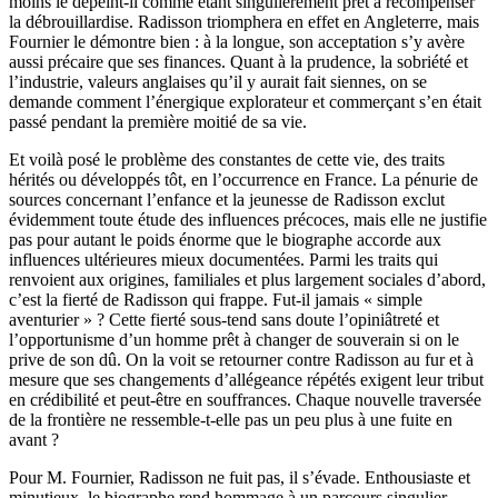
moins le dépeint-il comme étant singulièrement prêt à récompenser
la débrouillardise. Radisson triomphera en effet en Angleterre, mais
Fournier le démontre bien : à la longue, son acceptation s’y avère
aussi précaire que ses finances. Quant à la prudence, la sobriété et
l’industrie, valeurs anglaises qu’il y aurait fait siennes, on se
demande comment l’énergique explorateur et commerçant s’en était
passé pendant la première moitié de sa vie.
Et voilà posé le problème des constantes de cette vie, des traits
hérités ou développés tôt, en l’occurrence en France. La pénurie de
sources concernant l’enfance et la jeunesse de Radisson exclut
évidemment toute étude des influences précoces, mais elle ne justifie
pas pour autant le poids énorme que le biographe accorde aux
influences ultérieures mieux documentées. Parmi les traits qui
renvoient aux origines, familiales et plus largement sociales d’abord,
c’est la fierté de Radisson qui frappe. Fut-il jamais « simple
aventurier » ? Cette fierté sous-tend sans doute l’opiniâtreté et
l’opportunisme d’un homme prêt à changer de souverain si on le
prive de son dû. On la voit se retourner contre Radisson au fur et à
mesure que ses changements d’allégeance répétés exigent leur tribut
en crédibilité et peut-être en souffrances. Chaque nouvelle traversée
de la frontière ne ressemble-t-elle pas un peu plus à une fuite en
avant ?
Pour M. Fournier, Radisson ne fuit pas, il s’évade. Enthousiaste et
minutieux, le biographe rend hommage à un parcours singulier.