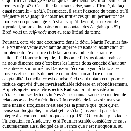
engouffrer : il change « de langues et de mentalités, d’objectifs et de
moeurs » (p. 47). Cela, il le fait « sans crise, sans difficulté, de façon
quasi naturelle » (
ibid
.). Perspicace, il saisit l’essence du peuple qu’il
fréquente et va jusqu’à choisir les influences qui lui permettront de
modeler son personnage. C’est ainsi qu’il devient, par exemple,
« prudent, sobre et industrieux » au contact des Anglais (p. 287).
Bref, voici un
self-made man
au sens littéral du terme.
Pourtant, cette vie que documente dans le détail Martin Fournier fut-
elle vraiment vécue avec tant de superbe (faisons ici abstraction du
problème de l’existence et de la transmissibilité du caractère
national) ? Homme intrépide, Radisson le fut sans doute, mais cela
ne nous dispense pas d’explorer les limites de sa capacité d’agir sur
les autres et sur lui-même. Radisson l’écrivain ayant à la fois les
moyens et les motifs de mettre en lumière son audace et son
adaptabilité, la méfiance est de mise. Cela vaut notamment pour le
récit de captivité d’une invraisemblable richesse en rebondissements.
À quels ajustements rétrospectifs Radisson a-t-il procédé afin
d’étaler pour ses lecteurs intéressés ses connaissances en matière de
relations avec les Amérindiens ? Impossible de le savoir, mais sa
fuite finale d’Iroquoisie n’est-elle pas la preuve que, quoi qu’en
pense son biographe, il n’était (et ne s’était) justement pas « bien
intégré à la communauté iroquoise » (p. 18) ? On croirait plus facile
l’intégration en Angleterre, et si Fournier semble considérer ce pays
culturellement aussi éloigné de la France que l’est l’Iroquoisie, au