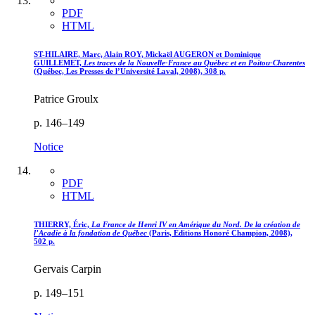
PDF
HTML
ST-HILAIRE, Marc, Alain ROY, Mickaël AUGERON et Dominique
GUILLEMET,
Les traces de la Nouvelle-France au Québec et en Poitou-Charentes
(Québec, Les Presses de l’Université Laval, 2008), 308 p.
Patrice Groulx
p. 146–149
Notice
PDF
HTML
THIERRY, Éric,
La France de Henri IV en Amérique du Nord. De la création de
l’Acadie à la fondation de Québec
(Paris, Éditions Honoré Champion, 2008),
502 p.
Gervais Carpin
p. 149–151