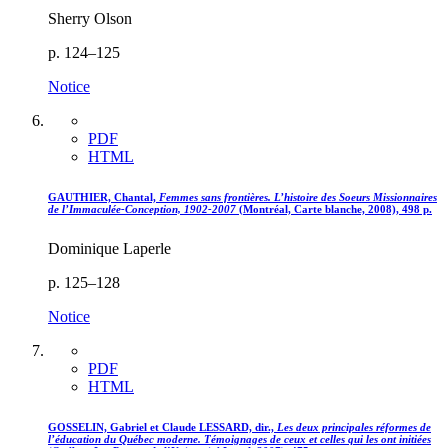
Sherry Olson
p. 124–125
Notice
PDF
HTML
GAUTHIER, Chantal,
Femmes sans frontières. L’histoire des Soeurs Missionnaires
de l’Immaculée-Conception, 1902-2007
(Montréal, Carte blanche, 2008), 498 p.
Dominique Laperle
p. 125–128
Notice
PDF
HTML
GOSSELIN, Gabriel et Claude LESSARD, dir.,
Les deux principales réformes de
l’éducation du Québec moderne. Témoignages de ceux et celles qui les ont initiées