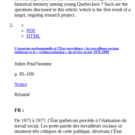
historical memory among young Quebeckers ? Such are the
questions discussed in this article, which is the first result of a
larger, ongoing research project.
PDF
HTML
L’expertise professionnelle et l’État-providence : les travailleurs sociaux
québécois et la « technocratisation » du service social, 1970-2000
Julien Prud’homme
p. 95–109
Notice
Résumé
FR :
De 1973 à 1977, l’État québécois procède à l’étatisation du
travail social. Les porte-parole des travailleurs sociaux se
montrent très critiques de cette politique, décrivant l’État-