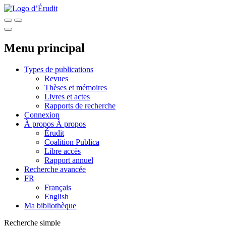
Menu principal
Types de publications
Revues
Thèses et mémoires
Livres et actes
Rapports de recherche
Connexion
À propos
À propos
Érudit
Coalition Publica
Libre accès
Rapport annuel
Recherche avancée
FR
Français
English
Ma bibliothèque
Recherche simple