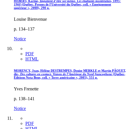
HÉBERT, Karine,
Impatient d’être soi-même. Les étudiants montréalais, 1895-
1960
(Québec, Presses de l’Université du Québec, coll. « Enseignement
supérieur », 2008), 290 p.
Louise Bienvenue
p. 134–137
Notice
PDF
HTML
MORENCY, Jean, Hélène DESTREMPES, Denise MERKLE et Martin PÂQUET,
dir.,
Des cultures en contact. Visions de l’Amérique du Nord francophone
(Québec,
Éditions Nota Bene, coll. « Terre américaine », 2005), 551 p.
Yves Frenette
p. 138–141
Notice
PDF
HTML