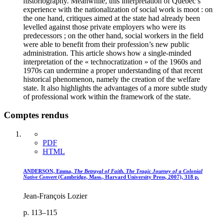
historiography. Meanwhile, this interpretation of Quebec’s
experience with the nationalization of social work is moot : on
the one hand, critiques aimed at the state had already been
levelled against those private employers who were its
predecessors ; on the other hand, social workers in the field
were able to benefit from their profession’s new public
administration. This article shows how a single-minded
interpretation of the « technocratization » of the 1960s and
1970s can undermine a proper understanding of that recent
historical phenomenon, namely the creation of the welfare
state. It also highlights the advantages of a more subtle study
of professional work within the framework of the state.
Comptes rendus
PDF
HTML
ANDERSON, Emma,
The Betrayal of Faith. The Tragic Journey of a Colonial
Native Convert
(Cambridge, Mass., Harvard University Press, 2007), 318 p.
Jean-François Lozier
p. 113–115