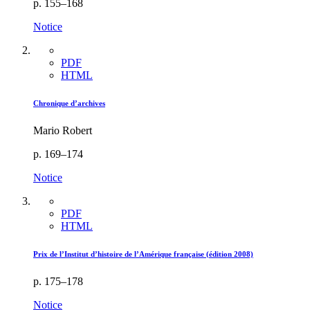
p. 155–168
Notice
PDF
HTML
Chronique d’archives
Mario Robert
p. 169–174
Notice
PDF
HTML
Prix de l’Institut d’histoire de l’Amérique française (édition 2008)
p. 175–178
Notice