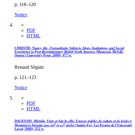
p. 118–120
Notice
PDF
HTML
CHRISTIE, Nancy, dir.,
Transatlantic Subjects. Ideas, Institutions, and Social
Experience in Post-Revolutionnary British North America
(Montreal, McGill-
Queen’s University Press, 2008), 477 p.
Renaud Séguin
p. 121–123
Notice
PDF
HTML
DAGENAIS, Michèle,
Faire et fuir la ville. Espaces publics de culture et de loisirs à
e
e
Montréal et Toronto aux
xix
et
xx
siècles
(Sainte-Foy, Les Presses de l’Université
Laval, 2006), 252 p.