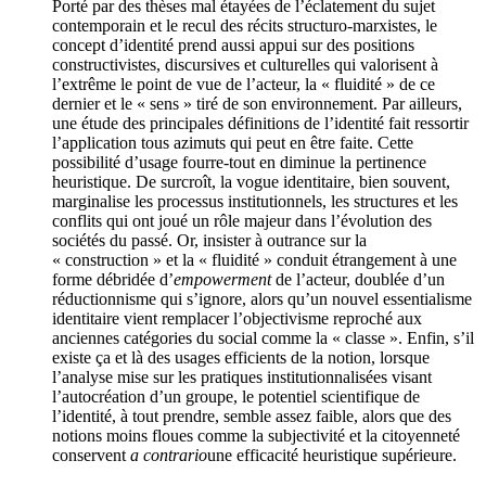
Porté par des thèses mal étayées de l’éclatement du sujet
contemporain et le recul des récits structuro-marxistes, le
concept d’identité prend aussi appui sur des positions
constructivistes, discursives et culturelles qui valorisent à
l’extrême le point de vue de l’acteur, la « fluidité » de ce
dernier et le « sens » tiré de son environnement. Par ailleurs,
une étude des principales définitions de l’identité fait ressortir
l’application tous azimuts qui peut en être faite. Cette
possibilité d’usage fourre-tout en diminue la pertinence
heuristique. De surcroît, la vogue identitaire, bien souvent,
marginalise les processus institutionnels, les structures et les
conflits qui ont joué un rôle majeur dans l’évolution des
sociétés du passé. Or, insister à outrance sur la
« construction » et la « fluidité » conduit étrangement à une
forme débridée d’
empowerment
de l’acteur, doublée d’un
réductionnisme qui s’ignore, alors qu’un nouvel essentialisme
identitaire vient remplacer l’objectivisme reproché aux
anciennes catégories du social comme la « classe ». Enfin, s’il
existe ça et là des usages efficients de la notion, lorsque
l’analyse mise sur les pratiques institutionnalisées visant
l’autocréation d’un groupe, le potentiel scientifique de
l’identité, à tout prendre, semble assez faible, alors que des
notions moins floues comme la subjectivité et la citoyenneté
conservent
a contrario
une efficacité heuristique supérieure.