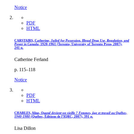
Notice
PDF
HTML
CARSTAIRS, Catherine,
Jailed for Possession. Illegal Drug Use, Regulation, and
Power in Canada
, 1920-1961 (Toronto, University of Toronto Press, 2007),
241 p.
Catherine Ferland
p. 115–118
Notice
PDF
HTML
CHARLES, Aline,
Quand devient-on vieille ? Femmes, âge et travail au Québec,
1940-1980
(Québec, Éditions de l’IQRC, 2007), 391 p.
Lisa Dillon