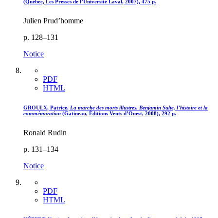
(Québec, Les Presses de l’Université Laval, 2007), 475 p.
Julien Prud’homme
p. 128–131
Notice
PDF
HTML
GROULX, Patrice,
La marche des morts illustres. Benjamin Sulte, l’histoire et la
commémoration
(Gatineau, Éditions Vents d’Ouest, 2008), 292 p.
Ronald Rudin
p. 131–134
Notice
PDF
HTML