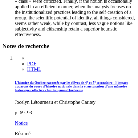
« class » were criticized. Finally, if the notion is occasionally
applied in an efficient manner, when the analysis focuses on
the institutionalized practices leading to the self-creation of a
group, the scientific potential of identity, all things considered,
seems rather weak, while by contrast, less vague notions like
subjectivity and citizenship retain a superior heuristic
effectiveness.
Notes de recherche
PDF
HTML
e
e
L’histoire du Québec racontée par les élèves de 4
et 5
secondaire : l’impact
apparent du cours d’histoire nationale dans la structuration d’une mémoire
historique collective chez les jeunes Québécois
Jocelyn Létourneau et Christophe Caritey
p. 69–93
Notice
Résumé