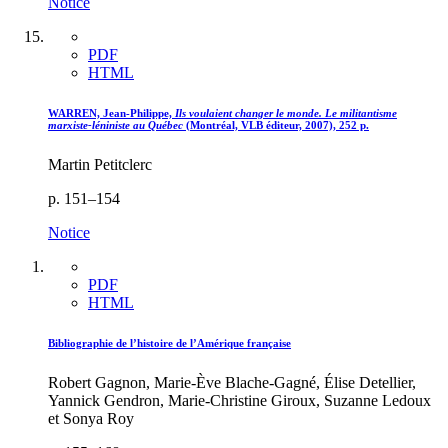
Notice
PDF
HTML
WARREN, Jean-Philippe,
Ils voulaient changer le monde. Le militantisme
marxiste-léniniste au Québec
(Montréal, VLB éditeur, 2007), 252 p.
Martin Petitclerc
p. 151–154
Notice
PDF
HTML
Bibliographie de l’histoire de l’Amérique française
Robert Gagnon, Marie-Ève Blache-Gagné, Élise Detellier,
Yannick Gendron, Marie-Christine Giroux, Suzanne Ledoux
et Sonya Roy