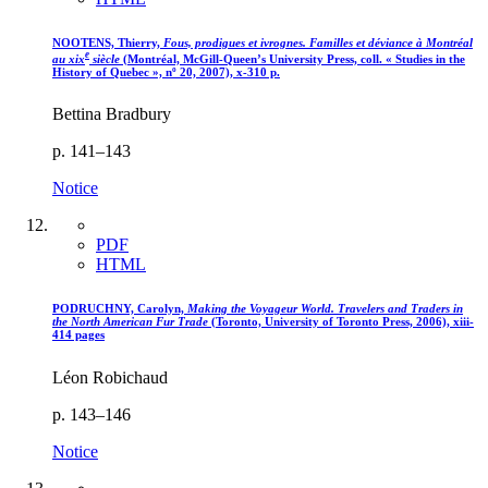
NOOTENS, Thierry,
Fous, prodigues et ivrognes. Familles et déviance à Montréal
e
au
xix
siècle
(Montréal, McGill-Queen’s University Press, coll. « Studies in the
History of Quebec », nº 20, 2007), x-310 p.
Bettina Bradbury
p. 141–143
Notice
PDF
HTML
PODRUCHNY, Carolyn,
Making the Voyageur World. Travelers and Traders in
the North American Fur Trade
(Toronto, University of Toronto Press, 2006), xiii-
414 pages
Léon Robichaud
p. 143–146
Notice