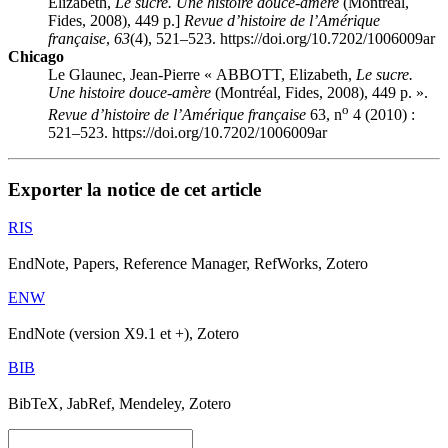
Elizabeth,
Le sucre. Une histoire douce-amère
(Montréal,
Fides, 2008), 449 p.]
Revue d’histoire de l’Amérique
française
,
63
(4), 521–523. https://doi.org/10.7202/1006009ar
Chicago
Le Glaunec, Jean-Pierre « ABBOTT, Elizabeth,
Le sucre.
Une histoire douce-amère
(Montréal, Fides, 2008), 449 p. ».
o
Revue d’histoire de l’Amérique française
63, n
4 (2010) :
521–523. https://doi.org/10.7202/1006009ar
Exporter la notice de cet article
RIS
EndNote, Papers, Reference Manager, RefWorks, Zotero
ENW
EndNote (version X9.1 et +), Zotero
BIB
BibTeX, JabRef, Mendeley, Zotero