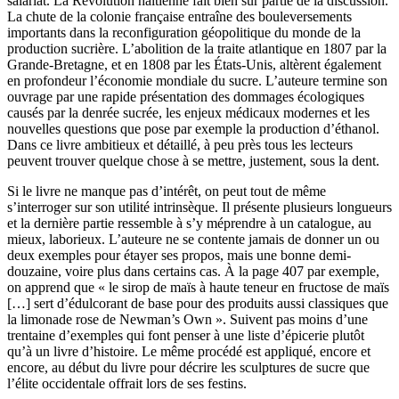
salariat. La Révolution haïtienne fait bien sûr partie de la discussion.
La chute de la colonie française entraîne des bouleversements
importants dans la reconfiguration géopolitique du monde de la
production sucrière. L’abolition de la traite atlantique en 1807 par la
Grande-Bretagne, et en 1808 par les États-Unis, altèrent également
en profondeur l’économie mondiale du sucre. L’auteure termine son
ouvrage par une rapide présentation des dommages écologiques
causés par la denrée sucrée, les enjeux médicaux modernes et les
nouvelles questions que pose par exemple la production d’éthanol.
Dans ce livre ambitieux et détaillé, à peu près tous les lecteurs
peuvent trouver quelque chose à se mettre, justement, sous la dent.
Si le livre ne manque pas d’intérêt, on peut tout de même
s’interroger sur son utilité intrinsèque. Il présente plusieurs longueurs
et la dernière partie ressemble à s’y méprendre à un catalogue, au
mieux, laborieux. L’auteure ne se contente jamais de donner un ou
deux exemples pour étayer ses propos, mais une bonne demi-
douzaine, voire plus dans certains cas. À la page 407 par exemple,
on apprend que « le sirop de maïs à haute teneur en fructose de maïs
[…] sert d’édulcorant de base pour des produits aussi classiques que
la limonade rose de Newman’s Own ». Suivent pas moins d’une
trentaine d’exemples qui font penser à une liste d’épicerie plutôt
qu’à un livre d’histoire. Le même procédé est appliqué, encore et
encore, au début du livre pour décrire les sculptures de sucre que
l’élite occidentale offrait lors de ses festins.