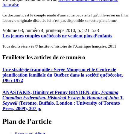
française
Ce document est le compte rendu d'une autre oeuvre tel qu'un livre ou un film.
L'oeuvre originale discutée ici n'est pas disponible sur cette plateforme.
Volume 63, numéro 4, printemps 2010
, p. 521–523
Les jeunes couples québécois ne veulent plus d’enfants
Tous droits réservés © Institut d’histoire de l’Amérique française, 2011
Feuilleter les articles de ce numéro
Une stratégie tranquille :
S
erge Mongeau et le Centre de
planification familiale du Québec dans la société québécoise,
1965-1972
ANASTAKIS, Dimitry et Penny BRYDEN, dir.,
Framing
Canadian Federalism. Historical Essays
in Honour of John T.
Saywell
(Toronto, Buffalo, London : University of Toronto
Press, 2009), 307 p.
Plan de l’article