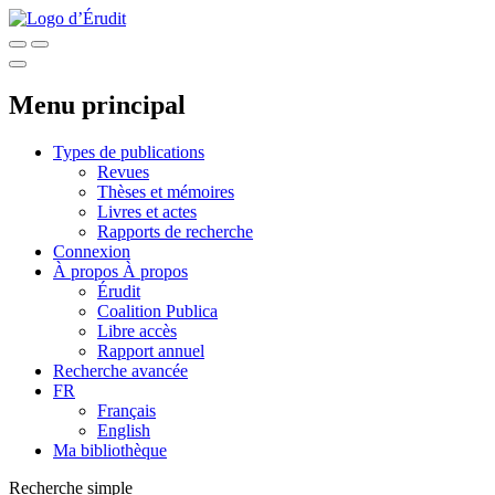
Menu principal
Types de publications
Revues
Thèses et mémoires
Livres et actes
Rapports de recherche
Connexion
À propos
À propos
Érudit
Coalition Publica
Libre accès
Rapport annuel
Recherche avancée
FR
Français
English
Ma bibliothèque
Recherche simple