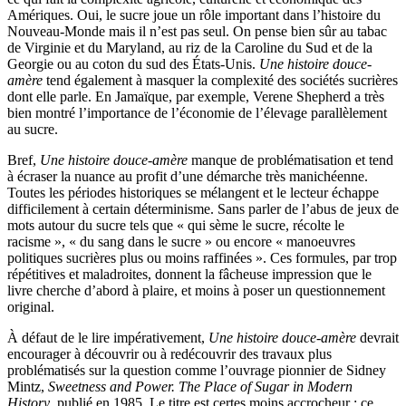
Amériques. Oui, le sucre joue un rôle important dans l’histoire du
Nouveau-Monde mais il n’est pas seul. On pense bien sûr au tabac
de Virginie et du Maryland, au riz de la Caroline du Sud et de la
Georgie ou au coton du sud des États-Unis.
Une histoire douce-
amère
tend également à masquer la complexité des sociétés sucrières
dont elle parle. En Jamaïque, par exemple, Verene Shepherd a très
bien montré l’importance de l’économie de l’élevage parallèlement
au sucre.
Bref,
Une histoire douce-amère
manque de problématisation et tend
à écraser la nuance au profit d’une démarche très manichéenne.
Toutes les périodes historiques se mélangent et le lecteur échappe
difficilement à certain déterminisme. Sans parler de l’abus de jeux de
mots autour du sucre tels que « qui sème le sucre, récolte le
racisme », « du sang dans le sucre » ou encore « manoeuvres
politiques sucrières plus ou moins raffinées ». Ces formules, par trop
répétitives et maladroites, donnent la fâcheuse impression que le
livre cherche d’abord à plaire, et moins à poser un questionnement
original.
À défaut de le lire impérativement,
Une histoire douce-amère
devrait
encourager à découvrir ou à redécouvrir des travaux plus
problématisés sur la question comme l’ouvrage pionnier de Sidney
Mintz,
Sweetness and Power. The Place of Sugar in Modern
History
, publié en 1985. Le titre est certes moins accrocheur ; ce