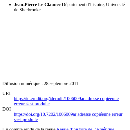
Jean-Pierre Le Glaunec
Département d’histoire, Université
de Sherbrooke
Diffusion numérique : 28 septembre 2011
URI
https://id.erudit.org/iderudit/1006009ar
adresse copiée
une
erreur s'est produite
DOI
https://doi.org/10.7202/1006009ar
adresse copiée
une erreur
s'est produite
Un compte rendu de la revue
Revue d’histoire de l’Amérique