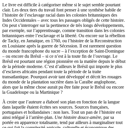
Le livre est difficile à catégoriser même si le sujet semble pourtant
clair. Les deux tiers du travail font penser à une synthèse habile de
l’histoire de l’esclavage racial dans les colonies britanniques des
Indes Occidentales – avec tous les passages obligés de cette histoire.
On peut s’interroger sur la pertinence de très longs développements,
par exemple, sur l’apprentissage, comme transition dans les colonies
britanniques entre l’esclavage et la liberté. Ou encore sur la rébellion
de Tacky, en Jamaïque, en 1760, ou l’histoire de la Reconstruction
en Louisiane après la guerre de Sécession. Il est rarement question
du monde francophone du sucre – à l’exception de Saint-Domingue
– ou encore du Brésil – si ce n’est à la toute fin de l’ouvrage. Le
Brésil est pourtant une région pionnière en la matière depuis le début
de la période moderne. C’est d’ailleurs le Brésil qui importe le plus
d’esclaves africains pendant toute la période de la traite
transatlantique. Pourquoi avoir tant développé et décrit les rouages
du monde de la plantation sucrière dans la Caraïbe anglophone,
alors que la même chose aurait pu être faite pour le Brésil ou encore
la Guadeloupe ou la Martinique ?
À croire que l’auteure a élaboré son plan en fonction de la langue
dans laquelle étaient écrites ses sources. Sources françaises,
portugaises et hollandaises : non lues. Tout un pan de l’histoire est
ainsi relégué à l’arrière-plan.
Une histoire douce-amère
, par sa
portée en apparence totalisante, tend par ailleurs à marginaliser tout
ce qui fait la complexité agricole, culturelle et économique des