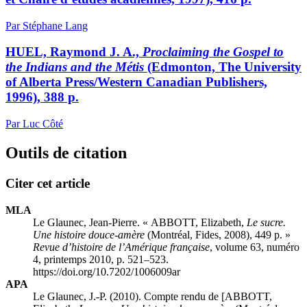
Par Stéphane Lang
HUEL, Raymond J. A.,
Proclaiming the Gospel to
the Indians and the Métis
(Edmonton, The University
of Alberta Press/Western Canadian Publishers,
1996), 388 p.
Par Luc Côté
Outils de citation
Citer cet article
MLA
Le Glaunec, Jean-Pierre. « ABBOTT, Elizabeth,
Le sucre.
Une histoire douce-amère
(Montréal, Fides, 2008), 449 p. »
Revue d’histoire de l’Amérique française
, volume 63, numéro
4, printemps 2010, p. 521–523.
https://doi.org/10.7202/1006009ar
APA
Le Glaunec, J.-P. (2010). Compte rendu de [ABBOTT,