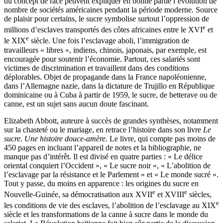
du concept de race peuvent expliquer en bonne partie l’évolution de
nombre de sociétés américaines pendant la période moderne. Source
de plaisir pour certains, le sucre symbolise surtout l’oppression de
e
millions d’esclaves transportés des côtes africaines entre le XVI
et
e
le XIX
siècle. Une fois l’esclavage aboli, l’immigration de
travailleurs « libres », indiens, chinois, japonais, par exemple, est
encouragée pour soutenir l’économie. Partout, ces salariés sont
victimes de discrimination et travaillent dans des conditions
déplorables. Objet de propagande dans la France napoléonienne,
dans l’Allemagne nazie, dans la dictature de Trujillo en République
dominicaine ou à Cuba à partir de 1959, le sucre, de betterave ou de
canne, est un sujet sans aucun doute fascinant.
Elizabeth Abbott, auteure à succès de grandes synthèses, notamment
sur la chasteté ou le mariage, en retrace l’histoire dans son livre
Le
sucre. Une histoire douce-amère.
Le livre, qui compte pas moins de
450 pages en incluant l’appareil de notes et la bibliographie, ne
manque pas d’intérêt. Il est divisé en quatre parties : « Le délice
oriental conquiert l’Occident », « Le sucre noir », « L’abolition de
l’esclavage par la résistance et le Parlement » et « Le monde sucré ».
Tout y passe, du moins en apparence : les origines du sucre en
e
e
Nouvelle-Guinée, sa démocratisation aux XVII
et XVIII
siècles,
e
les conditions de vie des esclaves, l’abolition de l’esclavage au XIX
siècle et les transformations de la canne à sucre dans le monde du