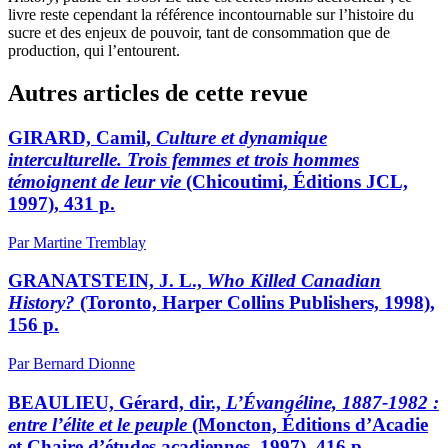
livre reste cependant la référence incontournable sur l’histoire du
sucre et des enjeux de pouvoir, tant de consommation que de
production, qui l’entourent.
Autres articles de cette revue
GIRARD, Camil,
Culture et dynamique
interculturelle. Trois femmes et trois hommes
témoignent de leur vie
(Chicoutimi, Éditions JCL,
1997), 431 p.
Par Martine Tremblay
GRANATSTEIN, J. L.,
Who Killed Canadian
History?
(Toronto, Harper Collins Publishers, 1998),
156 p.
Par Bernard Dionne
BEAULIEU, Gérard, dir.,
L’Évangéline, 1887-1982 :
entre l’élite et le peuple
(Moncton, Éditions d’Acadie
et Chaire d’études acadiennes, 1997), 416 p.