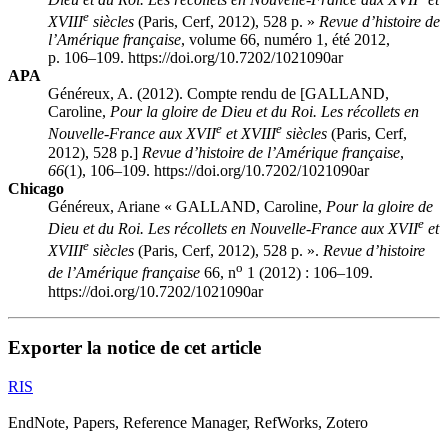
e
XVIII
siècles
(Paris, Cerf, 2012), 528 p. »
Revue d’histoire de
l’Amérique française
, volume 66, numéro 1, été 2012,
p. 106–109. https://doi.org/10.7202/1021090ar
APA
Généreux, A. (2012). Compte rendu de [GALLAND,
Caroline,
Pour la gloire de Dieu et du Roi. Les récollets en
e
e
Nouvelle-France aux XVII
et XVIII
siècles
(Paris, Cerf,
2012), 528 p.]
Revue d’histoire de l’Amérique française
,
66
(1), 106–109. https://doi.org/10.7202/1021090ar
Chicago
Généreux, Ariane « GALLAND, Caroline,
Pour la gloire de
e
Dieu et du Roi. Les récollets en Nouvelle-France aux XVII
et
e
XVIII
siècles
(Paris, Cerf, 2012), 528 p. ».
Revue d’histoire
o
de l’Amérique française
66, n
1 (2012) : 106–109.
https://doi.org/10.7202/1021090ar
Exporter la notice de cet article
RIS
EndNote, Papers, Reference Manager, RefWorks, Zotero