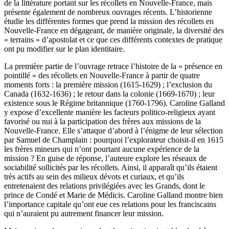
de la littérature portant sur les récollets en Nouvelle-France, mais
présente également de nombreux ouvrages récents. L’historienne
étudie les différentes formes que prend la mission des récollets en
Nouvelle-France en dégageant, de manière originale, la diversité des
« terrains » d’apostolat et ce que ces différents contextes de pratique
ont pu modifier sur le plan identitaire.
La première partie de l’ouvrage retrace l’histoire de la « présence en
pointillé » des récollets en Nouvelle-France à partir de quatre
moments forts : la première mission (1615-1629) ; l’exclusion du
Canada (1632-1636) ; le retour dans la colonie (1669-1670) ; leur
existence sous le Régime britannique (1760-1796). Caroline Galland
y expose d’excellente manière les facteurs politico-religieux ayant
favorisé ou nui à la participation des frères aux missions de la
Nouvelle-France. Elle s’attaque d’abord à l’énigme de leur sélection
par Samuel de Champlain : pourquoi l’explorateur choisit-il en 1615
les frères mineurs qui n’ont pourtant aucune expérience de la
mission ? En guise de réponse, l’auteure explore les réseaux de
sociabilité sollicités par les récollets. Ainsi, il apparaît qu’ils étaient
très actifs au sein des milieux dévots et curiaux, et qu’ils
entretenaient des relations privilégiées avec les Grands, dont le
prince de Condé et Marie de Médicis. Caroline Galland montre bien
l’importance capitale qu’ont eue ces relations pour les franciscains
qui n’auraient pu autrement financer leur mission.