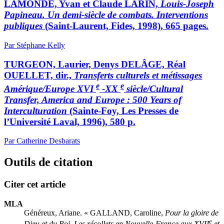
LAMONDE, Yvan et Claude LARIN,
Louis-Joseph
Papineau. Un demi-siècle de combats. Interventions
publiques
(Saint-Laurent, Fides, 1998), 665 pages.
Par Stéphane Kelly
TURGEON, Laurier, Denys DELÂGE, Réal
OUELLET, dir.,
Transferts culturels et métissages
e
e
Amérique/Europe XVI
-XX
siècle/Cultural
Transfer, America and Europe : 500 Years of
Interculturation
(Sainte-Foy, Les Presses de
l’Université Laval, 1996), 580 p.
Par Catherine Desbarats
Outils de citation
Citer cet article
MLA
Généreux, Ariane. « GALLAND, Caroline,
Pour la gloire de
e
Dieu et du Roi. Les récollets en Nouvelle-France aux XVII
et