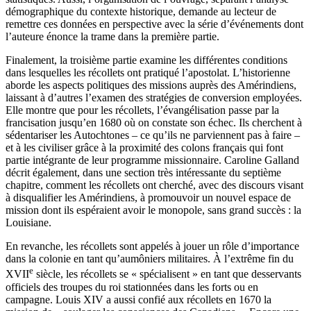
démographique du contexte historique, demande au lecteur de
remettre ces données en perspective avec la série d’événements dont
l’auteure énonce la trame dans la première partie.
Finalement, la troisième partie examine les différentes conditions
dans lesquelles les récollets ont pratiqué l’apostolat. L’historienne
aborde les aspects politiques des missions auprès des Amérindiens,
laissant à d’autres l’examen des stratégies de conversion employées.
Elle montre que pour les récollets, l’évangélisation passe par la
francisation jusqu’en 1680 où on constate son échec. Ils cherchent à
sédentariser les Autochtones – ce qu’ils ne parviennent pas à faire –
et à les civiliser grâce à la proximité des colons français qui font
partie intégrante de leur programme missionnaire. Caroline Galland
décrit également, dans une section très intéressante du septième
chapitre, comment les récollets ont cherché, avec des discours visant
à disqualifier les Amérindiens, à promouvoir un nouvel espace de
mission dont ils espéraient avoir le monopole, sans grand succès : la
Louisiane.
En revanche, les récollets sont appelés à jouer un rôle d’importance
dans la colonie en tant qu’aumôniers militaires. À l’extrême fin du
e
XVII
siècle, les récollets se « spécialisent » en tant que desservants
officiels des troupes du roi stationnées dans les forts ou en
campagne. Louis XIV a aussi confié aux récollets en 1670 la