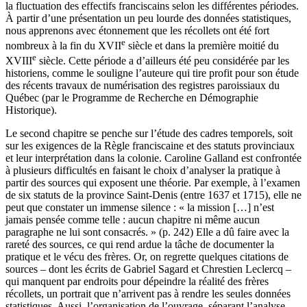
la fluctuation des effectifs franciscains selon les différentes périodes.
À partir d’une présentation un peu lourde des données statistiques,
nous apprenons avec étonnement que les récollets ont été fort
e
nombreux à la fin du XVII
siècle et dans la première moitié du
e
XVIII
siècle. Cette période a d’ailleurs été peu considérée par les
historiens, comme le souligne l’auteure qui tire profit pour son étude
des récents travaux de numérisation des registres paroissiaux du
Québec (par le Programme de Recherche en Démographie
Historique).
Le second chapitre se penche sur l’étude des cadres temporels, soit
sur les exigences de la Règle franciscaine et des statuts provinciaux
et leur interprétation dans la colonie. Caroline Galland est confrontée
à plusieurs difficultés en faisant le choix d’analyser la pratique à
partir des sources qui exposent une théorie. Par exemple, à l’examen
de six statuts de la province Saint-Denis (entre 1637 et 1715), elle ne
peut que constater un immense silence : « la mission […] n’est
jamais pensée comme telle : aucun chapitre ni même aucun
paragraphe ne lui sont consacrés. » (p. 242) Elle a dû faire avec la
rareté des sources, ce qui rend ardue la tâche de documenter la
pratique et le vécu des frères. Or, on regrette quelques citations de
sources – dont les écrits de Gabriel Sagard et Chrestien Leclercq –
qui manquent par endroits pour dépeindre la réalité des frères
récollets, un portrait que n’arrivent pas à rendre les seules données
statistiques. Aussi, l’organisation de l’ouvrage, séparant l’analyse