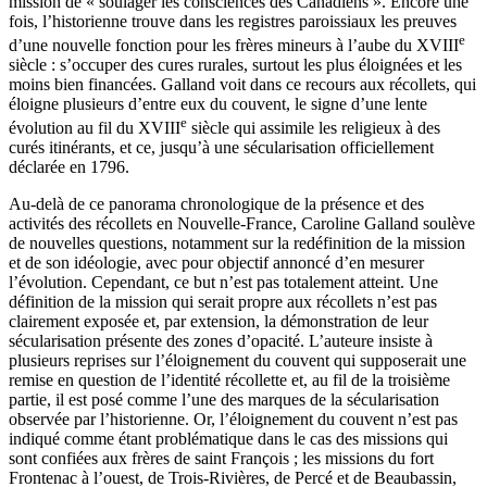
mission de « soulager les consciences des Canadiens ». Encore une
fois, l’historienne trouve dans les registres paroissiaux les preuves
e
d’une nouvelle fonction pour les frères mineurs à l’aube du XVIII
siècle : s’occuper des cures rurales, surtout les plus éloignées et les
moins bien financées. Galland voit dans ce recours aux récollets, qui
éloigne plusieurs d’entre eux du couvent, le signe d’une lente
e
évolution au fil du XVIII
siècle qui assimile les religieux à des
curés itinérants, et ce, jusqu’à une sécularisation officiellement
déclarée en 1796.
Au-delà de ce panorama chronologique de la présence et des
activités des récollets en Nouvelle-France, Caroline Galland soulève
de nouvelles questions, notamment sur la redéfinition de la mission
et de son idéologie, avec pour objectif annoncé d’en mesurer
l’évolution. Cependant, ce but n’est pas totalement atteint. Une
définition de la mission qui serait propre aux récollets n’est pas
clairement exposée et, par extension, la démonstration de leur
sécularisation présente des zones d’opacité. L’auteure insiste à
plusieurs reprises sur l’éloignement du couvent qui supposerait une
remise en question de l’identité récollette et, au fil de la troisième
partie, il est posé comme l’une des marques de la sécularisation
observée par l’historienne. Or, l’éloignement du couvent n’est pas
indiqué comme étant problématique dans le cas des missions qui
sont confiées aux frères de saint François ; les missions du fort
Frontenac à l’ouest, de Trois-Rivières, de Percé et de Beaubassin,