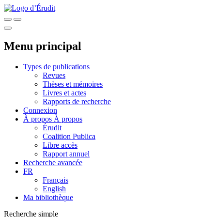
Menu principal
Types de publications
Revues
Thèses et mémoires
Livres et actes
Rapports de recherche
Connexion
À propos
À propos
Érudit
Coalition Publica
Libre accès
Rapport annuel
Recherche avancée
FR
Français
English
Ma bibliothèque
Recherche simple