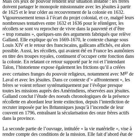
Mais ces jeux de pouvoir rendent leur situation instable : les frères
doivent partager le monopole missionnaire avec les jésuites à partir
de 1625 et le leur céder au recouvrement de la colonie en 1632.
Vigoureusement tenus à l’écart du projet colonial, et ce, malgré leurs
nombreuses tentatives entre 1632 et 1636 pour le réintégrer, les
récollets se sont vu reprocher de vivre dans la pauvreté et d’être
« trop romains », quelques-uns des arguments fabriqués que relève
Galland. Elle explique qu’en 1669-1670, le contexte change sous
Louis XIV et le retour des franciscains, gallicans affichés, est alors
possible. Aussi, les récollets, qui avaient été en France les aumôniers
en titre des troupes royales, continuent d’occuper cette fonction dans
la colonie. En relatant ce retour supporté par le roi et l’intendant
Talon, l’historienne expose également les frictions qu’il a créées
gr
avec certaines franges du pouvoir religieux, notamment avec M
de
Laval et avec les jésuites. Dans ce contexte d’« affrontement », les
frères se voient refuser systématiquement par l’évêque presque
toutes les missions auprès des Amérindiens, réservées aux jésuites.
Galland conclut l’étude des noeuds chronologiques de la présence
récollette en abordant leur lente extinction, depuis l’interdiction de
recruter imposée par les Britanniques jusqu’à l’incendie de leur
couvent en 1796, entraînant la sécularisation des onze frères actifs
dans la province.
La seconde partie de l’ouvrage, intitulée « la vie matérielle », vise à
rendre compte des conditions de la mission. Elle fait d’abord état de