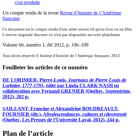
s'est produite
Un compte rendu de la revue
Revue d’histoire de l’Amérique
française
Ce document est le compte rendu d'une autre oeuvre tel qu'un livre ou un film.
L'oeuvre originale discutée ici n'est pas disponible sur cette plateforme.
Volume 66, numéro 1, été 2012
, p. 106–109
Tous droits réservés © Institut d’histoire de l’Amérique française, 2013
Feuilleter les articles de ce numéro
DE LORIMIER, Pierre-Louis,
Journaux de Pierre-Louis de
Lorimier, 1777-1795,
édité par Linda CLARK NASH en
collaboration avec Fernand GRENIER (Québec, Septentrion,
2012), 202 p.
SAILLANT, Francine et Alexandrine BOUDREAULT-
FOURNIER (dir.),
Afrodescendances, cultures et citoyenneté
(Québec, Les Presses de l’Université Laval, 2012), 244 p.
Plan de l’article