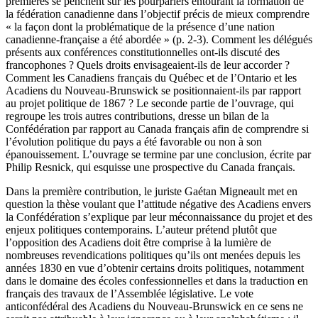
premières se penchent sur les pourparlers entourant la formation de
la fédération canadienne dans l’objectif précis de mieux comprendre
« la façon dont la problématique de la présence d’une nation
canadienne-française a été abordée » (p. 2-3). Comment les délégués
présents aux conférences constitutionnelles ont-ils discuté des
francophones ? Quels droits envisageaient-ils de leur accorder ?
Comment les Canadiens français du Québec et de l’Ontario et les
Acadiens du Nouveau-Brunswick se positionnaient-ils par rapport
au projet politique de 1867 ? Le seconde partie de l’ouvrage, qui
regroupe les trois autres contributions, dresse un bilan de la
Confédération par rapport au Canada français afin de comprendre si
l’évolution politique du pays a été favorable ou non à son
épanouissement. L’ouvrage se termine par une conclusion, écrite par
Philip Resnick, qui esquisse une prospective du Canada français.
Dans la première contribution, le juriste Gaétan Migneault met en
question la thèse voulant que l’attitude négative des Acadiens envers
la Confédération s’explique par leur méconnaissance du projet et des
enjeux politiques contemporains. L’auteur prétend plutôt que
l’opposition des Acadiens doit être comprise à la lumière de
nombreuses revendications politiques qu’ils ont menées depuis les
années 1830 en vue d’obtenir certains droits politiques, notamment
dans le domaine des écoles confessionnelles et dans la traduction en
français des travaux de l’Assemblée législative. Le vote
anticonfédéral des Acadiens du Nouveau-Brunswick en ce sens ne