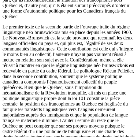
Québec et, d’autre part, qu’ils étaient surtout préoccupés d’obtenir
une forme d’autonomie politique pour les Canadiens français du
Québec.
Le premier texte de la seconde partie de l’ouvrage traite du régime
linguistique néo-brunswickois mis en place depuis les années 1960.
Le Nouveau-Brunswick est la seule province qui reconnaît les deux
langues officielles du pays et, qui plus est, l’égalité de ses deux
communautés linguistiques. Cette contribution est celle qui s’intègre
le moins bien au collectif, l’auteure n’ayant pas vraiment réussi à
mettre en relation son sujet avec la Confédération, même si elle
réussit à montrer en quoi le régime linguistique néo-brunswickois est
redevable en partie du cadre fédéral. Le politologue Réjean Pelletier,
dans la seconde contribution, soutient que le système politique
canadien a compromis l’épanouissement collectif du peuple
québécois. Bien que le Québec, sous l’impulsion du
néonationalisme de la Révolution tranquille, ait mis en place une
politique linguistique propre dont la loi 101 constitue la pièce
centrale, la position des francophones au Québec est fragilisée du
fait que les transferts linguistiques vers l’anglais demeurent
majoritaires auprès des immigrants et que la population de langue
française maternelle diminue. L’auteur estime du reste que le
Québec ne peut compter que sur ses propres moyens puisque le
cadre fédéral d’« une politique de bilinguisme et une charte des
droits fondées toutes deux sur la reconnaissance de droits individuels