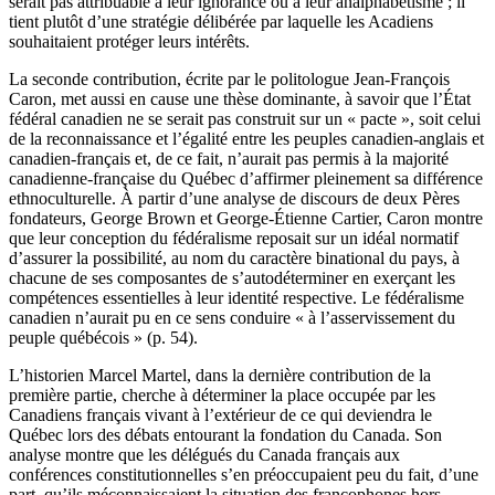
serait pas attribuable à leur ignorance ou à leur analphabétisme ; il
tient plutôt d’une stratégie délibérée par laquelle les Acadiens
souhaitaient protéger leurs intérêts.
La seconde contribution, écrite par le politologue Jean-François
Caron, met aussi en cause une thèse dominante, à savoir que l’État
fédéral canadien ne se serait pas construit sur un « pacte », soit celui
de la reconnaissance et l’égalité entre les peuples canadien-anglais et
canadien-français et, de ce fait, n’aurait pas permis à la majorité
canadienne-française du Québec d’affirmer pleinement sa différence
ethnoculturelle. À partir d’une analyse de discours de deux Pères
fondateurs, George Brown et George-Étienne Cartier, Caron montre
que leur conception du fédéralisme reposait sur un idéal normatif
d’assurer la possibilité, au nom du caractère binational du pays, à
chacune de ses composantes de s’autodéterminer en exerçant les
compétences essentielles à leur identité respective. Le fédéralisme
canadien n’aurait pu en ce sens conduire « à l’asservissement du
peuple québécois » (p. 54).
L’historien Marcel Martel, dans la dernière contribution de la
première partie, cherche à déterminer la place occupée par les
Canadiens français vivant à l’extérieur de ce qui deviendra le
Québec lors des débats entourant la fondation du Canada. Son
analyse montre que les délégués du Canada français aux
conférences constitutionnelles s’en préoccupaient peu du fait, d’une
part, qu’ils méconnaissaient la situation des francophones hors