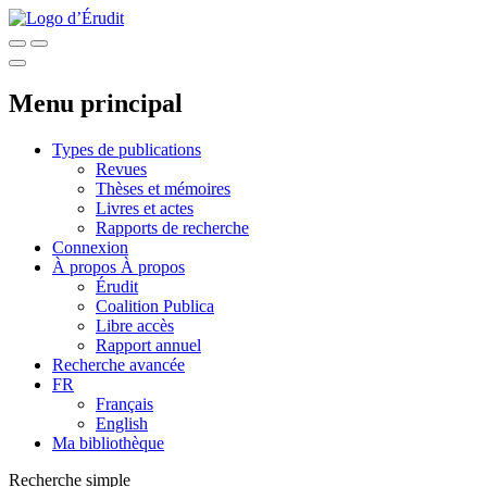
Menu principal
Types de publications
Revues
Thèses et mémoires
Livres et actes
Rapports de recherche
Connexion
À propos
À propos
Érudit
Coalition Publica
Libre accès
Rapport annuel
Recherche avancée
FR
Français
English
Ma bibliothèque
Recherche simple