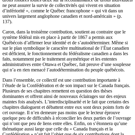
ne peut assurer la survie de collectivités qui vivent en situation
d’infériorité », comme le Québec francophone « qui vit dans un
univers largement anglophone canadien et nord-américain » (p.
137).
Caron, dans la troisième contribution, soutient au contraire que le
système fédéral mis en place à partir de 1867 a permis aux
Québécois d’affirmer leur identité et de s’autodéterminer. Même si
sur le plan symbolique le caractère multinational de l’État canadien
est déficient, le fonctionnement du fédéralisme canadien a dans les
faits, notamment par le traitement asymétrique et les ententes
administratives entre Ottawa et Québec, fait preuve d’une souplesse
qui n’a en rien menacé l’autodétermination du peuple québécois.
Dans l’ensemble, ce collectif est une contribution importante à
l’étude de la Confédération et de son impact sur le Canada français.
Plusieurs de ses chapitres remettent en question des thèses
dominantes et offrent ainsi de nouveaux éclairages sur des enjeux
maintes fois analysés. L’interdisciplinarité et le fait que certains des
chapitres dialoguent et débattent entre eux sont deux points forts de
cet ouvrage. Il n’en demeure pas moins que le lecteur éprouve
quelque peu de difficultés à réconcilier les deux parties de l’ouvrage
qui n’ont que peu de liens entre elles. Enfin, on s’étonnera qu’une
thématique aussi large que celle du « Canada français et la
Confédération » n’ait fait l’objet que de six contributions dont la