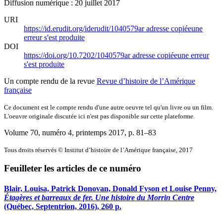
Diffusion numérique : 20 juillet 2017
URI
https://id.erudit.org/iderudit/1040579ar
adresse copiée
une
erreur s'est produite
DOI
https://doi.org/10.7202/1040579ar
adresse copiée
une erreur
s'est produite
Un compte rendu de la revue
Revue d’histoire de l’Amérique
française
Ce document est le compte rendu d'une autre oeuvre tel qu'un livre ou un film.
L'oeuvre originale discutée ici n'est pas disponible sur cette plateforme.
Volume 70, numéro 4, printemps 2017
, p. 81–83
Tous droits réservés © Institut d’histoire de l’Amérique française, 2017
Feuilleter les articles de ce numéro
Blair, Louisa, Patrick Donovan, Donald Fyson et Louise Penny,
Étagères et barreaux de fer. Une histoire du Morrin Centre
(Québec, Septentrion, 2016), 260 p.