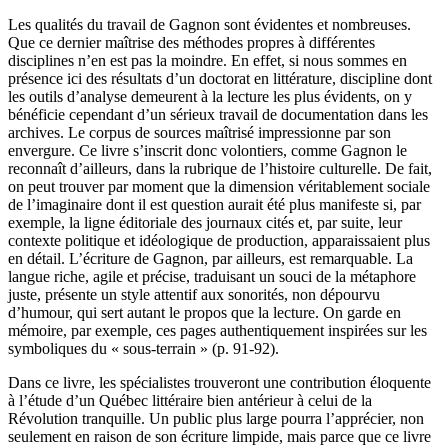
Les qualités du travail de Gagnon sont évidentes et nombreuses.
Que ce dernier maîtrise des méthodes propres à différentes
disciplines n’en est pas la moindre. En effet, si nous sommes en
présence ici des résultats d’un doctorat en littérature, discipline dont
les outils d’analyse demeurent à la lecture les plus évidents, on y
bénéficie cependant d’un sérieux travail de documentation dans les
archives. Le corpus de sources maîtrisé impressionne par son
envergure. Ce livre s’inscrit donc volontiers, comme Gagnon le
reconnaît d’ailleurs, dans la rubrique de l’histoire culturelle. De fait,
on peut trouver par moment que la dimension véritablement sociale
de l’imaginaire dont il est question aurait été plus manifeste si, par
exemple, la ligne éditoriale des journaux cités et, par suite, leur
contexte politique et idéologique de production, apparaissaient plus
en détail. L’écriture de Gagnon, par ailleurs, est remarquable. La
langue riche, agile et précise, traduisant un souci de la métaphore
juste, présente un style attentif aux sonorités, non dépourvu
d’humour, qui sert autant le propos que la lecture. On garde en
mémoire, par exemple, ces pages authentiquement inspirées sur les
symboliques du « sous-terrain » (p. 91-92).
Dans ce livre, les spécialistes trouveront une contribution éloquente
à l’étude d’un Québec littéraire bien antérieur à celui de la
Révolution tranquille. Un public plus large pourra l’apprécier, non
seulement en raison de son écriture limpide, mais parce que ce livre