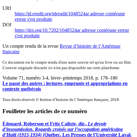
URI
https://id.erudit.org/iderudit/1048524ar
adresse copiée
une
erreur s'est produite
DOI
https://doi.org/10.7202/1048524ar
adresse copiée
une erreur
s'est produite
Un compte rendu de la revue
Revue d’histoire de l’Amérique
française
Ce document est le compte rendu d'une autre oeuvre tel qu'un livre ou un film.
L'oeuvre originale discutée ici n'est pas disponible sur cette plateforme.
Volume 71, numéro 3-4, hiver–printemps 2018
, p. 178–180
Le passé des autres : lectures, emprunts et appropriations en
contexte québécois
Tous droits réservés © Institut d’histoire de l’Amérique française, 2018
Feuilleter les articles de ce numéro
Édouard, Roberson et Fritz Calixte, dir.,
Le devoir
d’insoumission. Regards croisés sur l’occupation américaine
d’Haïti (1915-1934)
(Québec, Les Presses de l’Université Laval,