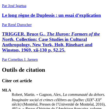
Par José Igartua
Le long règne de Duplessis : un essai d’explication
Par René Durocher
TRIGGER, Bruce G.,
The Huron: Farmers of the
North.
Collection: Case Studies in Cultural
Anthropology. New York, Holt, Rinehart and
Winston, 1969. xii-130 p. $2.25.
Par Cornelius J. Jaenen
Outils de citation
Citer cet article
MLA
Robert, Martin. « Gagnon, Alex,
La communauté du dehors.
e
e
Imaginaire social et crimes célèbres au Québec (XIX
-XX
siècle)
(Montréal, Presses de l’Université de Montréal, 2016),
492 p. »
Revue d’histoire de l’Amérique française
, volume