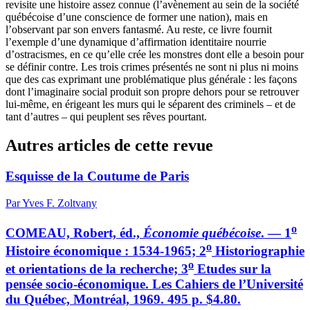
revisite une histoire assez connue (l’avènement au sein de la société
québécoise d’une conscience de former une nation), mais en
l’observant par son envers fantasmé. Au reste, ce livre fournit
l’exemple d’une dynamique d’affirmation identitaire nourrie
d’ostracismes, en ce qu’elle crée les monstres dont elle a besoin pour
se définir contre. Les trois crimes présentés ne sont ni plus ni moins
que des cas exprimant une problématique plus générale : les façons
dont l’imaginaire social produit son propre dehors pour se retrouver
lui-même, en érigeant les murs qui le séparent des criminels – et de
tant d’autres – qui peuplent ses rêves pourtant.
Autres articles de cette revue
Esquisse de la Coutume de Paris
Par Yves F. Zoltvany
o
COMEAU, Robert, éd.,
Économie québécoise
. — 1
o
Histoire économique : 1534-1965; 2
Historiographie
o
et orientations de la recherche; 3
Etudes sur la
pensée socio-économique. Les Cahiers de l’Université
du Québec, Montréal, 1969. 495 p. $4.80.