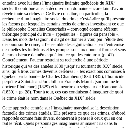
e
entraîne avec lui dans l’imaginaire littéraire québécois du XIX
siècle. Il contribue ainsi à découvrir un domaine encore loin d’avoir
révélé toute sa richesse. Ce livre constitue, en particulier, la
recherche d’un imaginaire social du crime, c’est-à-dire qu’il présente
les façons par lesquelles certains récits de crimes investissent ce que
le philosophe Cornelius Castoriadis – convoqué comme référent
théorique principal du livre – appelait les « figures du pensable ».
Dans les mots de Gagnon, il s’agit de donner à voir, par l’étude des
discours sur le crime, « l’ensemble des significations par l’entremise
desquelles les individus et les groupes sociaux donnent forme et sens
à leur existence de même qu’à tout ce qui les entoure » (p. 41).
Concrètement, l’auteur restreint sa recherche à une période
e
historique qui va des années 1830 jusqu’au tournant du XX
siècle,
ainsi qu’à trois crimes devenus célèbres : « les exactions commises à
Québec par la bande de Charles Chambers (1834-1835), l’homicide
perpétré à Saint-Jean-Port-Joli par François Marois [surnommé le
docteur l’Indienne] (1829) et le meurtre du seigneur de Kamouraska
(1839) » (p. 28). Tour à tour, ces cas conduisent à imaginer de quoi
e
le crime était le nom dans le Québec du XIX
siècle.
Cette approche centrée sur l’imaginaire marginalise la description
factuelle des crimes étudiés. Elle présente ce que ces crimes, d’abord
rapportés comme faits divers, donnèrent à penser à ceux qui en ont
fait le récit. Quels personnages imaginaires animaient-ils dans la