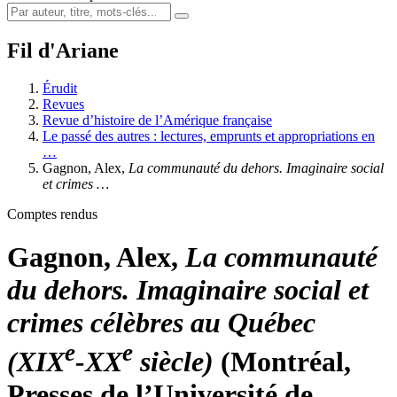
Fil d'Ariane
Érudit
Revues
Revue d’histoire de l’Amérique française
Le passé des autres : lectures, emprunts et appropriations en
…
Gagnon, Alex,
La communauté du dehors. Imaginaire social
et crimes …
Comptes rendus
Gagnon, Alex,
La communauté
du dehors. Imaginaire social et
crimes célèbres au Québec
e
e
(XIX
-XX
siècle)
(Montréal,
Presses de l’Université de