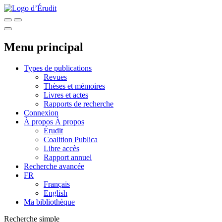
Menu principal
Types de publications
Revues
Thèses et mémoires
Livres et actes
Rapports de recherche
Connexion
À propos
À propos
Érudit
Coalition Publica
Libre accès
Rapport annuel
Recherche avancée
FR
Français
English
Ma bibliothèque
Recherche simple