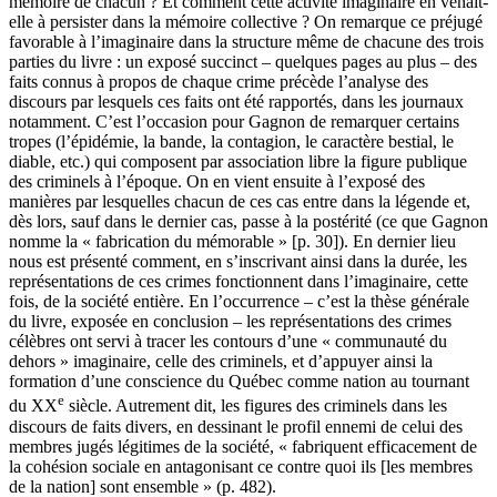
mémoire de chacun ? Et comment cette activité imaginaire en venait-
elle à persister dans la mémoire collective ? On remarque ce préjugé
favorable à l’imaginaire dans la structure même de chacune des trois
parties du livre : un exposé succinct – quelques pages au plus – des
faits connus à propos de chaque crime précède l’analyse des
discours par lesquels ces faits ont été rapportés, dans les journaux
notamment. C’est l’occasion pour Gagnon de remarquer certains
tropes (l’épidémie, la bande, la contagion, le caractère bestial, le
diable, etc.) qui composent par association libre la figure publique
des criminels à l’époque. On en vient ensuite à l’exposé des
manières par lesquelles chacun de ces cas entre dans la légende et,
dès lors, sauf dans le dernier cas, passe à la postérité (ce que Gagnon
nomme la « fabrication du mémorable » [p. 30]). En dernier lieu
nous est présenté comment, en s’inscrivant ainsi dans la durée, les
représentations de ces crimes fonctionnent dans l’imaginaire, cette
fois, de la société entière. En l’occurrence – c’est la thèse générale
du livre, exposée en conclusion – les représentations des crimes
célèbres ont servi à tracer les contours d’une « communauté du
dehors » imaginaire, celle des criminels, et d’appuyer ainsi la
formation d’une conscience du Québec comme nation au tournant
e
du XX
siècle. Autrement dit, les figures des criminels dans les
discours de faits divers, en dessinant le profil ennemi de celui des
membres jugés légitimes de la société, « fabriquent efficacement de
la cohésion sociale en antagonisant ce contre quoi ils [les membres
de la nation] sont ensemble » (p. 482).