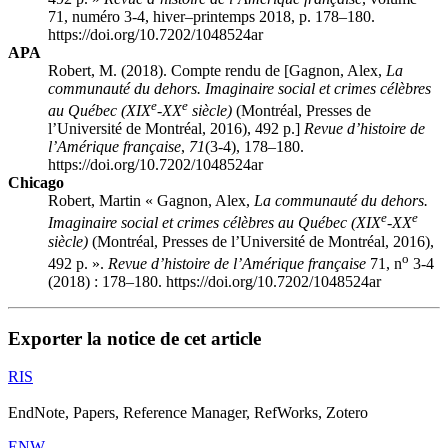
71, numéro 3-4, hiver–printemps 2018, p. 178–180.
https://doi.org/10.7202/1048524ar
APA
Robert, M. (2018). Compte rendu de [Gagnon, Alex,
La
communauté du dehors. Imaginaire social et crimes célèbres
e
e
au Québec (XIX
-XX
siècle)
(Montréal, Presses de
l’Université de Montréal, 2016), 492 p.]
Revue d’histoire de
l’Amérique française
,
71
(3-4), 178–180.
https://doi.org/10.7202/1048524ar
Chicago
Robert, Martin « Gagnon, Alex,
La communauté du dehors.
e
e
Imaginaire social et crimes célèbres au Québec (XIX
-XX
siècle)
(Montréal, Presses de l’Université de Montréal, 2016),
o
492 p. ».
Revue d’histoire de l’Amérique française
71, n
3-4
(2018) : 178–180. https://doi.org/10.7202/1048524ar
Exporter la notice de cet article
RIS
EndNote, Papers, Reference Manager, RefWorks, Zotero
ENW