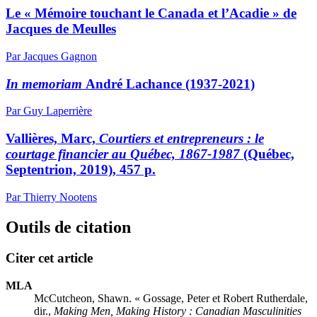
Le « Mémoire touchant le Canada et l’Acadie » de
Jacques de Meulles
Par Jacques Gagnon
In memoriam
André Lachance (1937-2021)
Par Guy Laperrière
Vallières, Marc,
Courtiers et entrepreneurs : le
courtage financier au Québec, 1867-1987
(Québec,
Septentrion, 2019), 457 p.
Par Thierry Nootens
Outils de citation
Citer cet article
MLA
McCutcheon, Shawn. « Gossage, Peter et Robert Rutherdale,
dir.,
Making Men, Making History : Canadian Masculinities