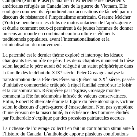
Campbell (Simon Fraser) s’attarde à l’expérience des déserteurs
américains réfugiés au Canada lors de la guerre du Vietnam. Elle
souligne comment ils répondirent aux accusations de lâcheté par un
discours de résistance à l’impérialisme américain. Graeme Melcher
(York) se penche sur les clubs de motos ontariens de l’après-guerre
et étudie comment ceux-ci permirent à de jeunes hommes de donner
un sens au monde en combinant contre-culture et éléments
traditionnels populaires, avant l’internationalisation et la
criminalisation du mouvement.
La paternité est le dernier thème exploré et interroge les idéaux
changeants liés au rôle de père. Les deux chapitres nuancent la thèse
selon laquelle le père aurait été relégué à un statut périphérique dans
e
la famille dès le début du XIX
siècle. Peter Gossage analyse la
e
transformation de la Fête des Pères au Québec au XX
siècle, passée
d’initiative commerciale critiquée à rituel familial centré sur le loisir
et la consommation. Récupérée par l’Église, Gossage montre
comment la fête fut néanmoins infusée de valeurs conservatrices.
Enfin, Robert Rutherdale étudie la figure du père alcoolique, victime
selon le discours d’après-guerre d’émasculation. Non pas symptôme
d’une érosion de la masculinité, la déchéance des hommes étudiés
par Rutherdale s’explique par des pressions patriarcales accrues.
La richesse de l’ouvrage collectif en fait un contribution stimulante à
l’histoire du Canada. L’anthologie apporte plusieurs contributions