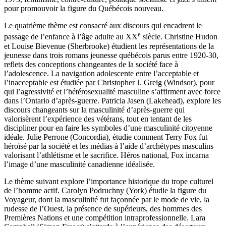
pour promouvoir la figure du Québécois nouveau.
Le quatrième thème est consacré aux discours qui encadrent le
e
passage de l’enfance à l’âge adulte au XX
siècle. Christine Hudon
et Louise Bievenue (Sherbrooke) étudient les représentations de la
jeunesse dans trois romans jeunesse québécois parus entre 1920-30,
reflets des conceptions changeantes de la société face à
l’adolescence. La navigation adolescente entre l’acceptable et
l’inacceptable est étudiée par Christopher J. Greig (Windsor), pour
qui l’agressivité et l’hétérosexualité masculine s’affirment avec force
dans l’Ontario d’après-guerre. Patricia Jasen (Lakehead), explore les
discours changeants sur la masculinité d’après-guerre qui
valorisèrent l’expérience des vétérans, tout en tentant de les
discipliner pour en faire les symboles d’une masculinité citoyenne
idéale. Julie Perrone (Concordia), étudie comment Terry Fox fut
héroïsé par la société et les médias à l’aide d’archétypes masculins
valorisant l’athlétisme et le sacrifice. Héros national, Fox incarna
l’image d’une masculinité canadienne idéalisée.
Le thème suivant explore l’importance historique du trope culturel
de l’homme actif. Carolyn Podruchny (York) étudie la figure du
Voyageur, dont la masculinité fut façonnée par le mode de vie, la
rudesse de l’Ouest, la présence de supérieurs, des hommes des
Premières Nations et une compétition intraprofessionnelle. Lara