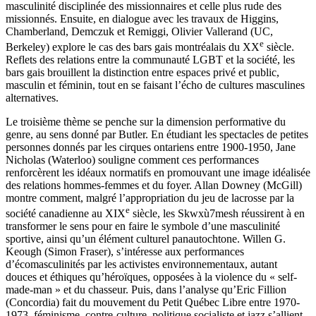
masculinité disciplinée des missionnaires et celle plus rude des
missionnés. Ensuite, en dialogue avec les travaux de Higgins,
Chamberland, Demczuk et Remiggi, Olivier Vallerand (UC,
e
Berkeley) explore le cas des bars gais montréalais du XX
siècle.
Reflets des relations entre la communauté LGBT et la société, les
bars gais brouillent la distinction entre espaces privé et public,
masculin et féminin, tout en se faisant l’écho de cultures masculines
alternatives.
Le troisième thème se penche sur la dimension performative du
genre, au sens donné par Butler. En étudiant les spectacles de petites
personnes donnés par les cirques ontariens entre 1900-1950, Jane
Nicholas (Waterloo) souligne comment ces performances
renforcèrent les idéaux normatifs en promouvant une image idéalisée
des relations hommes-femmes et du foyer. Allan Downey (McGill)
montre comment, malgré l’appropriation du jeu de lacrosse par la
e
société canadienne au XIX
siècle, les Skwxù7mesh réussirent à en
transformer le sens pour en faire le symbole d’une masculinité
sportive, ainsi qu’un élément culturel panautochtone. Willen G.
Keough (Simon Fraser), s’intéresse aux performances
d’écomasculinités par les activistes environnementaux, autant
douces et éthiques qu’héroïques, opposées à la violence du « self-
made-man » et du chasseur. Puis, dans l’analyse qu’Eric Fillion
(Concordia) fait du mouvement du Petit Québec Libre entre 1970-
1973, féminisme, contre-culture, politique socialiste et jazz s’allient