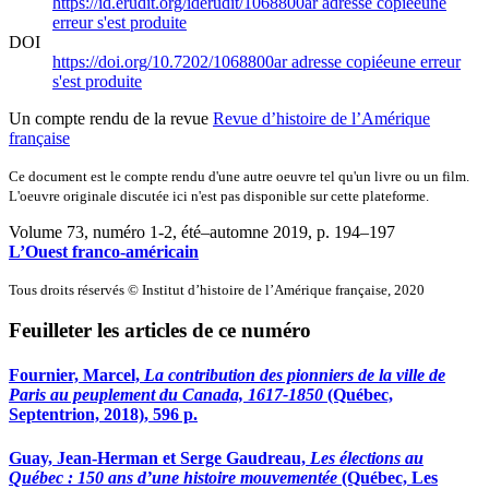
https://id.erudit.org/iderudit/1068800ar
adresse copiée
une
erreur s'est produite
DOI
https://doi.org/10.7202/1068800ar
adresse copiée
une erreur
s'est produite
Un compte rendu de la revue
Revue d’histoire de l’Amérique
française
Ce document est le compte rendu d'une autre oeuvre tel qu'un livre ou un film.
L'oeuvre originale discutée ici n'est pas disponible sur cette plateforme.
Volume 73, numéro 1-2, été–automne 2019
, p. 194–197
L’Ouest franco-américain
Tous droits réservés © Institut d’histoire de l’Amérique française, 2020
Feuilleter les articles de ce numéro
Fournier, Marcel,
La contribution des pionniers de la ville de
Paris au peuplement du Canada, 1617-1850
(Québec,
Septentrion, 2018), 596 p.
Guay, Jean-Herman et Serge Gaudreau,
Les élections au
Québec : 150 ans d’une histoire mouvementée
(Québec, Les