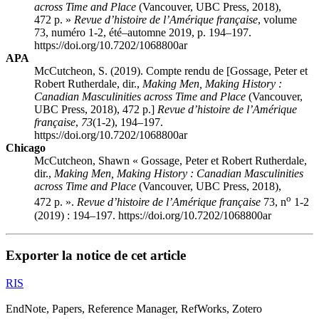
across Time and Place
(Vancouver, UBC Press, 2018),
472 p. »
Revue d’histoire de l’Amérique française
, volume
73, numéro 1-2, été–automne 2019, p. 194–197.
https://doi.org/10.7202/1068800ar
APA
McCutcheon, S. (2019). Compte rendu de [Gossage, Peter et
Robert Rutherdale, dir.,
Making Men, Making History :
Canadian Masculinities across Time and Place
(Vancouver,
UBC Press, 2018), 472 p.]
Revue d’histoire de l’Amérique
française
,
73
(1-2), 194–197.
https://doi.org/10.7202/1068800ar
Chicago
McCutcheon, Shawn « Gossage, Peter et Robert Rutherdale,
dir.,
Making Men, Making History : Canadian Masculinities
across Time and Place
(Vancouver, UBC Press, 2018),
o
472 p. ».
Revue d’histoire de l’Amérique française
73, n
1-2
(2019) : 194–197. https://doi.org/10.7202/1068800ar
Exporter la notice de cet article
RIS
EndNote, Papers, Reference Manager, RefWorks, Zotero