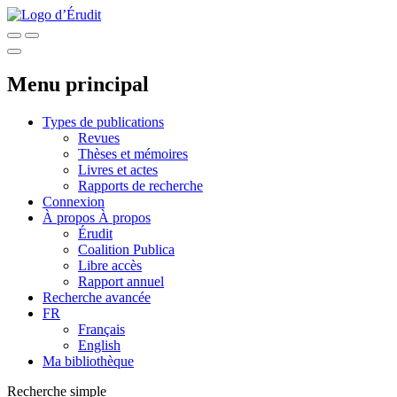
Menu principal
Types de publications
Revues
Thèses et mémoires
Livres et actes
Rapports de recherche
Connexion
À propos
À propos
Érudit
Coalition Publica
Libre accès
Rapport annuel
Recherche avancée
FR
Français
English
Ma bibliothèque
Recherche simple