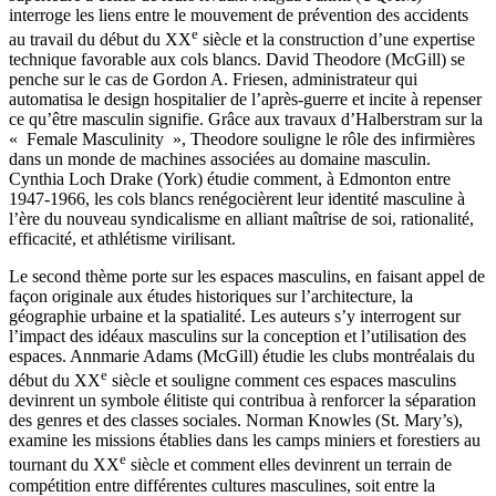
interroge les liens entre le mouvement de prévention des accidents
e
au travail du début du XX
siècle et la construction d’une expertise
technique favorable aux cols blancs. David Theodore (McGill) se
penche sur le cas de Gordon A. Friesen, administrateur qui
automatisa le design hospitalier de l’après-guerre et incite à repenser
ce qu’être masculin signifie. Grâce aux travaux d’Halberstram sur la
« Female Masculinity », Theodore souligne le rôle des infirmières
dans un monde de machines associées au domaine masculin.
Cynthia Loch Drake (York) étudie comment, à Edmonton entre
1947-1966, les cols blancs renégocièrent leur identité masculine à
l’ère du nouveau syndicalisme en alliant maîtrise de soi, rationalité,
efficacité, et athlétisme virilisant.
Le second thème porte sur les espaces masculins, en faisant appel de
façon originale aux études historiques sur l’architecture, la
géographie urbaine et la spatialité. Les auteurs s’y interrogent sur
l’impact des idéaux masculins sur la conception et l’utilisation des
espaces. Annmarie Adams (McGill) étudie les clubs montréalais du
e
début du XX
siècle et souligne comment ces espaces masculins
devinrent un symbole élitiste qui contribua à renforcer la séparation
des genres et des classes sociales. Norman Knowles (St. Mary’s),
examine les missions établies dans les camps miniers et forestiers au
e
tournant du XX
siècle et comment elles devinrent un terrain de
compétition entre différentes cultures masculines, soit entre la