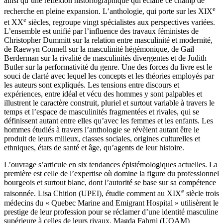
ainsi qu’une réflexion historiographique qui éclaire ce champ de
e
recherche en pleine expansion. L’anthologie, qui porte sur les XIX
e
et XX
siècles, regroupe vingt spécialistes aux perspectives variées.
L’ensemble est unifié par l’influence des travaux féministes de
Christopher Dummitt sur la relation entre masculinité et modernité,
de Raewyn Connell sur la masculinité hégémonique, de Gail
Berderman sur la rivalité de masculinités divergentes et de Judith
Butler sur la performativité du genre. Une des forces du livre est le
souci de clarté avec lequel les concepts et les théories employés par
les auteurs sont expliqués. Les tensions entre discours et
expériences, entre idéal et vécu des hommes y sont palpables et
illustrent le caractère construit, pluriel et surtout variable à travers le
temps et l’espace de masculinités fragmentées et rivales, qui se
définissent autant entre elles qu’avec les femmes et les enfants. Les
hommes étudiés à travers l’anthologie se révèlent autant être le
produit de leurs milieux, classes sociales, origines culturelles et
ethniques, états de santé et âge, qu’agents de leur histoire.
L’ouvrage s’articule en six tendances épistémologiques actuelles. La
première est celle de l’expertise où domine la figure du professionnel
bourgeois et surtout blanc, dont l’autorité se base sur sa compétence
e
raisonnée. Lisa Chitlon (UPEI), étudie comment au XIX
siècle trois
médecins du « Quebec Marine and Emigrant Hospital » utilisèrent le
prestige de leur profession pour se réclamer d’une identité masculine
supérieure à celles de leurs rivaux. Magda Fahrni (UQAM)