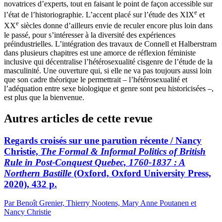
novatrices d’experts, tout en faisant le point de façon accessible sur
e
l’état de l’historiographie. L’accent placé sur l’étude des XIX
et
e
XX
siècles donne d’ailleurs envie de reculer encore plus loin dans
le passé, pour s’intéresser à la diversité des expériences
préindustrielles. L’intégration des travaux de Connell et Halberstram
dans plusieurs chapitres est une amorce de réflexion féministe
inclusive qui décentralise l’hétérosexualité cisgenre de l’étude de la
masculinité. Une ouverture qui, si elle ne va pas toujours aussi loin
que son cadre théorique le permettrait – l’hétérosexualité et
l’adéquation entre sexe biologique et genre sont peu historicisées –,
est plus que la bienvenue.
Autres articles de cette revue
Regards croisés sur une parution récente / Nancy
Christie,
The Formal & Informal Politics of British
Rule in Post-Conquest Quebec, 1760-1837 : A
Northern Bastille
(Oxford, Oxford University Press,
2020), 432 p.
Par Benoît Grenier, Thierry Nootens, Mary Anne Poutanen et
Nancy Christie