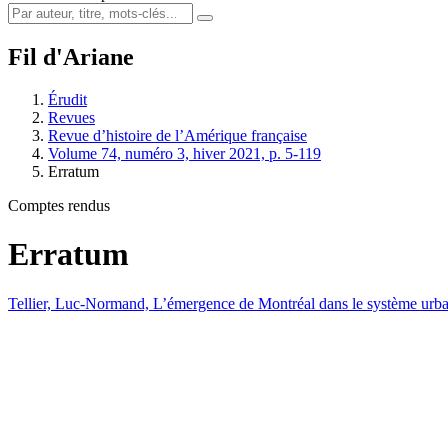
Fil d'Ariane
Érudit
Revues
Revue d’histoire de l’Amérique française
Volume 74, numéro 3, hiver 2021, p. 5-119
Erratum
Comptes rendus
Erratum
Tellier, Luc-Normand, L’émergence de Montréal dans le système urba