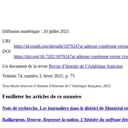
Diffusion numérique : 20 juillet 2021
URI
https://id.erudit.org/iderudit/1079247ar
adresse copiée
une erreur
DOI
https://doi.org/10.7202/1079247ar
adresse copiée
une erreur s'es
Un document de la revue
Revue d’histoire de l’Amérique française
Volume 74, numéro 3, hiver 2021
, p. 75
Tous droits réservés © Institut d’histoire de l’Amérique française, 2021
Feuilleter les articles de ce numéro
Note de recherche. Les journaliers dans le district de Montréal e
Baillargeon, Denyse,
Repenser la nation. L’histoire du suffrage f