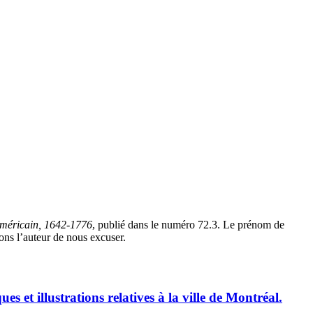
américain, 1642-1776
, publié dans le numéro 72.3. Le prénom de
ons l’auteur de nous excuser.
es et illustrations relatives à la ville de Montréal.