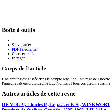
Boîte à outils
Sauvegarder
PDF
Télécharger
Citer cet article
Partager
Corps de l’article
Une erreur s’est glissée dans le compte rendu de l’ouvrage de Luc-N
l’auteur avait été orthographié Luc-Norman. Nous corrigeons aussi l’er
Autres articles de cette revue
DE VOLPI, Charles P., f.r.p.s.l. et P. S., WINKWOR
Province de Québec, Canada, 1535-1885, I-II. 311 p., r