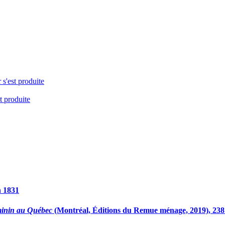
 s'est produite
t produite
n 1831
éminin au Québec
(Montréal, Éditions du Remue ménage, 2019), 238