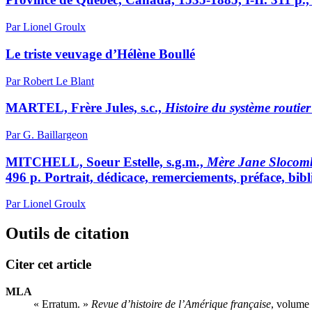
Par Lionel Groulx
Le triste veuvage d’Hélène Boullé
Par Robert Le Blant
MARTEL, Frère Jules, s.c.,
Histoire du système routie
Par G. Baillargeon
MITCHELL, Soeur Estelle, s.g.m.,
Mère Jane Slocomb
496 p. Portrait, dédicace, remerciements, préface, bi
Par Lionel Groulx
Outils de citation
Citer cet article
MLA
« Erratum. »
Revue d’histoire de l’Amérique française
, volume 