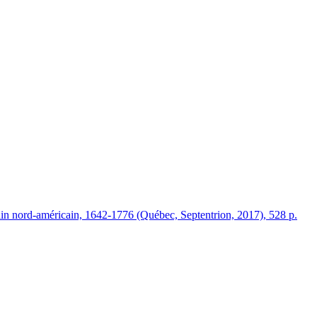
in nord-américain, 1642-1776 (Québec, Septentrion, 2017), 528 p.