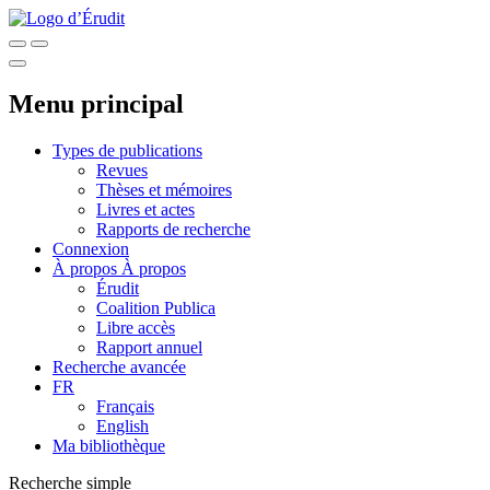
Menu principal
Types de publications
Revues
Thèses et mémoires
Livres et actes
Rapports de recherche
Connexion
À propos
À propos
Érudit
Coalition Publica
Libre accès
Rapport annuel
Recherche avancée
FR
Français
English
Ma bibliothèque
Recherche simple