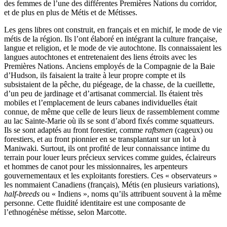
des femmes de l’une des différentes Premières Nations du corridor,
et de plus en plus de Métis et de Métisses.
Les gens libres ont construit, en français et en michif, le mode de vie
métis de la région. Ils l’ont élaboré en intégrant la culture française,
langue et religion, et le mode de vie autochtone. Ils connaissaient les
langues autochtones et entretenaient des liens étroits avec les
Premières Nations. Anciens employés de la Compagnie de la Baie
d’Hudson, ils faisaient la traite à leur propre compte et ils
subsistaient de la pêche, du piégeage, de la chasse, de la cueillette,
d’un peu de jardinage et d’artisanat commercial. Ils étaient très
mobiles et l’emplacement de leurs cabanes individuelles était
connue, de même que celle de leurs lieux de rassemblement comme
au lac Sainte-Marie où ils se sont d’abord fixés comme squatteurs.
Ils se sont adaptés au front forestier, comme
raftsmen
(cageux) ou
forestiers, et au front pionnier en se transplantant sur un lot à
Maniwaki. Surtout, ils ont profité de leur connaissance intime du
terrain pour louer leurs précieux services comme guides, éclaireurs
et hommes de canot pour les missionnaires, les arpenteurs
gouvernementaux et les exploitants forestiers. Ces « observateurs »
les nommaient Canadiens (français), Métis (en plusieurs variations),
half-breeds
ou « Indiens », noms qu’ils attribuent souvent à la même
personne. Cette fluidité identitaire est une composante de
l’ethnogénèse métisse, selon Marcotte.