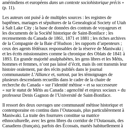
amérindiens et européens
dans un contexte sociohistorique précis
»
(p. 11).
Les auteurs ont puisé à de multiples sources : les registres de
baptêmes, mariages et sépultures de la Genealogical Society of Utah
à Salt Lake City ; la base de données des contrats de voyageurs et
les documents de la Société historique de Saint-Boniface ; les
recensements du Canada de 1861, 1871 et 1881 ; les riches archives
de la Compagnie de la Baie d’Hudson ; les rapports d’arpenteurs ;
ceux des agents fédéraux responsables de la réserve de Maniwaki ;
et les écrits missionnaires comme la chronique des Oblats de 1841 à
1893. En grande majorité analphabètes, les gens libres et les Métis,
hommes et femmes, n’ont pas laissé d’écrit, mais ils ont transmis leur
histoire oralement, par des récits publiés dans le journal
communautaire
L’Alliance
et, surtout, par les témoignages de
plusieurs descendants recueillis dans le cadre de la chaire de
recherche du Canada « sur l’identité métisse » et sa successeure
« sur le statut de Métis au Canada : agencéité et enjeux sociaux » du
professeur Denis Gagnon de l’Université de Saint-Boniface.
Il ressort des deux ouvrages une communauté métisse historique et
contemporaine en continu dans l’Outaouais, plus particulièrement à
Maniwaki. La traite des fourrures constitue sa matrice
ethnoculturelle, avec les gens libres du corridor de l’Outaouais, des
Canadiens (français), parfois des Écossais, mariés habituellement à