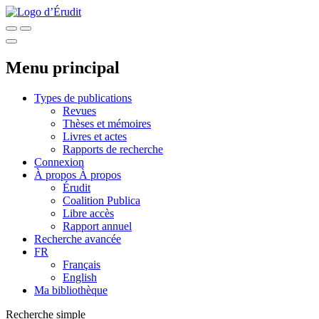
Menu principal
Types de publications
Revues
Thèses et mémoires
Livres et actes
Rapports de recherche
Connexion
À propos
À propos
Érudit
Coalition Publica
Libre accès
Rapport annuel
Recherche avancée
FR
Français
English
Ma bibliothèque
Recherche simple