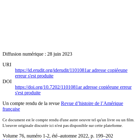
Diffusion numérique : 28 juin 2023
URI
https://id.erudit.org/iderudit/1101081ar
adresse copiée
une
erreur s'est produite
DOI
https://doi.org/10.7202/1101081ar
adresse copiée
une erreur
s'est produite
Un compte rendu de la revue
Revue d’histoire de l’Amérique
française
Ce document est le compte rendu d'une autre oeuvre tel qu'un livre ou un film.
L'oeuvre originale discutée ici n'est pas disponible sur cette plateforme.
Volume 76, numéro 1-2, été–automne 2022
, p. 199–202