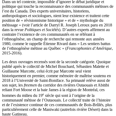
Dans un tel contexte, impossible d’ignorer le débat juridique et
politique qui touche la reconnaissance des communautés métisses de
l’est du Canada. Des experts universitaires, historiens,
anthropologues et sociologues, nient leur existence et traitent cette
position de « révisionnisme historique » et de « mythologie du
métissage » (voir l’article de Darryl R. Joseph Leroux paru en 2018
dans la revue
Politiques et Sociétés
). D’autres experts affirment au
contraire l’existence de ces communautés en se référant à
l’ethnogénèse, un champ de recherche qui remonte aux années
1980, comme le rappelle Étienne Rivard dans « Les sentiers battus
de l’ethnogénèse métisse au Québec » (
Francophonies d’Amérique
,
2015-2016).
Les deux ouvrages recensés sont de la seconde catégorie. Quoique
publié après le collectif de Michel Bouchard, Sébastien Malette et
Guillaume Marcotte, celui écrit par Marcotte seul vient
historiquement en premier, comme mémoire de maîtrise soutenu en
2018 à l’Université de Saint-Boniface. Sa primauté relève aussi de
son sujet, les
freemen
du corridor des rivières Outaouais et Abitibi
reliant Fort Moose et la baie James à la région de Montréal, ces
e
hommes du milieu du 19
siècle qui sont à l’origine de la
communauté métisse de l’Outaouais. Le collectif traite de l’histoire
et de l’existence continue de ces communautés de Bois-Brûlés, plus
particulièrement celle de Maniwaki (autrefois rivière Désert) dans la
haute Gatineau.