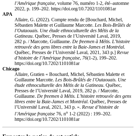
l’Amérique française
, volume 76, numéro 1-2, été–automne
2022, p. 199–202. https://doi.org/10.7202/1101081ar
APA
Allaire, G. (2022). Compte rendu de [Bouchard, Michel,
Sébastien Malette et Guillaume Marcotte.
Les Bois-Brûlés de
l’Outaouais. Une étude ethnoculturelle des Métis de la
Gatineau
. Québec, Presses de l’Université Laval, 2019,
282 p. / Marcotte, Guillaume.
De freemen à Métis. L’histoire
retrouvée des gens libres entre la Baie-James et Montréal
.
Québec, Presses de l’Université Laval, 2021, 343 p.]
Revue
d’histoire de l’Amérique française
,
76
(1-2), 199–202.
https://doi.org/10.7202/1101081ar
Chicago
Allaire, Gratien « Bouchard, Michel, Sébastien Malette et
Guillaume Marcotte.
Les Bois-Brûlés de l’Outaouais. Une
étude ethnoculturelle des Métis de la Gatineau
. Québec,
Presses de l’Université Laval, 2019, 282 p. / Marcotte,
Guillaume.
De freemen à Métis. L’histoire retrouvée des gens
libres entre la Baie-James et Montréal
. Québec, Presses de
l’Université Laval, 2021, 343 p. ».
Revue d’histoire de
o
l’Amérique française
76, n
1-2 (2022) : 199–202.
https://doi.org/10.7202/1101081ar