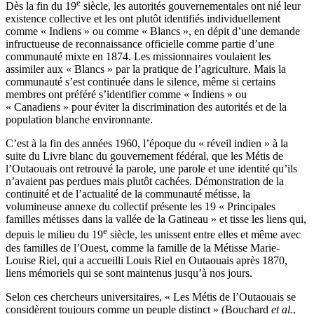
e
Dès la fin du 19
siècle, les autorités gouvernementales ont nié leur
existence collective et les ont plutôt identifiés individuellement
comme « Indiens » ou comme « Blancs », en dépit d’une demande
infructueuse de reconnaissance officielle comme partie d’une
communauté mixte en 1874. Les missionnaires voulaient les
assimiler aux « Blancs » par la pratique de l’agriculture. Mais la
communauté s’est continuée dans le silence, même si certains
membres ont préféré s’identifier comme « Indiens » ou
« Canadiens » pour éviter la discrimination des autorités et de la
population blanche environnante.
C’est à la fin des années 1960, l’époque du « réveil indien » à la
suite du Livre blanc du gouvernement fédéral, que les Métis de
l’Outaouais ont retrouvé la parole, une parole et une identité qu’ils
n’avaient pas perdues mais plutôt cachées. Démonstration de la
continuité et de l’actualité de la communauté métisse, la
volumineuse annexe du collectif présente les 19 « Principales
familles métisses dans la vallée de la Gatineau » et tisse les liens qui,
e
depuis le milieu du 19
siècle, les unissent entre elles et même avec
des familles de l’Ouest, comme la famille de la Métisse Marie-
Louise Riel, qui a accueilli Louis Riel en Outaouais après 1870,
liens mémoriels qui se sont maintenus jusqu’à nos jours.
Selon ces chercheurs universitaires, « Les Métis de l’Outaouais se
considèrent toujours comme un peuple distinct » (Bouchard
et al.
,