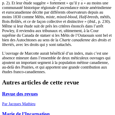
p. 2). Et leur étude suggère « fortement » qu’il y a « au moins une
communauté historique régionale d’ascendance mixte amérindienne
et eurocanadienne décrite par différents observateurs depuis au
moins 1830 comme Métis,
mixte
,
mixed-blood
,
Half-breeds
, métifs,
Bois-Brûlés, et ce de façon collective et distinctive » (
ibid.
, p. 230).
Même si leur étude suit de près les critères énoncés dans l’arrêt
Powley, il reviendra aux tribunaux et, ultimement, à la Cour
suprême du Canada de statuer si les Métis de l’Outaouais sont bel et
bien des Autochtones au sens de la
Charte canadienne des droits et
libertés
, avec les droits qui y sont rattachés.
L’ouvrage de Marcotte aurait bénéficié d’un index, mais c’est une
absence mineure dans l’ensemble de deux méticuleux ouvrages qui
ajoutent un important segment à la population métisse canadienne,
au-delà des Prairies, et qui apportent une grande contribution aux
études franco-canadiennes.
Autres articles de cette revue
Revue des revues
Par Jacques Mathieu
Marie de l’Incarnation