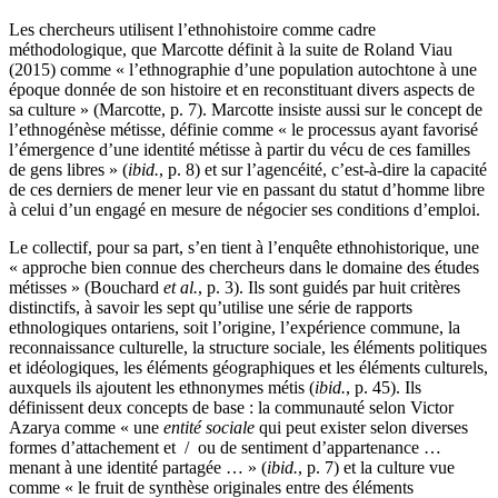
Les chercheurs utilisent l’ethnohistoire comme cadre
méthodologique, que Marcotte définit à la suite de Roland Viau
(2015) comme « l’ethnographie d’une population autochtone à une
époque donnée de son histoire et en reconstituant divers aspects de
sa culture » (Marcotte, p. 7). Marcotte insiste aussi sur le concept de
l’ethnogénèse métisse, définie comme « le processus ayant favorisé
l’émergence d’une identité métisse à partir du vécu de ces familles
de gens libres » (
ibid.
, p. 8) et sur l’agencéité, c’est-à-dire la capacité
de ces derniers de mener leur vie en passant du statut d’homme libre
à celui d’un engagé en mesure de négocier ses conditions d’emploi.
Le collectif, pour sa part, s’en tient à l’enquête ethnohistorique, une
« approche bien connue des chercheurs dans le domaine des études
métisses » (Bouchard
et al.
, p. 3). Ils sont guidés par huit critères
distinctifs, à savoir les sept qu’utilise une série de rapports
ethnologiques ontariens, soit l’origine, l’expérience commune, la
reconnaissance culturelle, la structure sociale, les éléments politiques
et idéologiques, les éléments géographiques et les éléments culturels,
auxquels ils ajoutent les ethnonymes métis (
ibid.
, p. 45). Ils
définissent deux concepts de base : la communauté selon Victor
Azarya comme « une
entité sociale
qui peut exister selon diverses
formes d’attachement et / ou de sentiment d’appartenance …
menant à une identité partagée … » (
ibid.
, p. 7) et la culture vue
comme « le fruit de synthèse originales entre des éléments