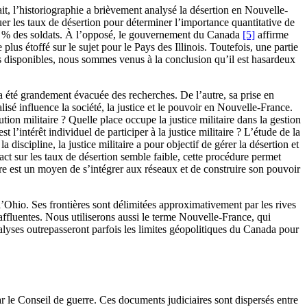
ait, l’historiographie a brièvement analysé la désertion en Nouvelle-
luer les taux de désertion pour déterminer l’importance quantitative de
25 % des soldats. À l’opposé, le gouvernement du Canada
[5]
affirme
plus étoffé sur le sujet pour le Pays des Illinois. Toutefois, une partie
es disponibles, nous sommes venus à la conclusion qu’il est hasardeux
a été grandement évacuée des recherches. De l’autre, sa prise en
lisé influence la société, la justice et le pouvoir en Nouvelle-France.
on militaire ? Quelle place occupe la justice militaire dans la gestion
t l’intérêt individuel de participer à la justice militaire ? L’étude de la
discipline, la justice militaire a pour objectif de gérer la désertion et
pact sur les taux de désertion semble faible, cette procédure permet
taire est un moyen de s’intégrer aux réseaux et de construire son pouvoir
l’Ohio. Ses frontières sont délimitées approximativement par les rives
 affluentes. Nous utiliserons aussi le terme Nouvelle-France, qui
lyses outrepasseront parfois les limites géopolitiques du Canada pour
r le Conseil de guerre. Ces documents judiciaires sont dispersés entre