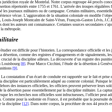
la juridiction royale de Montréal. Notre corpus regroupe 44 procès concer
ertion répertoriés entre 1755 et 1761. L’arrivée des troupes régulières 
 les journaux militaires ou de campagne. Certains militaires, essentiell
érience vécue. L’aggravation de la situation coloniale en modifie l’objec
, Louis-Joseph Montcalm de Saint-Véran, François-Gaston Lévis, J.C.B.
s dont les auteurs ont connaissance. Certaines sources secondaires s’ajou
e la métropole.
ilitaire
 l’étudier est difficile pour l’historien. La correspondance officielle e
la désertion, comme des registres d’engagements et de signalements, les
rucial de la discipline ailleurs. La découverte d’un registre des punitio
e à Louisbourg
[8]
. Pour Marco Cicchini, l’étude de la désertion à Genève 
punitions
[9]
.
La constatation d’un écart de conduite est rapportée sur le fait et prise 
 la discipline est particulièrement adapté au contexte colonial. Puisque l
ehors des instances officielles, les officiers peuvent préserver leurs sold
de la désertion passe essentiellement par la discipline militaire. La ca
sque les recherches non officielles sont infructueuses, l’officier peut 
. Comme pour la sodomie en France, il est probable que la poursuite des a
de la discipline
[12]
. Dans notre corpus, la procédure de nos 44 procès est 