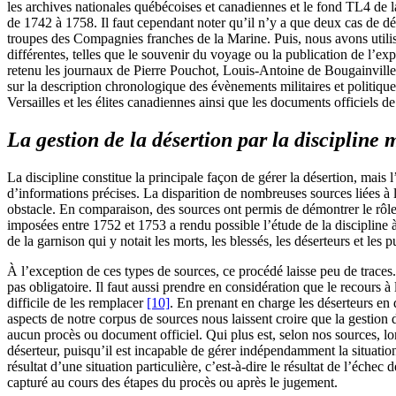
les archives nationales québécoises et canadiennes et le fond
TL
4 de 
de 1742 à 1758. Il faut cependant noter qu’il n’y a que deux cas de dés
troupes des Compagnies franches de la Marine. Puis, nous avons utilisé
différentes, telles que le souvenir du voyage ou la publication de l’exp
retenu les journaux de Pierre Pouchot, Louis-Antoine de Bougainville
sur la description chronologique des évènements militaires et politique
Versailles et les élites canadiennes ainsi que les documents officiels d
La gestion de la désertion par la discipline m
La discipline constitue la principale façon de gérer la désertion, mais
d’informations précises. La disparition de nombreuses sources liées à 
obstacle. En comparaison, des sources ont permis de démontrer le rôle c
imposées entre 1752 et 1753 a rendu possible l’étude de la disciplin
de la garnison qui y notait les morts, les blessés, les déserteurs et les 
À l’exception de ces types de sources, ce procédé laisse peu de traces. 
pas obligatoire. Il faut aussi prendre en considération que le recours à
difficile de les remplacer
[10]
. En prenant en charge les déserteurs en d
aspects de notre corpus de sources nous laissent croire que la gestion 
aucun procès ou document officiel. Qui plus est, selon nos sources, lor
déserteur, puisqu’il est incapable de gérer indépendamment la situation
résultat d’une situation particulière, c’est-à-dire le résultat de l’échec 
capturé au cours des étapes du procès ou après le jugement.