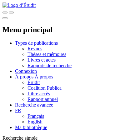
Menu principal
Types de publications
Revues
Thèses et mémoires
Livres et actes
Rapports de recherche
Connexion
À propos
À propos
Érudit
Coalition Publica
Libre accès
Rapport annuel
Recherche avancée
FR
Français
English
Ma bibliothèque
Recherche simple