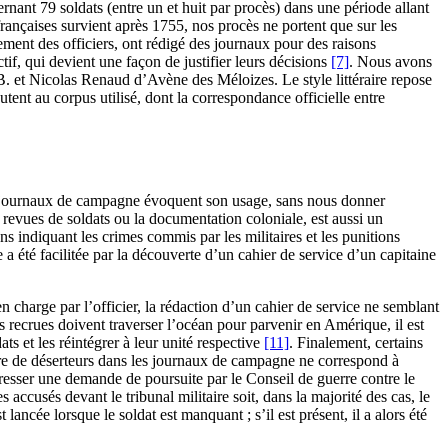
nant 79 soldats (entre un et huit par procès) dans une période allant
françaises survient après 1755, nos procès ne portent que sur les
ement des officiers, ont rédigé des journaux pour des raisons
tif, qui devient une façon de justifier leurs décisions
[7]
. Nous avons
 et Nicolas Renaud d’Avène des Méloizes. Le style littéraire repose
tent au corpus utilisé, dont la correspondance officielle entre
t les journaux de campagne évoquent son usage, sans nous donner
 revues de soldats ou la documentation coloniale, est aussi un
ns indiquant les crimes commis par les militaires et les punitions
a été facilitée par la découverte d’un cahier de service d’un capitaine
en charge par l’officier, la rédaction d’un cahier de service ne semblant
es recrues doivent traverser l’océan pour parvenir en Amérique, il est
ats et les réintégrer à leur unité respective
[11]
. Finalement, certains
pture de déserteurs dans les journaux de campagne ne correspond à
adresser une demande de poursuite par le Conseil de guerre contre le
ccusés devant le tribunal militaire soit, dans la majorité des cas, le
lancée lorsque le soldat est manquant ; s’il est présent, il a alors été