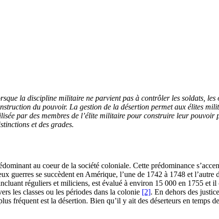
sque la discipline militaire ne parvient pas à contrôler les soldats, les
a construction du pouvoir. La gestion de la désertion permet aux élites m
ilisée par des membres de l’élite militaire pour construire leur pouvoir 
stinctions et des grades.
rédominant au coeur de la société coloniale. Cette prédominance s’accen
 deux guerres se succèdent en Amérique, l’une de 1742 à 1748 et l’autre d
uant réguliers et miliciens, est évalué à environ 15 000 en 1755 et il 
avers les classes ou les périodes dans la colonie
[2]
. En dehors des justices
 plus fréquent est la désertion. Bien qu’il y ait des déserteurs en temps 