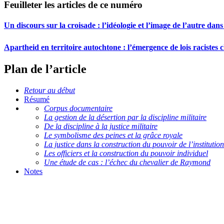
Feuilleter les articles de ce numéro
Un discours sur la croisade : l’idéologie et l’image de l’autre da
Apartheid en territoire autochtone : l’émergence de lois racistes
Plan de l’article
Retour au début
Résumé
Corpus documentaire
La gestion de la désertion par la discipline militaire
De la discipline à la justice militaire
Le symbolisme des peines et la grâce royale
La justice dans la construction du pouvoir de l’institution
Les officiers et la construction du pouvoir individuel
Une étude de cas : l’échec du chevalier de Raymond
Notes