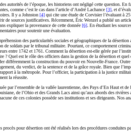
des autorités de l’époque, les historiens ont négligé cette question. En f
santes, comme c’est le cas dans l’article d’André Lachance
[3]
, et d’éva
oires. Il y a Johnston
[4]
qui cite une étude de Corvisier l’évaluant à 
rir de sources justificatives. Récemment, Éric Wenzel a publié un article 
sans expliquer la provenance de cette donnée
[6]
. En étudiant les sourc
mentaires pour soutenir une évaluation.
éhension des particularités sociales et géographiques de la désertion 
on de soldats par le tribunal militaire. Pourtant, ce comportement crimina
s entre 1742 et 1761. Comment la désertion est-elle gérée par l’instituti
e ? Quel est le rôle des officiers dans la gestion de la désertion et quel es
rder différemment la construction du pouvoir en Nouvelle-France. Outre la 
jugement, du verdict, de la sentence et de la grâce royale. Bien que l’im
apport à la métropole. Pour l’officier, la participation à la justice mili
ent la réussite.
tuée par l’ensemble de la vallée laurentienne, des Pays d’En Haut et de 
Louisiane, de l’Ohio et des Grands Lacs ainsi qu’aux abords des rivières
une de ces colonies possède ses institutions et ses dirigeants. Nos ana
 procès pour désertion ont été réalisés lors des procédures conduites pa