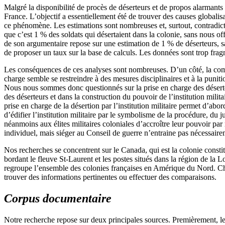
Malgré la disponibilité de procès de déserteurs et de propos alarmants 
France. L’objectif a essentiellement été de trouver des causes globali
ce phénomène. Les estimations sont nombreuses et, surtout, contradict
que c’est 1 % des soldats qui désertaient dans la colonie, sans nous off
de son argumentaire repose sur une estimation de 1 % de déserteurs, 
de proposer un taux sur la base de calculs. Les données sont trop frag
Les conséquences de ces analyses sont nombreuses. D’un côté, la compr
charge semble se restreindre à des mesures disciplinaires et à la puniti
Nous nous sommes donc questionnés sur la prise en charge des déserteur
des déserteurs et dans la construction du pouvoir de l’institution militair
prise en charge de la désertion par l’institution militaire permet d’abo
d’édifier l’institution militaire par le symbolisme de la procédure, du 
néanmoins aux élites militaires coloniales d’accroître leur pouvoir par r
individuel, mais siéger au Conseil de guerre n’entraine pas nécessairem
Nos recherches se concentrent sur le Canada, qui est la colonie consti
bordant le fleuve St-Laurent et les postes situés dans la région de la 
regroupe l’ensemble des colonies françaises en Amérique du Nord. Chac
trouver des informations pertinentes ou effectuer des comparaisons.
Corpus documentaire
Notre recherche repose sur deux principales sources. Premièrement, les