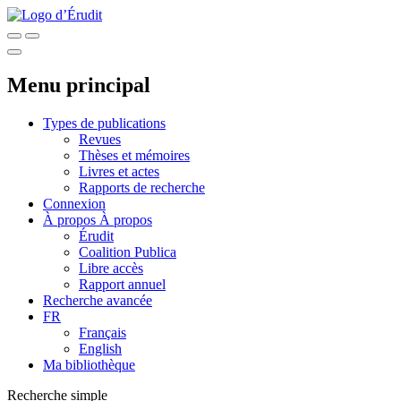
Menu principal
Types de publications
Revues
Thèses et mémoires
Livres et actes
Rapports de recherche
Connexion
À propos
À propos
Érudit
Coalition Publica
Libre accès
Rapport annuel
Recherche avancée
FR
Français
English
Ma bibliothèque
Recherche simple