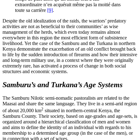
extraordinaire n’en acquérait même pas la moitié dans
toute sa carrière
[9]
.
Despite the old idealization of the raids, the warriors’ predatory
activities are not as beneficial to their communities’ as wise
management of the herds, which even today remains almost
everywhere in this region the most efficient form of subsistence
livelihood. Yet the case of the Samburu and the Turkana in northern
Kenya demonstrate the exacerbation of an old conflict brought back
to life by the sudden introduction of firearms and how their intensive
and long-term military use, in a context where they were originally
extremely rare, has activated a process of change in both social
structures and economic systems.
Samburu’s and Turkana’s Age Systems
The Samburu Nilotic semi-nomadic pastoralists are related to the
Maasai and share the same language. They live in a semi-arid region
2
of about 20,000 km
situated in northern-central Kenya, the
Samburu County. Their society, based on age-grades and age-sets, is
organized around a hierarchical classification of men and women
and aims to define the identity of an individual with regards to his
membership to a determined age group (in the case of the men), or
in connection with a set of wives.