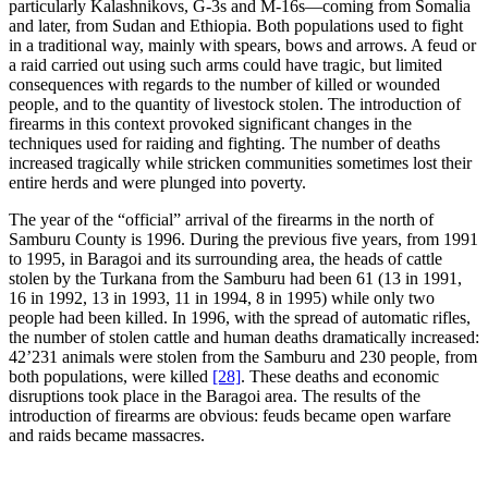
particularly Kalashnikovs, G-3s and M-16s—coming from Somalia
and later, from Sudan and Ethiopia. Both populations used to fight
in a traditional way, mainly with spears, bows and arrows. A feud or
a raid carried out using such arms could have tragic, but limited
consequences with regards to the number of killed or wounded
people, and to the quantity of livestock stolen. The introduction of
firearms in this context provoked significant changes in the
techniques used for raiding and fighting. The number of deaths
increased tragically while stricken communities sometimes lost their
entire herds and were plunged into poverty.
The year of the “official” arrival of the firearms in the north of
Samburu County is 1996. During the previous five years, from 1991
to 1995, in Baragoi and its surrounding area, the heads of cattle
stolen by the Turkana from the Samburu had been 61 (13 in 1991,
16 in 1992, 13 in 1993, 11 in 1994, 8 in 1995) while only two
people had been killed. In 1996, with the spread of automatic rifles,
the number of stolen cattle and human deaths dramatically increased:
42’231 animals were stolen from the Samburu and 230 people, from
both populations, were killed
[28]
. These deaths and economic
disruptions took place in the Baragoi area. The results of the
introduction of firearms are obvious: feuds became open warfare
and raids became massacres.