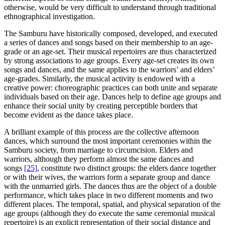
otherwise, would be very difficult to understand through traditional
ethnographical investigation.
The Samburu have historically composed, developed, and executed
a series of dances and songs based on their membership to an age-
grade or an age-set. Their musical repertoires are thus characterized
by strong associations to age groups. Every age-set creates its own
songs and dances, and the same applies to the warriors’ and elders’
age-grades. Similarly, the musical activity is endowed with a
creative power: choreographic practices can both unite and separate
individuals based on their age. Dances help to define age groups and
enhance their social unity by creating perceptible borders that
become evident as the dance takes place.
A brilliant example of this process are the collective afternoon
dances, which surround the most important ceremonies within the
Samburu society, from marriage to circumcision. Elders and
warriors, although they perform almost the same dances and
songs
[25]
, constitute two distinct groups: the elders dance together
or with their wives, the warriors form a separate group and dance
with the unmarried girls. The dances thus are the object of a double
performance, which takes place in two different moments and two
different places. The temporal, spatial, and physical separation of the
age groups (although they do execute the same ceremonial musical
repertoire) is an explicit representation of their social distance and