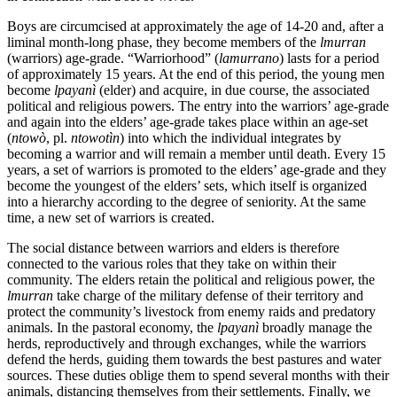
Boys are circumcised at approximately the age of 14-20 and, after a
liminal month-long phase, they become members of the
lmurran
(warriors) age-grade. “Warriorhood” (
lamurrano
) lasts for a period
of approximately 15 years. At the end of this period, the young men
become
lpayanì
(elder) and acquire, in due course, the associated
political and religious powers. The entry into the warriors’ age-grade
and again into the elders’ age-grade takes place within an age-set
(
ntowò
, pl.
ntowotìn
) into which the individual integrates by
becoming a warrior and will remain a member until death. Every 15
years, a set of warriors is promoted to the elders’ age-grade and they
become the youngest of the elders’ sets, which itself is organized
into a hierarchy according to the degree of seniority. At the same
time, a new set of warriors is created.
The social distance between warriors and elders is therefore
connected to the various roles that they take on within their
community. The elders retain the political and religious power, the
lmurran
take charge of the military defense of their territory and
protect the community’s livestock from enemy raids and predatory
animals. In the pastoral economy, the
lpayanì
broadly manage the
herds, reproductively and through exchanges, while the warriors
defend the herds, guiding them towards the best pastures and water
sources. These duties oblige them to spend several months with their
animals, distancing themselves from their settlements. Finally, we