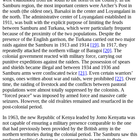
Samburu region, the most important centers were Archer’s Post in
the south (the oldest one), Barsaloi in the center and Loyangalani in
the north. The administrative center of Loyangalani established in
1911, was built with the explicit purpose of limiting the feuds
between Samburu and Turkana, which were particularly frequent
because of the proximity of the two populations. Despite the
presence of the English garrison, the Turkana carried out two major
raids against the Samburu in 1913 and 1914
[19]
. In 1917, they
repeatedly attacked the northern village of Baragoi
[20]
. The
colonial government reacted with military force, carrying out
punitive expeditions against the raiders. The possession of spears
and shields became illegal and between 1934 and 1936 and
Samburu arms were confiscated twice
[21]
. Even certain warriors’
songs, ones written about war and raids, were prohibited
[22]
. Over
time, the raiding of livestock and the conflicts between pastoral
populations were almost totally suppressed by the colonists. A
“forced peace” was imposed by armed force and massive cattle
seizures. However, the old rivalries remained and resurfaced in the
post-colonial period.
In 1963, the new Republic of Kenya leaded by Jomo Kenyatta was
not capable of ensuring a military presence comparable to the one
that had previously been provided by the British army in the
northern territories during the colonial period. The Samburu saw this
profound political change as an opportunity to return to their