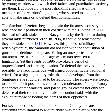
by young warriors who watch their fathers and grandfathers actively
use them. But probably the most shocking effect was on the
members of the warriors’ age-grade, who seemed to no longer be
able to make raids or to defend their communities.
The Samburu therefore began to obtain the firearms necessary to
rebalance their position in their conflict with the Turkana. In 2000
the head of cattle stolen in the Baragoi area by the Samburu during
several raids numbered 5822. In 1996, it should be remembered,
they had stolen none
[31]
. However, this process of military
redeployment by the Samburu did not stop with the acquisition of
guns to the detriment of spears. Facing an unexpected threat of
unknown size, the Samburu’s age system had revealed its
limitations. Yet the events of 1996 provoked a period of
unprecedented social reorganization. To defend themselves and, if
possible, to attack numerous well-armed opponents, the traditional
criteria for assigning military roles that had developed from the
Samburu’s age structure had to be rethought. The elders were forced
to abandon their position as controllers, moderators of the predatory
tendencies of the warriors, and joined groups created not only for
defense of their community, but also to conduct raids with the
explicit purpose of looting the herds of their opponents.
For several decades, the northern Samburu County- the area
stretching from Baragoi to Mount Nyiro was the place where the