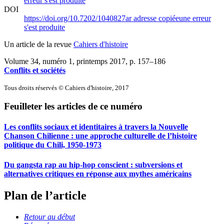
erreur s'est produite
DOI
https://doi.org/10.7202/1040827ar
adresse copiée
une erreur
s'est produite
Un article de la revue
Cahiers d'histoire
Volume 34, numéro 1, printemps 2017
, p. 157–186
Conflits et sociétés
Tous droits réservés © Cahiers d'histoire, 2017
Feuilleter les articles de ce numéro
Les conflits sociaux et identitaires à travers la Nouvelle
Chanson Chilienne : une approche culturelle de l’histoire
politique du Chili, 1950-1973
Du gangsta rap au hip-hop conscient : subversions et
alternatives critiques en réponse aux mythes américains
Plan de l’article
Retour au début