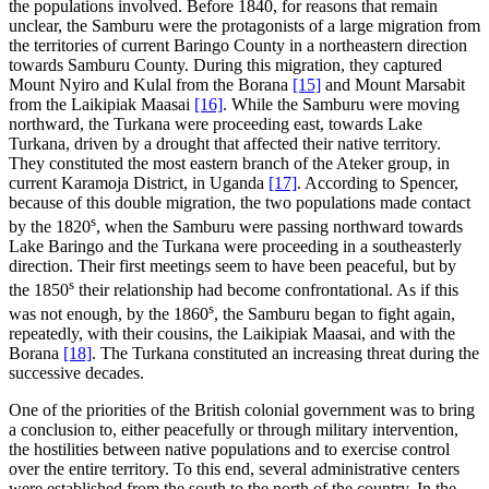
the populations involved. Before 1840, for reasons that remain
unclear, the Samburu were the protagonists of a large migration from
the territories of current Baringo County in a northeastern direction
towards Samburu County. During this migration, they captured
Mount Nyiro and Kulal from the Borana
[15]
and Mount Marsabit
from the Laikipiak Maasai
[16]
. While the Samburu were moving
northward, the Turkana were proceeding east, towards Lake
Turkana, driven by a drought that affected their native territory.
They constituted the most eastern branch of the Ateker group, in
current Karamoja District, in Uganda
[17]
. According to Spencer,
because of this double migration, the two populations made contact
s
by the 1820
, when the Samburu were passing northward towards
Lake Baringo and the Turkana were proceeding in a southeasterly
direction. Their first meetings seem to have been peaceful, but by
s
the 1850
their relationship had become confrontational. As if this
s
was not enough, by the 1860
, the Samburu began to fight again,
repeatedly, with their cousins, the Laikipiak Maasai, and with the
Borana
[18]
. The Turkana constituted an increasing threat during the
successive decades.
One of the priorities of the British colonial government was to bring
a conclusion to, either peacefully or through military intervention,
the hostilities between native populations and to exercise control
over the entire territory. To this end, several administrative centers
were established from the south to the north of the country. In the