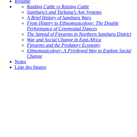
Résumé
Raiding Cattle vs Raising Cattle
Samburu’s and Turkana’s Age Systems
A Brief History of Samburu Wars
From History to Ethnomusicology: The Double
Performance of Ceremonial Dances
The Spread of Firearms in Northern Samburu District
War and Social Change in East-Africa
Firearms and the Predatory Economy
Ethnomusicology: A Privileged Way to Explore Social
Change
Notes
Liste des figures