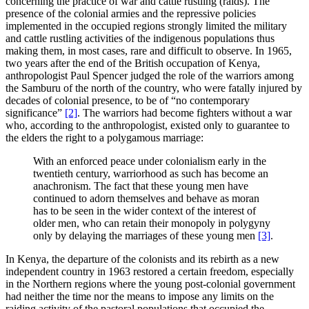
concerning the practice of war and cattle rustling (raids). The
presence of the colonial armies and the repressive policies
implemented in the occupied regions strongly limited the military
and cattle rustling activities of the indigenous populations thus
making them, in most cases, rare and difficult to observe. In 1965,
two years after the end of the British occupation of Kenya,
anthropologist Paul Spencer judged the role of the warriors among
the Samburu of the north of the country, who were fatally injured by
decades of colonial presence, to be of “no contemporary
significance”
[2]
. The warriors had become fighters without a war
who, according to the anthropologist, existed only to guarantee to
the elders the right to a polygamous marriage:
With an enforced peace under colonialism early in the
twentieth century, warriorhood as such has become an
anachronism. The fact that these young men have
continued to adorn themselves and behave as moran
has to be seen in the wider context of the interest of
older men, who can retain their monopoly in polygyny
only by delaying the marriages of these young men
[3]
.
In Kenya, the departure of the colonists and its rebirth as a new
independent country in 1963 restored a certain freedom, especially
in the Northern regions where the young post-colonial government
had neither the time nor the means to impose any limits on the
raiding activity of the pastoral populations that occupied the