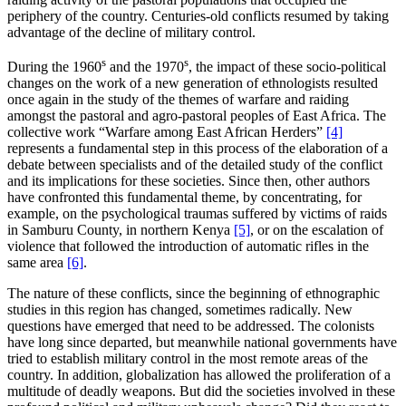
periphery of the country. Centuries-old conflicts resumed by taking
advantage of the decline of military control.
s
s
During the 1960
and the 1970
, the impact of these socio-political
changes on the work of a new generation of ethnologists resulted
once again in the study of the themes of warfare and raiding
amongst the pastoral and agro-pastoral peoples of East Africa. The
collective work “Warfare among East African Herders”
[4]
represents a fundamental step in this process of the elaboration of a
debate between specialists and of the detailed study of the conflict
and its implications for these societies. Since then, other authors
have confronted this fundamental theme, by concentrating, for
example, on the psychological traumas suffered by victims of raids
in Samburu County, in northern Kenya
[5]
, or on the escalation of
violence that followed the introduction of automatic rifles in the
same area
[6]
.
The nature of these conflicts, since the beginning of ethnographic
studies in this region has changed, sometimes radically. New
questions have emerged that need to be addressed. The colonists
have long since departed, but meanwhile national governments have
tried to establish military control in the most remote areas of the
country. In addition, globalization has allowed the proliferation of a
multitude of deadly weapons. But did the societies involved in these