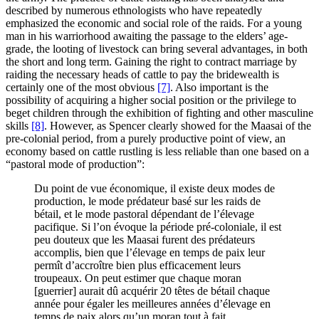
described by numerous ethnologists who have repeatedly
emphasized the economic and social role of the raids. For a young
man in his warriorhood awaiting the passage to the elders’ age-
grade, the looting of livestock can bring several advantages, in both
the short and long term. Gaining the right to contract marriage by
raiding the necessary heads of cattle to pay the bridewealth is
certainly one of the most obvious
[7]
. Also important is the
possibility of acquiring a higher social position or the privilege to
beget children through the exhibition of fighting and other masculine
skills
[8]
. However, as Spencer clearly showed for the Maasai of the
pre-colonial period, from a purely productive point of view, an
economy based on cattle rustling is less reliable than one based on a
“pastoral mode of production”:
Du point de vue économique, il existe deux modes de
production, le mode prédateur basé sur les raids de
bétail, et le mode pastoral dépendant de l’élevage
pacifique. Si l’on évoque la période pré-coloniale, il est
peu douteux que les Maasai furent des prédateurs
accomplis, bien que l’élevage en temps de paix leur
permît d’accroître bien plus efficacement leurs
troupeaux. On peut estimer que chaque moran
[guerrier] aurait dû acquérir 20 têtes de bétail chaque
année pour égaler les meilleures années d’élevage en
temps de paix alors qu’un moran tout à fait