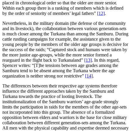
placed in chronological order so that the older are more senior.
Within each group there is a ranking of members which is defined
by the order of seniority of members’ legal fathers”
[12]
.
Nevertheless, in the military domain (the defense of the community
and its livestock), the collaboration between various generation-sets
is much closer among the Turkana than among the Samburu. During
cattle rustling campaigns for example, the assistance given to the
young people by the members of the older age groups is decisive for
the success of the raids; “Captured stock and humans were taken by
the more junior age-groups, while the more senior formed a
rearguard in the flight back to Turkanaland”
[13]
. In this regard,
Spencer writes: “[T]he tensions between age grades among the
Samburu tend to be absent among the Turkana where the age
organization is neither strong nor restrictive”
[14]
.
The differences between their respective age systems therefore
influence the different approaches taken by the Samburu and
Turkana towards the practice of looting livestock. The
institutionalization of the Samburu warriors’ age-grade strongly
limits the participation in raids for the members of the other age-sets
not incorporated into this group. The absence of a formalized
opposition between elders and warriors is the base for close military
collaboration between different generation-sets among the Turkana.
All men with the physical capability and expertise deemed necessary