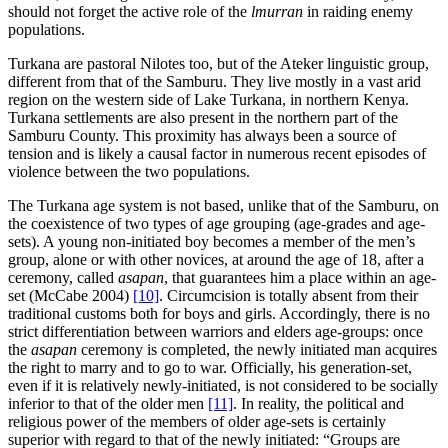
should not forget the active role of the
lmurran
in raiding enemy
populations.
Turkana are pastoral Nilotes too, but of the Ateker linguistic group,
different from that of the Samburu. They live mostly in a vast arid
region on the western side of Lake Turkana, in northern Kenya.
Turkana settlements are also present in the northern part of the
Samburu County. This proximity has always been a source of
tension and is likely a causal factor in numerous recent episodes of
violence between the two populations.
The Turkana age system is not based, unlike that of the Samburu, on
the coexistence of two types of age grouping (age-grades and age-
sets). A young non-initiated boy becomes a member of the men’s
group, alone or with other novices, at around the age of 18, after a
ceremony, called
asapan
, that guarantees him a place within an age-
set (McCabe 2004)
[10]
. Circumcision is totally absent from their
traditional customs both for boys and girls. Accordingly, there is no
strict differentiation between warriors and elders age-groups: once
the
asapan
ceremony is completed, the newly initiated man acquires
the right to marry and to go to war. Officially, his generation-set,
even if it is relatively newly-initiated, is not considered to be socially
inferior to that of the older men
[11]
. In reality, the political and
religious power of the members of older age-sets is certainly
superior with regard to that of the newly initiated: “Groups are