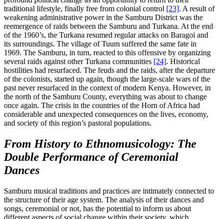
traditional lifestyle, finally free from colonial control
[23]
. A result of
weakening administrative power in the Samburu District was the
reemergence of raids between the Samburu and Turkana. At the end
of the 1960’s, the Turkana resumed regular attacks on Baragoi and
its surroundings. The village of Tuum suffered the same fate in
1969. The Samburu, in turn, reacted to this offensive by organizing
several raids against other Turkana communities
[24]
. Historical
hostilities had resurfaced. The feuds and the raids, after the departure
of the colonists, started up again, though the large-scale wars of the
past never resurfaced in the context of modern Kenya. However, in
the north of the Samburu County, everything was about to change
once again. The crisis in the countries of the Horn of Africa had
considerable and unexpected consequences on the lives, economy,
and society of this region’s pastoral populations.
From History to Ethnomusicology: The
Double Performance of Ceremonial
Dances
Samburu musical traditions and practices are intimately connected to
the structure of their age system. The analysis of their dances and
songs, ceremonial or not, has the potential to inform us about
different aspects of social change within their society, which,