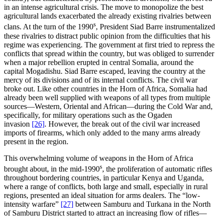
in an intense agricultural crisis. The move to monopolize the best
agricultural lands exacerbated the already existing rivalries between
s
clans. At the turn of the 1990
, President Siad Barre instrumentalized
these rivalries to distract public opinion from the difficulties that his
regime was experiencing. The government at first tried to repress the
conflicts that spread within the country, but was obliged to surrender
when a major rebellion erupted in central Somalia, around the
capital Mogadishu. Siad Barre escaped, leaving the country at the
mercy of its divisions and of its internal conflicts. The civil war
broke out. Like other countries in the Horn of Africa, Somalia had
already been well supplied with weapons of all types from multiple
sources—Western, Oriental and African—during the Cold War and,
specifically, for military operations such as the Ogaden
invasion
[26]
. However, the break out of the civil war increased
imports of firearms, which only added to the many arms already
present in the region.
This overwhelming volume of weapons in the Horn of Africa
s
brought about, in the mid-1990
, the proliferation of automatic rifles
throughout bordering countries, in particular Kenya and Uganda,
where a range of conflicts, both large and small, especially in rural
regions, presented an ideal situation for arms dealers. The “low-
intensity warfare”
[27]
between Samburu and Turkana in the North
of Samburu District started to attract an increasing flow of rifles—