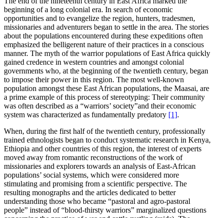
The end of the nineteenth century in East Africa marked the
beginning of a long colonial era. In search of economic
opportunities and to evangelize the region, hunters, tradesmen,
missionaries and adventurers began to settle in the area. The stories
about the populations encountered during these expeditions often
emphasized the belligerent nature of their practices in a conscious
manner. The myth of the warrior populations of East Africa quickly
gained credence in western countries and amongst colonial
governments who, at the beginning of the twentieth century, began
to impose their power in this region. The most well-known
population amongst these East African populations, the Maasai, are
a prime example of this process of stereotyping: Their community
was often described as a “warriors’ society”and their economic
system was characterized as fundamentally predatory
[1]
.
When, during the first half of the twentieth century, professionally
trained ethnologists began to conduct systematic research in Kenya,
Ethiopia and other countries of this region, the interest of experts
moved away from romantic reconstructions of the work of
missionaries and explorers towards an analysis of East-African
populations’ social systems, which were considered more
stimulating and promising from a scientific perspective. The
resulting monographs and the articles dedicated to better
understanding those who became “pastoral and agro-pastoral
people” instead of “blood-thirsty warriors” marginalized questions