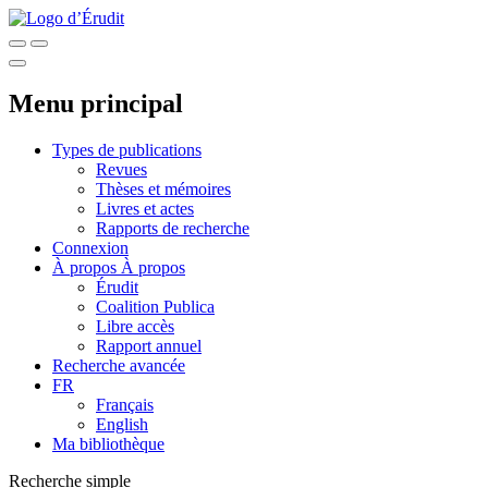
Menu principal
Types de publications
Revues
Thèses et mémoires
Livres et actes
Rapports de recherche
Connexion
À propos
À propos
Érudit
Coalition Publica
Libre accès
Rapport annuel
Recherche avancée
FR
Français
English
Ma bibliothèque
Recherche simple