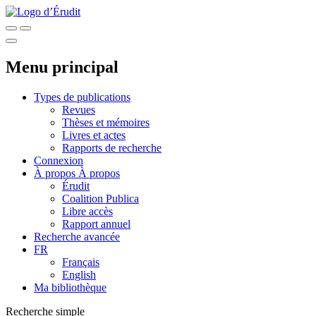
Menu principal
Types de publications
Revues
Thèses et mémoires
Livres et actes
Rapports de recherche
Connexion
À propos
À propos
Érudit
Coalition Publica
Libre accès
Rapport annuel
Recherche avancée
FR
Français
English
Ma bibliothèque
Recherche simple