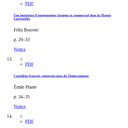
PDF
Une institution d’enseignement classique et commercial dans les Hautes
Laurentides
Félix Bouvier
p. 29–33
Notice
PDF
Canadiens français, emparons-nous du Témiscamingue
Émile Plante
p. 34–35
Notice
PDF