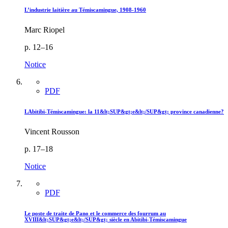
L’industrie laitière au Témiscamingue, 1908-1960
Marc Riopel
p. 12–16
Notice
PDF
LAbitibi-Témiscamingue: la 11&lt;SUP&gt;e&lt;/SUP&gt; province canadienne?
Vincent Rousson
p. 17–18
Notice
PDF
Le poste de traite de Pano et le commerce des fourrum au
XVIII&lt;SUP&gt;e&lt;/SUP&gt; siècle en Abitibi-Témiscamingue