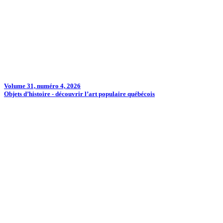
Volume 31, numéro 4, 2026
Objets d’histoire - découvrir l’art populaire québécois