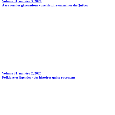
Volume 31, numéro 3, 2026
À travers les générations - une histoire enracinée du Québec
Volume 31, numéro 2, 2025
Folklore et légendes - des histoires qui se racontent