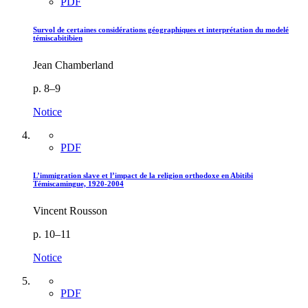
PDF
Survol de certaines considérations géographiques et interprétation du modelé
témiscabitibien
Jean Chamberland
p. 8–9
Notice
PDF
L’immigration slave et l’impact de la religion orthodoxe en Abitibi
Témiscamingue, 1920-2004
Vincent Rousson
p. 10–11
Notice
PDF