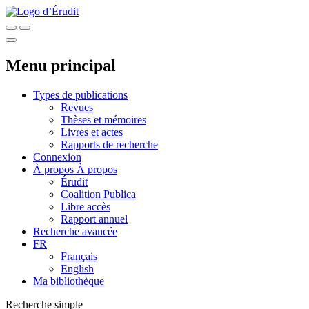
Menu principal
Types de publications
Revues
Thèses et mémoires
Livres et actes
Rapports de recherche
Connexion
À propos
À propos
Érudit
Coalition Publica
Libre accès
Rapport annuel
Recherche avancée
FR
Français
English
Ma bibliothèque
Recherche simple