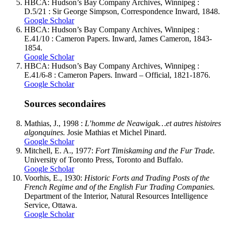
HBCA: Hudson’s Bay Company Archives, Winnipeg :
D.5/21 : Sir George Simpson, Correspondence Inward, 1848.
Google Scholar
HBCA: Hudson’s Bay Company Archives, Winnipeg :
E.41/10 : Cameron Papers. Inward, James Cameron, 1843-
1854.
Google Scholar
HBCA: Hudson’s Bay Company Archives, Winnipeg :
E.41/6-8 : Cameron Papers. Inward – Official, 1821-1876.
Google Scholar
Sources secondaires
M
athias
, J., 1998 :
L’homme de Neawigak…et autres histoires
algonquines.
Josie Mathias et Michel Pinard.
Google Scholar
M
itchell
, E. A., 1977:
Fort Timiskaming and the Fur Trade.
University of Toronto Press, Toronto and Buffalo.
Google Scholar
V
oorhis
, E., 1930:
Historic Forts and Trading Posts of the
French Regime and of the English Fur Trading Companies.
Department of the Interior, Natural Resources Intelligence
Service, Ottawa.
Google Scholar