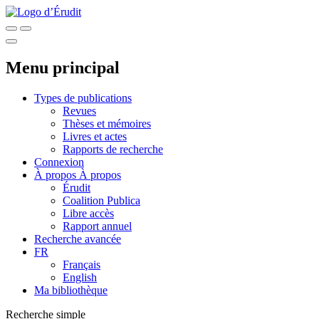
Menu principal
Types de publications
Revues
Thèses et mémoires
Livres et actes
Rapports de recherche
Connexion
À propos
À propos
Érudit
Coalition Publica
Libre accès
Rapport annuel
Recherche avancée
FR
Français
English
Ma bibliothèque
Recherche simple