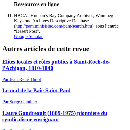
Ressources en ligne
HBCA : Hudson’s Bay Company Archives, Winnipeg :
Keystone Archives Descriptive Database
(
http://pam.minisisinc.com/pam/search.htm
), sous l’entrée
“Desert Post”.
Google Scholar
Autres articles de cette revue
Élites locales et rôles publics à Saint-Roch-de-
l’Achigan, 1810-1840
Par Jean-René Thuot
Le mal de la Baie-Saint-Paul
Par Serge Gauthier
Laure Gaudreault (1889-1975) pionnière du
syndicalisme enseignant