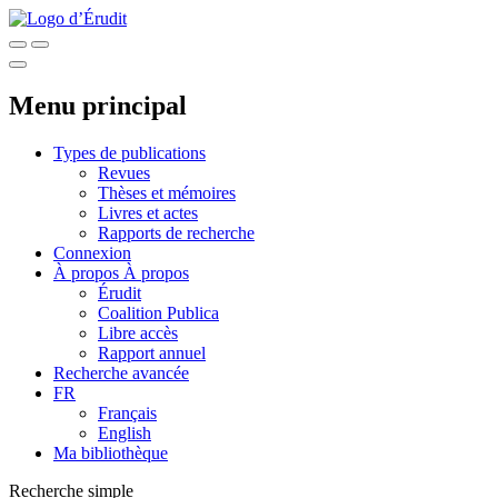
Menu principal
Types de publications
Revues
Thèses et mémoires
Livres et actes
Rapports de recherche
Connexion
À propos
À propos
Érudit
Coalition Publica
Libre accès
Rapport annuel
Recherche avancée
FR
Français
English
Ma bibliothèque
Recherche simple