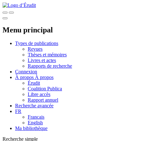
Menu principal
Types de publications
Revues
Thèses et mémoires
Livres et actes
Rapports de recherche
Connexion
À propos
À propos
Érudit
Coalition Publica
Libre accès
Rapport annuel
Recherche avancée
FR
Français
English
Ma bibliothèque
Recherche simple