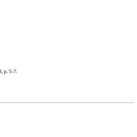
, p. 5–7.