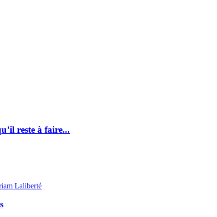
il reste à faire...
iam Laliberté
s