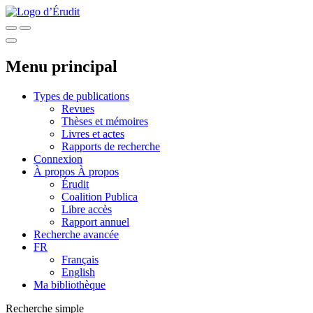
Menu principal
Types de publications
Revues
Thèses et mémoires
Livres et actes
Rapports de recherche
Connexion
À propos
À propos
Érudit
Coalition Publica
Libre accès
Rapport annuel
Recherche avancée
FR
Français
English
Ma bibliothèque
Recherche simple