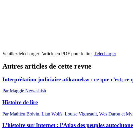
Veuillez télécharger l’article en PDF pour le lire.
Télécharger
Autres articles de cette revue
Interprétation judiciaire atikamekw : ce que c’est; ce qu’
Par Maggie Newashish
Histoire de lire
Par Mathieu Boivin, Lian Wolfs, Louise Vigneault, Wes Darou et Myr
L’histoire sur Internet : l’Atlas des peuples autochtone