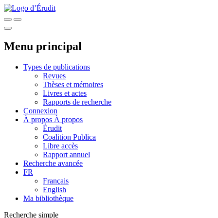
Menu principal
Types de publications
Revues
Thèses et mémoires
Livres et actes
Rapports de recherche
Connexion
À propos
À propos
Érudit
Coalition Publica
Libre accès
Rapport annuel
Recherche avancée
FR
Français
English
Ma bibliothèque
Recherche simple