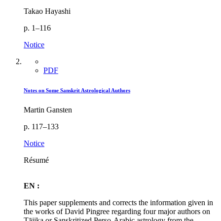
Takao Hayashi
p. 1–116
Notice
PDF
Notes on Some Sanskrit Astrological Authors
Martin Gansten
p. 117–133
Notice
Résumé
EN :
This paper supplements and corrects the information given in
the works of David Pingree regarding four major authors on
Tājika or Sanskritized Perso-Arabic astrology from the