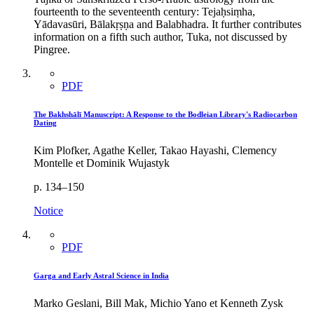
fourteenth to the seventeenth century: Tejaḥsiṃha,
Yādavasūri, Bālakṛṣṇa and Balabhadra. It further contributes
information on a fifth such author, Tuka, not discussed by
Pingree.
PDF
The Bakhshālī Manuscript: A Response to the Bodleian Library's Radiocarbon
Dating
Kim Plofker, Agathe Keller, Takao Hayashi, Clemency
Montelle et Dominik Wujastyk
p. 134–150
Notice
PDF
Garga and Early Astral Science in India
Marko Geslani, Bill Mak, Michio Yano et Kenneth Zysk