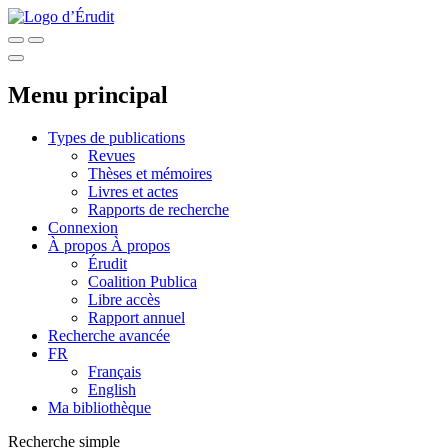
Menu principal
Types de publications
Revues
Thèses et mémoires
Livres et actes
Rapports de recherche
Connexion
À propos
À propos
Érudit
Coalition Publica
Libre accès
Rapport annuel
Recherche avancée
FR
Français
English
Ma bibliothèque
Recherche simple