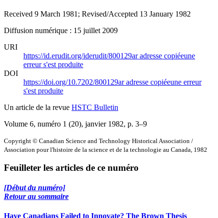
Received 9 March 1981; Revised/Accepted 13 January 1982
Diffusion numérique : 15 juillet 2009
URI
https://id.erudit.org/iderudit/800129ar
adresse copiée
une
erreur s'est produite
DOI
https://doi.org/10.7202/800129ar
adresse copiée
une erreur
s'est produite
Un article de la revue
HSTC Bulletin
Volume 6, numéro 1 (20), janvier 1982
, p. 3–9
Copyright © Canadian Science and Technology Historical Association /
Association pour l'histoire de la science et de la technologie au Canada, 1982
Feuilleter les articles de ce numéro
[Début du numéro]
Retour au sommaire
Have Canadians Failed to Innovate? The Brown Thesis