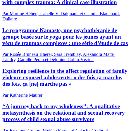
with complex trauma: A clinical case illustration
Par Martine Hébert, Isabelle V. Daignault et Claudia Blanchard-
Dallaire
Le programme Namaste, une psychothérapie de
groupe basée sur le yoga pour les jeunes ayant un
vécu de traumas complexes : une série d’étude de cas
Par Rosée Bruneau-Bherer, Sara Tremblay, Alexandra Matte-
Landry, Camille Pépin et Delphine Collin-Vézina
Exploring resilience in the affect regulation of family
violence-exposed adolescents: « des fois ça marche,
des fois, ça [ne] marche pas »
Par Katherine Maurer
‘‘A journey back to my wholeness’’: A qualitative
metasynthesis on the relational and sexual recovery
process of child sexual abuse survivors
Par Roxanne Guyon, Mylène Fernet et Natacha Godbout