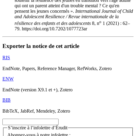
soutenir la résilience des jeunes en transition vers l'âge adulte
qui ont un parent atteint d'un trouble mental ? Ce qu'en
pensent les jeunes concernés ».
International Journal of Child
and Adolescent Resilience / Revue internationale de la
o
résilience des enfants et des adolescents
8, n
1 (2021) : 62–
79. https://doi.org/10.7202/1077723ar
Exporter la notice de cet article
RIS
EndNote, Papers, Reference Manager, RefWorks, Zotero
ENW
EndNote (version X9.1 et +), Zotero
BIB
BibTeX, JabRef, Mendeley, Zotero
S’inscrire à l’infolettre d’Érudit
Abonnez-vous à notre infolettre :