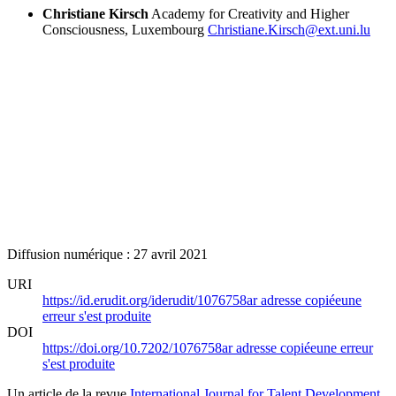
Christiane Kirsch
Academy for Creativity and Higher
Consciousness, Luxembourg
Christiane.Kirsch@ext.uni.lu
Diffusion numérique : 27 avril 2021
URI
https://id.erudit.org/iderudit/1076758ar
adresse copiée
une
erreur s'est produite
DOI
https://doi.org/10.7202/1076758ar
adresse copiée
une erreur
s'est produite
Un article de la revue
International Journal for Talent Development