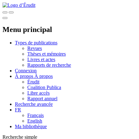
Menu principal
Types de publications
Revues
Thèses et mémoires
Livres et actes
Rapports de recherche
Connexion
À propos
À propos
Érudit
Coalition Publica
Libre accès
Rapport annuel
Recherche avancée
FR
Français
English
Ma bibliothèque
Recherche simple