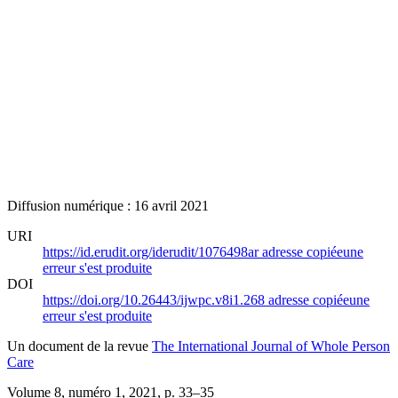
Diffusion numérique : 16 avril 2021
URI
https://id.erudit.org/iderudit/1076498ar
adresse copiée
une
erreur s'est produite
DOI
https://doi.org/10.26443/ijwpc.v8i1.268
adresse copiée
une
erreur s'est produite
Un document de la revue
The International Journal of Whole Person
Care
Volume 8, numéro 1, 2021
, p. 33–35