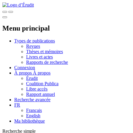
Menu principal
Types de publications
Revues
Thèses et mémoires
Livres et actes
Rapports de recherche
Connexion
À propos
À propos
Érudit
Coalition Publica
Libre accès
Rapport annuel
Recherche avancée
FR
Français
English
Ma bibliothèque
Recherche simple