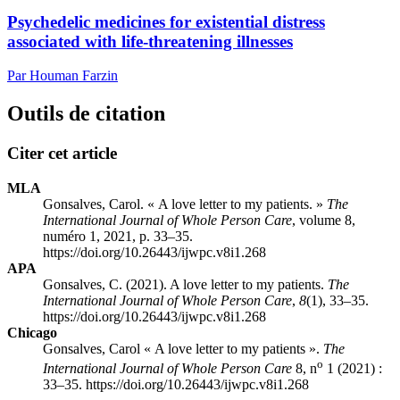
Psychedelic medicines for existential distress
associated with life-threatening illnesses
Par Houman Farzin
Outils de citation
Citer cet article
MLA
Gonsalves, Carol. « A love letter to my patients. »
The
International Journal of Whole Person Care
, volume 8,
numéro 1, 2021, p. 33–35.
https://doi.org/10.26443/ijwpc.v8i1.268
APA
Gonsalves, C. (2021). A love letter to my patients.
The
International Journal of Whole Person Care
,
8
(1), 33–35.
https://doi.org/10.26443/ijwpc.v8i1.268
Chicago
Gonsalves, Carol « A love letter to my patients ».
The
o
International Journal of Whole Person Care
8, n
1 (2021) :
33–35. https://doi.org/10.26443/ijwpc.v8i1.268