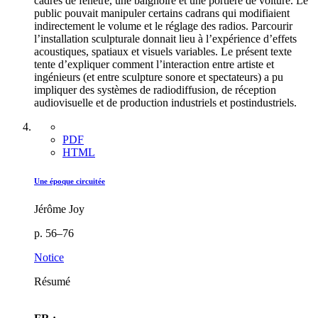
cadres de fenêtre, une baignoire et une portière de voiture. Le
public pouvait manipuler certains cadrans qui modifiaient
indirectement le volume et le réglage des radios. Parcourir
l’installation sculpturale donnait lieu à l’expérience d’effets
acoustiques, spatiaux et visuels variables. Le présent texte
tente d’expliquer comment l’interaction entre artiste et
ingénieurs (et entre sculpture sonore et spectateurs) a pu
impliquer des systèmes de radiodiffusion, de réception
audiovisuelle et de production industriels et postindustriels.
PDF
HTML
Une époque circuitée
Jérôme Joy
p. 56–76
Notice
Résumé