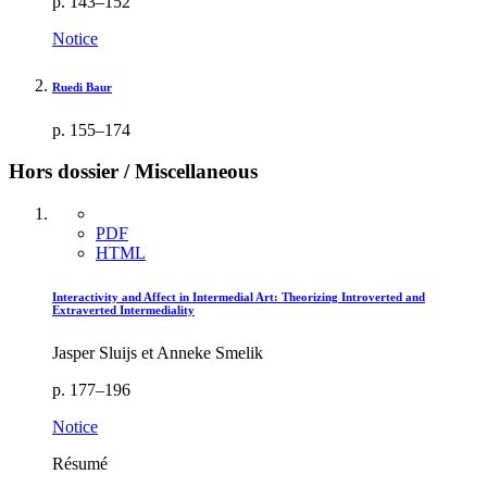
p. 143–152
Notice
Ruedi Baur
p. 155–174
Hors dossier / Miscellaneous
PDF
HTML
Interactivity and Affect in Intermedial Art: Theorizing Introverted and
Extraverted Intermediality
Jasper Sluijs et Anneke Smelik
p. 177–196
Notice
Résumé