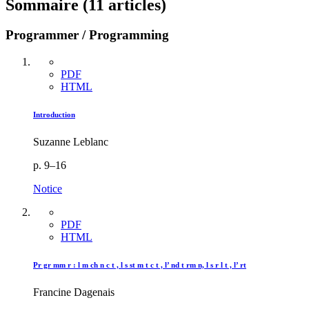
Sommaire (11 articles)
Programmer / Programming
PDF
HTML
Introduction
Suzanne Leblanc
p. 9–16
Notice
PDF
HTML
Pr gr mm r : l m ch n c t , l s st m t c t , l’ nd t rm n, l s r l t , l’ rt
Francine Dagenais