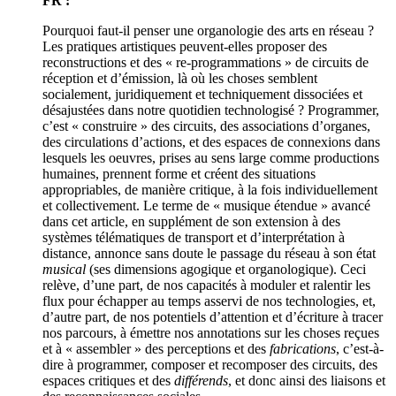
FR :
Pourquoi faut-il penser une organologie des arts en réseau ?
Les pratiques artistiques peuvent-elles proposer des
reconstructions et des « re-programmations » de circuits de
réception et d’émission, là où les choses semblent
socialement, juridiquement et techniquement dissociées et
désajustées dans notre quotidien technologisé ? Programmer,
c’est « construire » des circuits, des associations d’organes,
des circulations d’actions, et des espaces de connexions dans
lesquels les oeuvres, prises au sens large comme productions
humaines, prennent forme et créent des situations
appropriables, de manière critique, à la fois individuellement
et collectivement. Le terme de « musique étendue » avancé
dans cet article, en supplément de son extension à des
systèmes télématiques de transport et d’interprétation à
distance, annonce sans doute le passage du réseau à son état
musical
(ses dimensions agogique et organologique). Ceci
relève, d’une part, de nos capacités à moduler et ralentir les
flux pour échapper au temps asservi de nos technologies, et,
d’autre part, de nos potentiels d’attention et d’écriture à tracer
nos parcours, à émettre nos annotations sur les choses reçues
et à « assembler » des perceptions et des
fabrications
, c’est-à-
dire à programmer, composer et recomposer des circuits, des
espaces critiques et des
différends
, et donc ainsi des liaisons et