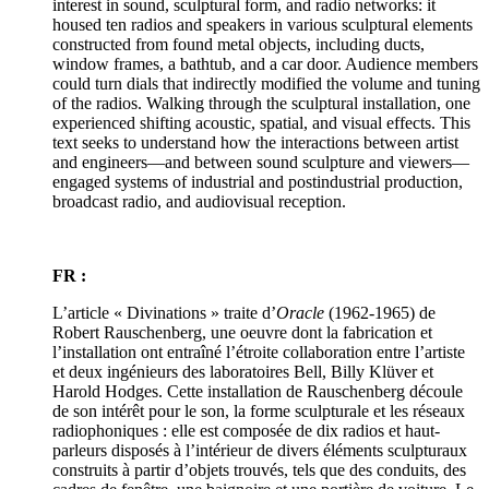
interest in sound, sculptural form, and radio networks: it
housed ten radios and speakers in various sculptural elements
constructed from found metal objects, including ducts,
window frames, a bathtub, and a car door. Audience members
could turn dials that indirectly modified the volume and tuning
of the radios. Walking through the sculptural installation, one
experienced shifting acoustic, spatial, and visual effects. This
text seeks to understand how the interactions between artist
and engineers—and between sound sculpture and viewers—
engaged systems of industrial and postindustrial production,
broadcast radio, and audiovisual reception.
FR :
L’article « Divinations » traite d’
Oracle
(1962-1965) de
Robert Rauschenberg, une oeuvre dont la fabrication et
l’installation ont entraîné l’étroite collaboration entre l’artiste
et deux ingénieurs des laboratoires Bell, Billy Klüver et
Harold Hodges. Cette installation de Rauschenberg découle
de son intérêt pour le son, la forme sculpturale et les réseaux
radiophoniques : elle est composée de dix radios et haut-
parleurs disposés à l’intérieur de divers éléments sculpturaux
construits à partir d’objets trouvés, tels que des conduits, des