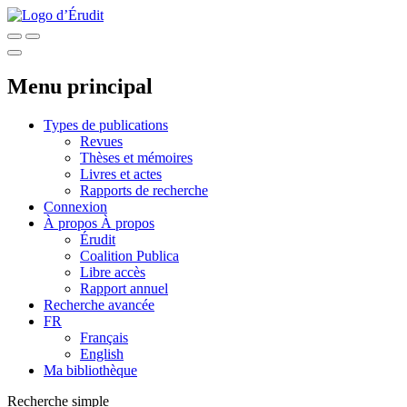
Menu principal
Types de publications
Revues
Thèses et mémoires
Livres et actes
Rapports de recherche
Connexion
À propos
À propos
Érudit
Coalition Publica
Libre accès
Rapport annuel
Recherche avancée
FR
Français
English
Ma bibliothèque
Recherche simple