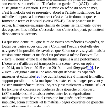
son entrée sur la mélodie ‘‘Toréador, en garde !’’ » (4371), mais
aussi guident la création. Dans la mise en scène du bord de mer,
c’est la mélodie qui se présente d’abord à l’artiste nostalgique. La
mélodie s’impose à la mémoire et c’est en la fredonnant que se
forment le texte et le visuel (voir 4155–E). En se posant sur le
papier, la mémoire-musique change de forme, se fragmente, ouvre
des espaces. Les médias s’accordent ou s’entrechoquent, permettent
dissonances ou accents.
La question demeure : que faire de toutes ces mélodies évoquées, de
toutes ces pages et ces calques ? Comment l’oeuvre doit-elle être
naviguée ? Impossible de savoir ce que Salomon envisageait, mais la
tension entre virtuel et matériel est présente à même l’oeuvre. Le
« livre », nourri d’une telle théâtralité, appelle à une performance.
L’oeuvre a d’ailleurs été transposée à la scène : avec un opéra
en 2014, un ballet en 2015 et, en 2019, un vrai
Singspiel
[19]
. Le
« livre » original a aussi une ampleur qui dépasse les capacités
muséales et éditoriales
[20]
, ce qui fait peut-être d’Internet le meilleur
support possible — si la musique, les textes et les images peuvent y
exister simultanément. Mais l’objet s’y est totalement « virtualisé » et
les textures et couleurs particulières de la gouache ont disparu.
LOT
semble destiné à exister
entre
, entre les catégorisations
médiatiques, entre le virtuel (musique imaginée, performance
implicite, écran et pixels) et le matériel (pages couvertes de gouache,
publication sous forme de livre).