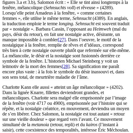
figures 3.a et 3.b), Salomon écrit : « Elle se tint ainsi longtemps à la
fenêtre, mélancolique (
Sehnsuchts voll
) et rêveuse » (4289).
Lorsqu’elle peint Amadeus à la fenêtre, « comme certaines
femmes », elle utilise le même terme,
Sehnsucht
(4389). En anglais,
la traduction emploie le terme
longing. Sehnsucht
est souvent traduit
par « nostalgie ». Barbara Cassin, l’opposant au
Heimweh
(mal du
pays, désir du retour), en fait une nostalgie active, désirante, un
manque impossible à combler
[27]
. Dans l’oeuvre, le motif de la
nostalgique à la fenêtre, remplie de rêves et d’idéaux, correspond
très bien à cette nostalgie ouverte plutôt que refermée sur elle-même.
La mélancolie, le désir et la nostalgie sont fusionnés derrière ce
symbole de la fenêtre. L’historien Michael Steinberg y voit un
leitmotiv de la mort des femmes
[28]
. Sa signification me paraît
encore plus vaste : à la fois le symbole du désir inassouvi et, dans
son sens total, de meurtrière maladie de l’âme.
Charlotte Kann elle aussi « atteint un âge mélancolique » (4202).
Dans la lignée Knarre, fillettes deviendront grandes, et
mélancoliques. Charlotte sera malgré elle emprisonnée par l’image
de la fenêtre (voir 4717 ou 4900), emprisonnée par l’histoire qui se
répète, et la nostalgie créatrice, en mouvement, deviendra un moyen
de s’en libérer. Chez Salomon, la nostalgie est tout autant « retour
sur une vieille douleur » que regard vers l’avant. Ce mouvement
simultané de la
metanoia
(retour, repli) et du
kairos
(l’instant à
saisir), cette coexistence des temporalités, intéresse Éric Méchoulan.