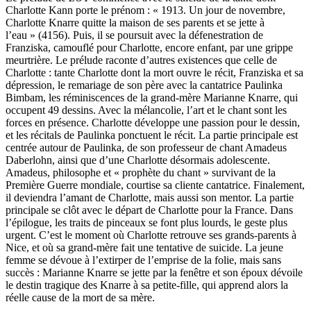
Charlotte Kann porte le prénom : « 1913. Un jour de novembre,
Charlotte Knarre quitte la maison de ses parents et se jette à
l’eau » (4156). Puis, il se poursuit avec la défenestration de
Franziska, camouflé pour Charlotte, encore enfant, par une grippe
meurtrière. Le prélude raconte d’autres existences que celle de
Charlotte : tante Charlotte dont la mort ouvre le récit, Franziska et sa
dépression, le remariage de son père avec la cantatrice Paulinka
Bimbam, les réminiscences de la grand-mère Marianne Knarre, qui
occupent 49 dessins. Avec la mélancolie, l’art et le chant sont les
forces en présence. Charlotte développe une passion pour le dessin,
et les récitals de Paulinka ponctuent le récit. La partie principale est
centrée autour de Paulinka, de son professeur de chant Amadeus
Daberlohn, ainsi que d’une Charlotte désormais adolescente.
Amadeus, philosophe et « prophète du chant » survivant de la
Première Guerre mondiale, courtise sa cliente cantatrice. Finalement,
il deviendra l’amant de Charlotte, mais aussi son mentor. La partie
principale se clôt avec le départ de Charlotte pour la France. Dans
l’épilogue, les traits de pinceaux se font plus lourds, le geste plus
urgent. C’est le moment où Charlotte retrouve ses grands-parents à
Nice, et où sa grand-mère fait une tentative de suicide. La jeune
femme se dévoue à l’extirper de l’emprise de la folie, mais sans
succès : Marianne Knarre se jette par la fenêtre et son époux dévoile
le destin tragique des Knarre à sa petite-fille, qui apprend alors la
réelle cause de la mort de sa mère.