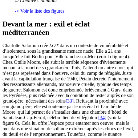
© Creative Commons
-> Voir la liste des figures
Devant la mer : exil et éclat
méditerranéen
Charlotte Salomon crée
LOT
dans un contexte de vulnérabilité et
d’isolement, sous la grandissante menace nazie. Elle a 21 ans
lorsqu’elle fuit Berlin pour Villefranche-sur-Mer (voir la figure 4).
Chez Ottilie Moore, elle subit la terrible séquence d'événements
menant à la mort de sa grand-mère. Puis, l’attend un autre choc, qui
n’est pas représenté dans l’oeuvre, celui du camp de réfugiés. Juste
avant la capitulation française de 1940, Pétain décrète l’internement
des ressortissants allemands, manoeuvre cruelle, typique des temps
de guerre. Salomon est donc emprisonnée brièvement à Gurs, dans
les Pyrénées, puis relâchée avec la condition de rester auprès de son
grand-père, nécessitant des soins
[33]
. Refusant la proximité avec
son grand-père, elle est soutenue par le mécénat et l’amitié de
Moore, qui lui permet de s’installer dans une chambre d’hôtel de
Saint-Jean-Cap-Ferrat, célèbre lieu de villégiature
[34]
(voir la
figure 6). Cela lui offre l’espace pour entamer son oeuvre, mais la
met dans une situation de solitude extrême, après les chocs de l’exil,
du deuil et de l’emprisonnement. Toutefois, comme le nuance