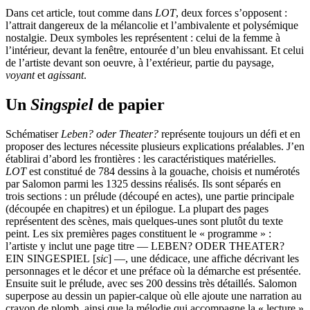
Dans cet article, tout comme dans
LOT
, deux forces s’opposent :
l’attrait dangereux de la mélancolie et l’ambivalente et polysémique
nostalgie. Deux symboles les représentent : celui de la femme à
l’intérieur, devant la fenêtre, entourée d’un bleu envahissant. Et celui
de l’artiste devant son oeuvre, à l’extérieur, partie du paysage,
voyant
et
agissant
.
Un
Singspiel
de papier
Schématiser
Leben? oder Theater?
représente toujours un défi et en
proposer des lectures nécessite plusieurs explications préalables. J’en
établirai d’abord les frontières : les caractéristiques matérielles.
LOT
est constitué de 784 dessins à la gouache, choisis et numérotés
par Salomon parmi les 1325 dessins réalisés. Ils sont séparés en
trois sections : un prélude (découpé en actes), une partie principale
(découpée en chapitres) et un épilogue. La plupart des pages
représentent des scènes, mais quelques-unes sont plutôt du texte
peint. Les six premières pages constituent le « programme » :
l’artiste y inclut une page titre — LEBEN? ODER THEATER?
EIN SINGESPIEL [
sic
] —, une dédicace, une affiche décrivant les
personnages et le décor et une préface où la démarche est présentée.
Ensuite suit le prélude, avec ses 200 dessins très détaillés. Salomon
superpose au dessin un papier-calque où elle ajoute une narration au
crayon de plomb, ainsi que la mélodie qui accompagne la « lecture »