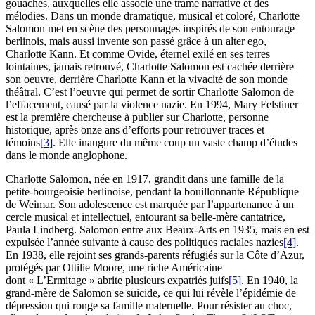
gouaches, auxquelles elle associe une trame narrative et des
mélodies. Dans un monde dramatique, musical et coloré, Charlotte
Salomon met en scène des personnages inspirés de son entourage
berlinois, mais aussi invente son passé grâce à un alter ego,
Charlotte Kann. Et comme Ovide, éternel exilé en ses terres
lointaines, jamais retrouvé, Charlotte Salomon est cachée derrière
son oeuvre, derrière Charlotte Kann et la vivacité de son monde
théâtral. C’est l’oeuvre qui permet de sortir Charlotte Salomon de
l’effacement, causé par la violence nazie. En 1994, Mary Felstiner
est la première chercheuse à publier sur Charlotte, personne
historique, après onze ans d’efforts pour retrouver traces et
témoins
[3]
. Elle inaugure du même coup un vaste champ d’études
dans le monde anglophone.
Charlotte Salomon, née en 1917, grandit dans une famille de la
petite-bourgeoisie berlinoise, pendant la bouillonnante République
de Weimar. Son adolescence est marquée par l’appartenance à un
cercle musical et intellectuel, entourant sa belle-mère cantatrice,
Paula Lindberg. Salomon entre aux Beaux-Arts en 1935, mais en est
expulsée l’année suivante à cause des politiques raciales nazies
[4]
.
En 1938, elle rejoint ses grands-parents réfugiés sur la Côte d’Azur,
protégés par Ottilie Moore, une riche Américaine
dont « L’Ermitage » abrite plusieurs expatriés juifs
[5]
. En 1940, la
grand-mère de Salomon se suicide, ce qui lui révèle l’épidémie de
dépression qui ronge sa famille maternelle. Pour résister au choc,