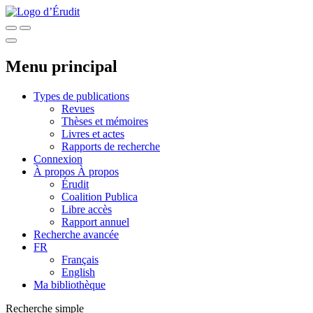
Menu principal
Types de publications
Revues
Thèses et mémoires
Livres et actes
Rapports de recherche
Connexion
À propos
À propos
Érudit
Coalition Publica
Libre accès
Rapport annuel
Recherche avancée
FR
Français
English
Ma bibliothèque
Recherche simple