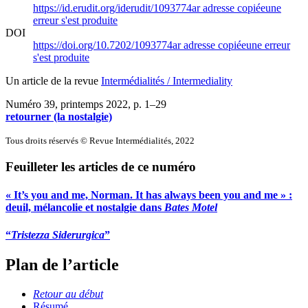
https://id.erudit.org/iderudit/1093774ar
adresse copiée
une
erreur s'est produite
DOI
https://doi.org/10.7202/1093774ar
adresse copiée
une erreur
s'est produite
Un article de la revue
Intermédialités / Intermediality
Numéro 39, printemps 2022
, p. 1–29
retourner (la nostalgie)
Tous droits réservés © Revue Intermédialités, 2022
Feuilleter les articles de ce numéro
« It’s you and me, Norman. It has always been you and me » :
deuil, mélancolie et nostalgie dans
Bates Motel
“
Tristezza Siderurgica
”
Plan de l’article
Retour au début
Résumé