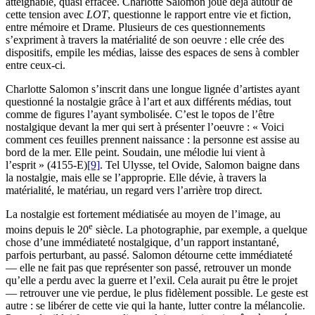
atteignable, quasi effacée. Charlotte Salomon joue déjà autour de
cette tension avec
LOT
, questionne le rapport entre vie et fiction,
entre mémoire et Drame. Plusieurs de ces questionnements
s’expriment à travers la matérialité de son oeuvre : elle crée des
dispositifs, empile les médias, laisse des espaces de sens à combler
entre ceux-ci.
Charlotte Salomon s’inscrit dans une longue lignée d’artistes ayant
questionné la nostalgie grâce à l’art et aux différents médias, tout
comme de figures l’ayant symbolisée. C’est le topos de l’être
nostalgique devant la mer qui sert à présenter l’oeuvre : « Voici
comment ces feuilles prennent naissance : la personne est assise au
bord de la mer. Elle peint. Soudain, une mélodie lui vient à
l’esprit » (4155-E)
[9]
. Tel Ulysse, tel Ovide, Salomon baigne dans
la nostalgie, mais elle se l’approprie. Elle dévie, à travers la
matérialité, le matériau, un regard vers l’arrière trop direct.
La nostalgie est fortement médiatisée au moyen de l’image, au
e
moins depuis le 20
siècle. La photographie, par exemple, a quelque
chose d’une immédiateté nostalgique, d’un rapport instantané,
parfois perturbant, au passé. Salomon détourne cette immédiateté
— elle ne fait pas que représenter son passé, retrouver un monde
qu’elle a perdu avec la guerre et l’exil. Cela aurait pu être le projet
— retrouver une vie perdue, le plus fidèlement possible. Le geste est
autre : se libérer de cette vie qui la hante, lutter contre la mélancolie.