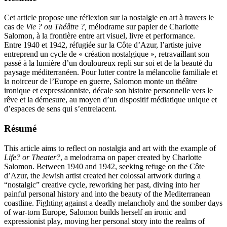
Cet article propose une réflexion sur la nostalgie en art à travers le
cas de
Vie ? ou Théâtre ?,
mélodrame sur papier de Charlotte
Salomon, à la frontière entre art visuel, livre et performance.
Entre 1940 et 1942, réfugiée sur la Côte d’Azur, l’artiste juive
entreprend un cycle de « création nostalgique », retravaillant son
passé à la lumière d’un douloureux repli sur soi et de la beauté du
paysage méditerranéen. Pour lutter contre la mélancolie familiale et
la noirceur de l’Europe en guerre, Salomon monte un théâtre
ironique et expressionniste, décale son histoire personnelle vers le
rêve et la démesure, au moyen d’un dispositif médiatique unique et
d’espaces de sens qui s’entrelacent.
Résumé
This article aims to reflect on nostalgia and art with the example of
Life? or Theater?
, a melodrama on paper created by Charlotte
Salomon. Between 1940 and 1942, seeking refuge on the Côte
d’Azur, the Jewish artist created her colossal artwork during a
“nostalgic” creative cycle, reworking her past, diving into her
painful personal history and into the beauty of the Mediterranean
coastline. Fighting against a deadly melancholy and the somber days
of war-torn Europe, Salomon builds herself an ironic and
expressionist play, moving her personal story into the realms of