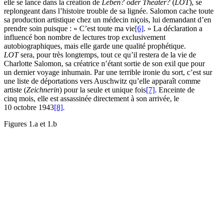
elle se lance dans la création de
Leben? oder Theater?
(
LOT
), se
replongeant dans l’histoire trouble de sa lignée. Salomon cache toute
sa production artistique chez un médecin niçois, lui demandant d’en
prendre soin puisque : « C’est toute ma vie
[6]
. » La déclaration a
influencé bon nombre de lectures trop exclusivement
autobiographiques, mais elle garde une qualité prophétique.
LOT
sera, pour très longtemps, tout ce qu’il restera de la vie de
Charlotte Salomon, sa créatrice n’étant sortie de son exil que pour
un dernier voyage inhumain. Par une terrible ironie du sort, c’est sur
une liste de déportations vers Auschwitz qu’elle apparaît comme
artiste (
Zeichnerin
) pour la seule et unique fois
[7]
. Enceinte de
cinq mois, elle est assassinée directement à son arrivée, le
10 octobre 1943
[8]
.
Figures 1.a et 1.b