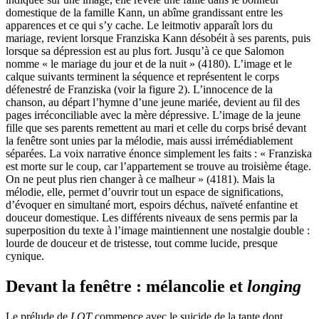
domestique de la famille Kann, un abîme grandissant entre les
apparences et ce qui s’y cache. Le leitmotiv apparaît lors du
mariage, revient lorsque Franziska Kann désobéit à ses parents, puis
lorsque sa dépression est au plus fort. Jusqu’à ce que Salomon
nomme « le mariage du jour et de la nuit » (4180). L’image et le
calque suivants terminent la séquence et représentent le corps
défenestré de Franziska (voir la figure 2). L’innocence de la
chanson, au départ l’hymne d’une jeune mariée, devient au fil des
pages irréconciliable avec la mère dépressive. L’image de la jeune
fille que ses parents remettent au mari et celle du corps brisé devant
la fenêtre sont unies par la mélodie, mais aussi irrémédiablement
séparées. La voix narrative énonce simplement les faits : « Franziska
est morte sur le coup, car l’appartement se trouve au troisième étage.
On ne peut plus rien changer à ce malheur » (4181). Mais la
mélodie, elle, permet d’ouvrir tout un espace de significations,
d’évoquer en simultané mort, espoirs déchus, naïveté enfantine et
douceur domestique. Les différents niveaux de sens permis par la
superposition du texte à l’image maintiennent une nostalgie double :
lourde de douceur et de tristesse, tout comme lucide, presque
cynique.
Devant la fenêtre : mélancolie et
longing
Le prélude de
LOT
commence avec le suicide de la tante dont