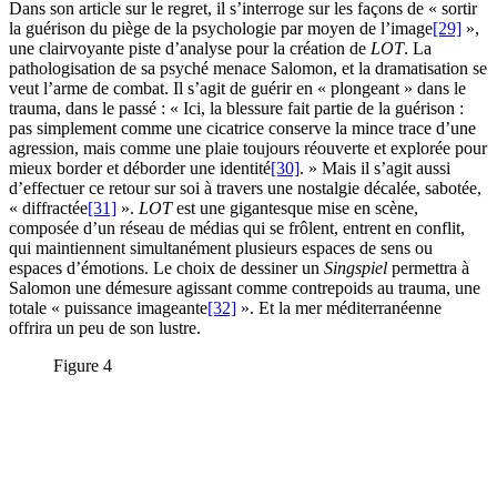
Dans son article sur le regret, il s’interroge sur les façons de « sortir
la guérison du piège de la psychologie par moyen de l’image
[29]
»,
une clairvoyante piste d’analyse pour la création de
LOT
. La
pathologisation de sa psyché menace Salomon, et la dramatisation se
veut l’arme de combat. Il s’agit de guérir en « plongeant » dans le
trauma, dans le passé : « Ici, la blessure fait partie de la guérison :
pas simplement comme une cicatrice conserve la mince trace d’une
agression, mais comme une plaie toujours réouverte et explorée pour
mieux border et déborder une identité
[30]
. » Mais il s’agit aussi
d’effectuer ce retour sur soi à travers une nostalgie décalée, sabotée,
« diffractée
[31]
».
LOT
est une gigantesque mise en scène,
composée d’un réseau de médias qui se frôlent, entrent en conflit,
qui maintiennent simultanément plusieurs espaces de sens ou
espaces d’émotions. Le choix de dessiner un
Singspiel
permettra à
Salomon une démesure agissant comme contrepoids au trauma, une
totale « puissance imageante
[32]
». Et la mer méditerranéenne
offrira un peu de son lustre.
Figure 4