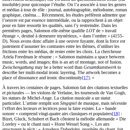
insoluble) pour quiconque l’étudie. On l’a associée à tous les genres
et médias à tour de rôle : journal, autobiographie, mélodrame, roman
graphique, cinéma… Récemment, les études préfèrent admettre que
l’oeuvre est par essence intermédiale, ou la rapprochent à un objet
pour en faire ressortir les qualités, sans l’y restreindre. Dans les
premières pages, Salomon elle-même qualifie
LOT
de « travail
étrange », destiné à demeurer mystérieux, « dans l’ombre » (4155–
D). Nous avons donc affaire à une oeuvre fuyante, dont la force est
justement d’assumer les contrastes entre les thèmes, d’utiliser les
frictions entre les médias, de rester
entre
les choix. La chercheuse
Ariela Freedman le résume : « Salomon maintains a space between
music, words, and images; this is an art of montage, not of fusion.
Zwischengattung
may be a better word than
Gesamtkunstwerk
to
describe her multi-modal ironic layering. The artwork becomes a
place of dissonance and ironic discontinuity
[17]
. »
À travers les centaines de pages, Salomon fait des citations textuelles
et picturales — les violons de Verlaine, les tournesols de Van Gogh,
les statues de Michel-Ange. La citation musicale a un statut
particulier. L’artiste remplit son
Singspiel
de musique, mais nécessite
l’effort des lecteurs et lectrices pour la faire exister. La « bande
sonore » comprend vingt-quatre airs classiques et populaires
[18]
:
Bizet, Gluck, Schubert et Bach côtoient la mélodie allemande « Die
Loreley » ou le chant nazi « Horst Wessel Song ». Les airs
structurent le récit : « Amadeus Daberlohn, prophète du chant, fait