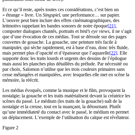
Et ce qu’il reste, après toutes ces considérations, c’est bien un
« étrange » livre. Un
Singspiel
, une performance… sur papier.
L’oeuvre peut bien inclure des effets cinématographiques, des
leitmotivs rappelant les bandes sonores de notre époque
[21]
,
comporter dialogues chantés, portraits et
bird’s eye views
, il ne s’agit
que d’une évocation de ces médias. Tout se déroule sur des pages
couvertes de gouache. La gouache, une peinture très facile à
manipuler, qui sèche rapidement, est à base d’eau, donc très fluide,
mais permet plus d’opacité et d’épaisseur que l’aquarelle
[22]
. Elle
supporte donc les traits lourds et urgents des dessins de l’épilogue
mais aussi les planches plus détaillées du prélude. Par nécessité ou
par choix, Salomon n’utilise que les trois couleurs primaires sans
cesse mélangées et manipulées, avec lesquelles elle met en scène la
mémoire, la réécrit.
Les médias évoqués, comme la musique et le film, provoquent la
nostalgie; la gouache et les traits matérialisent devant la créatrice les
scènes du passé. Le médium (les traits de la gouache) naît de la
nostalgie et la creuse, tout en la nuançant, la détournant. Plutôt
qu’une immédiateté du contact avec le passé, le médium en permet
un déplacement. L’exemple de l’utilisation du calque est révélateur.
Figure 2