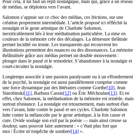
Pour cela, il lui faut un repli nostalgique, mais qui, grâce à un réseau
de médias, se déploiera vers l’avant.
Salomon s’appuie sur ce choc des médias, ces frictions, sur une
création proprement intermédiale. L’article proposé ici réfléchit la
nostalgie et le geste artistique de Charlotte Salomon,
inextricablement liés à leur médiatisation particulière. La mise en
couleurs de la mémoire crée des décalages. La démesure théâtrale
permet lucidité ou ironie. Les transparents qui recouvrent les
illustrations permettent des nuances ou des dissonances. La mémoire
théâtralisée grâce aux médias permet un double mouvement :
plonger dans le passé et le remodeler. S’abandonner à la nostalgie et
court-circuiter la nostalgie.
Longtemps associée à une passion paralysante ou à un effondrement
de la psyché, la nostalgie est aussi parallèlement comprise comme
une force dynamique par des littéraires comme Goethe
[10]
, Jean
Starobinski
[11]
, Barbara Cassin
[12]
ou Éric Méchoulan
[13]
. Et en
effet, chez Salomon, la médiatisation de la mémoire est remède, mais
surtout résistance. La nostalgie est retournement, mais surtout élan
vers l’avant, lutte contre le passé et ses cycles. Charlotte Salomon
lutte contre la mélancolie par le geste artistique, à la fois cause et
cure. Ovide soulage son exil par la poésie — mais ainsi creuse sa
douleur, sans pouvoir faire autrement : « c’était plus fort que
moi / Écrire m’empêche de sombrer
[14]
».