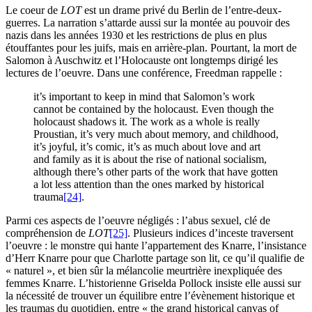
Le coeur de
LOT
est un drame privé du Berlin de l’entre-deux-
guerres. La narration s’attarde aussi sur la montée au pouvoir des
nazis dans les années 1930 et les restrictions de plus en plus
étouffantes pour les juifs, mais en arrière-plan. Pourtant, la mort de
Salomon à Auschwitz et l’Holocauste ont longtemps dirigé les
lectures de l’oeuvre. Dans une conférence, Freedman rappelle :
it’s important to keep in mind that Salomon’s work
cannot be contained by the holocaust. Even though the
holocaust shadows it. The work as a whole is really
Proustian, it’s very much about memory, and childhood,
it’s joyful, it’s comic, it’s as much about love and art
and family as it is about the rise of national socialism,
although there’s other parts of the work that have gotten
a lot less attention than the ones marked by historical
trauma
[24]
.
Parmi ces aspects de l’oeuvre négligés : l’abus sexuel, clé de
compréhension de
LOT
[25]
. Plusieurs indices d’inceste traversent
l’oeuvre : le monstre qui hante l’appartement des Knarre, l’insistance
d’Herr Knarre pour que Charlotte partage son lit, ce qu’il qualifie de
« naturel », et bien sûr la mélancolie meurtrière inexpliquée des
femmes Knarre. L’historienne Griselda Pollock insiste elle aussi sur
la nécessité de trouver un équilibre entre l’évènement historique et
les traumas du quotidien, entre « the grand historical canvas of