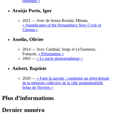
ouragans
»
Araújo Porto, Igor
2021
— Avec de Souza Rossini, Miriam,
«
Soundscapes of the Pernambuco New Cycle of
Cinema
»
Asselin, Olivier
2014
— Avec Cardinal, Serge et LeTourneux,
François,
«
Présentation
»
2003
—
«
Le pacte photographique
»
Aubert, Baptiste
2020
—
«
Faire la navette : construire un objet-témoin
de la mémoire collective de la ville postindustrielle
belge de Verviers
»
Plus d’informations
Dernier numéro