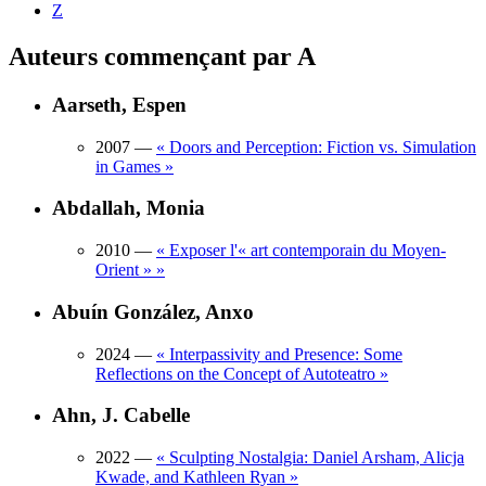
Z
Auteurs commençant par A
Aarseth, Espen
2007
—
«
Doors and Perception: Fiction vs. Simulation
in Games
»
Abdallah, Monia
2010
—
«
Exposer l'« art contemporain du Moyen-
Orient »
»
Abuín González, Anxo
2024
—
«
Interpassivity and Presence: Some
Reflections on the Concept of Autoteatro
»
Ahn, J. Cabelle
2022
—
«
Sculpting Nostalgia: Daniel Arsham, Alicja
Kwade, and Kathleen Ryan
»