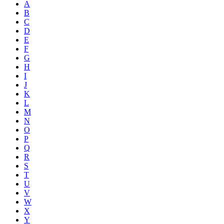
A
B
C
D
E
F
G
H
I
J
K
L
M
N
O
P
Q
R
S
T
U
V
W
X
Y