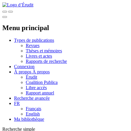
Menu principal
Types de publications
Revues
Thèses et mémoires
Livres et actes
Rapports de recherche
Connexion
À propos
À propos
Érudit
Coalition Publica
Libre accès
Rapport annuel
Recherche avancée
FR
Français
English
Ma bibliothèque
Recherche simple