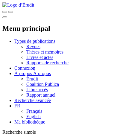
Menu principal
Types de publications
Revues
Thèses et mémoires
Livres et actes
Rapports de recherche
Connexion
À propos
À propos
Érudit
Coalition Publica
Libre accès
Rapport annuel
Recherche avancée
FR
Français
English
Ma bibliothèque
Recherche simple