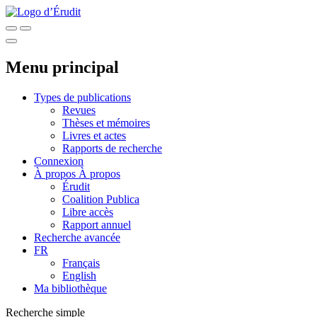
Menu principal
Types de publications
Revues
Thèses et mémoires
Livres et actes
Rapports de recherche
Connexion
À propos
À propos
Érudit
Coalition Publica
Libre accès
Rapport annuel
Recherche avancée
FR
Français
English
Ma bibliothèque
Recherche simple