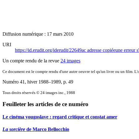
Diffusion numérique : 17 mars 2010
URI
https://id.erudit.org/iderudit/22649ac
adresse copiée
une erreur s
Un compte rendu de la revue
24 images
Ce document est le compte rendu d'une autre oeuvre tel qu'un livre ou un film. L'oe
Numéro 41, hiver 1988–1989
, p. 49
Tous droits réservés © 24 images inc., 1988
Feuilleter les articles de ce numéro
Le cinéma yougoslave : regard critique et constat amer
La sorcière
de Marco Bellocchio