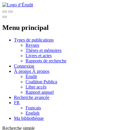
Menu principal
Types de publications
Revues
Thèses et mémoires
Livres et actes
Rapports de recherche
Connexion
À propos
À propos
Érudit
Coalition Publica
Libre accès
Rapport annuel
Recherche avancée
FR
Français
English
Ma bibliothèque
Recherche simple