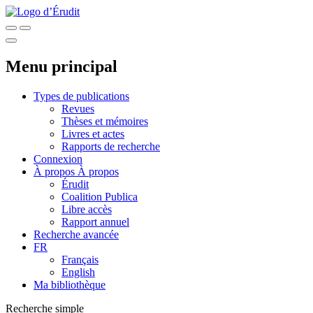
Menu principal
Types de publications
Revues
Thèses et mémoires
Livres et actes
Rapports de recherche
Connexion
À propos
À propos
Érudit
Coalition Publica
Libre accès
Rapport annuel
Recherche avancée
FR
Français
English
Ma bibliothèque
Recherche simple