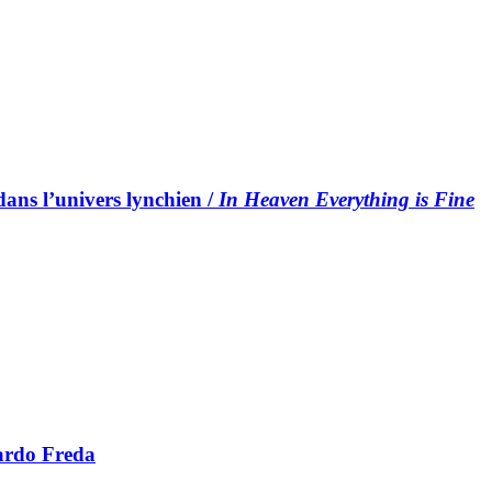
ans l’univers lynchien /
In Heaven Everything is Fine
ardo Freda