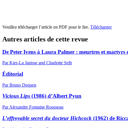
Veuillez télécharger l’article en PDF pour le lire.
Télécharger
Autres articles de cette revue
De Peter Ivens à Laura Palmer : meurtres et martyrs d
Par Kier-La Janisse and Charlotte Selb
Éditorial
Par Bruno Dequen
Vicious Lips
(1986) d’Albert Pyun
Par Alexandre Fontaine Rousseau
L’effroyable secret du docteur Hichcock
(1962) de Ricc