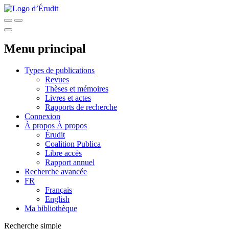
Menu principal
Types de publications
Revues
Thèses et mémoires
Livres et actes
Rapports de recherche
Connexion
À propos
À propos
Érudit
Coalition Publica
Libre accès
Rapport annuel
Recherche avancée
FR
Français
English
Ma bibliothèque
Recherche simple