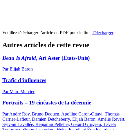
Veuillez télécharger l’article en PDF pour le lire.
Télécharger
Autres articles de cette revue
Beau Is Afraid
, Ari Aster (États-Unis)
Par Elijah Baron
Trafic d’influences
Par Marc Mercier
Portraits – 19 cinéastes de la décennie
Par André Roy, Bruno Dequen, Apolline Caron-Ottavi, Thomas
Carrier-Lafleur, Damien Detcheberry, Elijah Baron, Amélie Revert,
Sylvain Lavallée, Benjamin Pelletier, Gérard Grugeau, Tzveta
Todorova, Simon Laperrière, Helen Faradji et Éric Falardeau