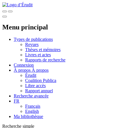
Menu principal
Types de publications
Revues
Thèses et mémoires
Livres et actes
Rapports de recherche
Connexion
À propos
À propos
Érudit
Coalition Publica
Libre accès
Rapport annuel
Recherche avancée
FR
Français
English
Ma bibliothèque
Recherche simple