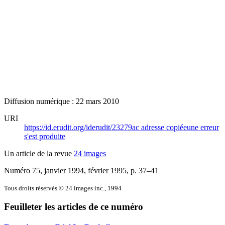
Diffusion numérique : 22 mars 2010
URI
https://id.erudit.org/iderudit/23279ac
adresse copiée
une erreur
s'est produite
Un article de la revue
24 images
Numéro 75, janvier 1994, février 1995
, p. 37–41
Tous droits réservés © 24 images inc., 1994
Feuilleter les articles de ce numéro