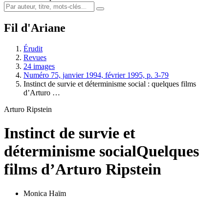
Fil d'Ariane
Érudit
Revues
24 images
Numéro 75, janvier 1994, février 1995, p. 3-79
Instinct de survie et déterminisme social : quelques films
d’Arturo …
Arturo Ripstein
Instinct de survie et
déterminisme social
Quelques
films d’Arturo Ripstein
Monica Haïm