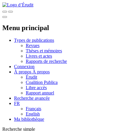
Menu principal
Types de publications
Revues
Thèses et mémoires
Livres et actes
Rapports de recherche
Connexion
À propos
À propos
Érudit
Coalition Publica
Libre accès
Rapport annuel
Recherche avancée
FR
Français
English
Ma bibliothèque
Recherche simple