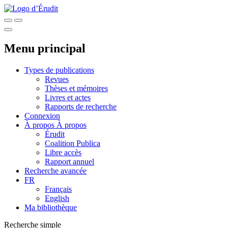
Menu principal
Types de publications
Revues
Thèses et mémoires
Livres et actes
Rapports de recherche
Connexion
À propos
À propos
Érudit
Coalition Publica
Libre accès
Rapport annuel
Recherche avancée
FR
Français
English
Ma bibliothèque
Recherche simple