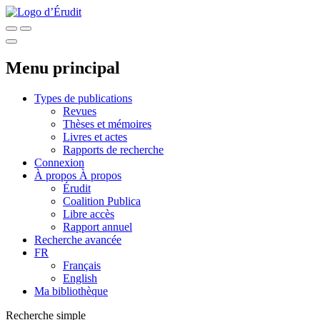
Menu principal
Types de publications
Revues
Thèses et mémoires
Livres et actes
Rapports de recherche
Connexion
À propos
À propos
Érudit
Coalition Publica
Libre accès
Rapport annuel
Recherche avancée
FR
Français
English
Ma bibliothèque
Recherche simple