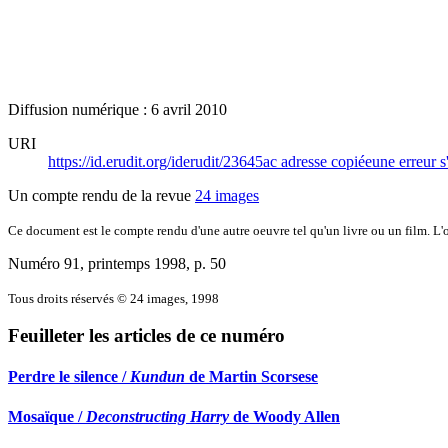
Diffusion numérique : 6 avril 2010
URI
https://id.erudit.org/iderudit/23645ac
adresse copiée
une erreur s
Un compte rendu de la revue
24 images
Ce document est le compte rendu d'une autre oeuvre tel qu'un livre ou un film. L'oe
Numéro 91, printemps 1998
, p. 50
Tous droits réservés © 24 images, 1998
Feuilleter les articles de ce numéro
Perdre le silence /
Kundun
de Martin Scorsese
Mosaïque /
Deconstructing Harry
de Woody Allen