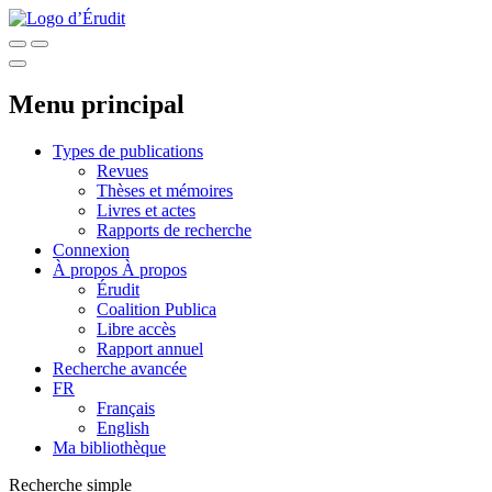
Menu principal
Types de publications
Revues
Thèses et mémoires
Livres et actes
Rapports de recherche
Connexion
À propos
À propos
Érudit
Coalition Publica
Libre accès
Rapport annuel
Recherche avancée
FR
Français
English
Ma bibliothèque
Recherche simple