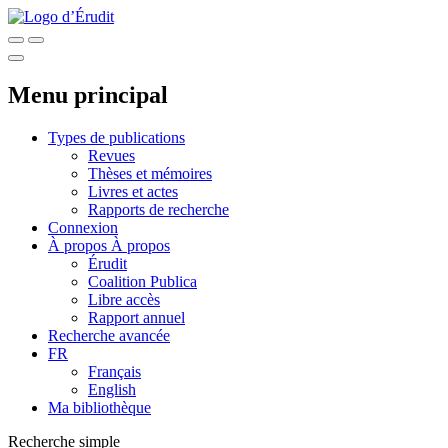
Menu principal
Types de publications
Revues
Thèses et mémoires
Livres et actes
Rapports de recherche
Connexion
À propos
À propos
Érudit
Coalition Publica
Libre accès
Rapport annuel
Recherche avancée
FR
Français
English
Ma bibliothèque
Recherche simple