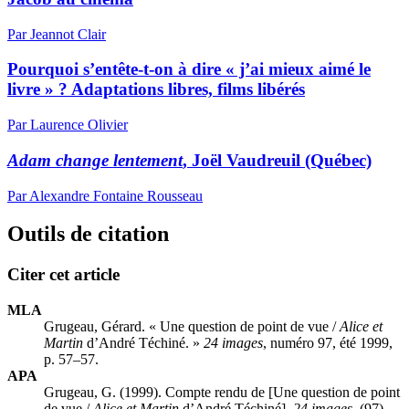
Par Jeannot Clair
Pourquoi s’entête-t-on à dire « j’ai mieux aimé le
livre » ? Adaptations libres, films libérés
Par Laurence Olivier
Adam change lentement
, Joël Vaudreuil (Québec)
Par Alexandre Fontaine Rousseau
Outils de citation
Citer cet article
MLA
Grugeau, Gérard. « Une question de point de vue /
Alice et
Martin
d’André Téchiné. »
24 images
, numéro 97, été 1999,
p. 57–57.
APA
Grugeau, G. (1999). Compte rendu de [Une question de point
de vue /
Alice et Martin
d’André Téchiné].
24 images
, (97),