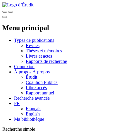
Menu principal
Types de publications
Revues
Thèses et mémoires
Livres et actes
Rapports de recherche
Connexion
À propos
À propos
Érudit
Coalition Publica
Libre accès
Rapport annuel
Recherche avancée
FR
Français
English
Ma bibliothèque
Recherche simple