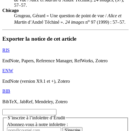
57–57.
Chicago
Grugeau, Gérard « Une question de point de vue /
Alice et
o
Martin
d’André Téchiné ».
24 images
n
97 (1999) : 57–57.
Exporter la notice de cet article
RIS
EndNote, Papers, Reference Manager, RefWorks, Zotero
ENW
EndNote (version X9.1 et +), Zotero
BIB
BibTeX, JabRef, Mendeley, Zotero
S’inscrire à l’infolettre d’Érudit
Abonnez-vous à notre infolettre :