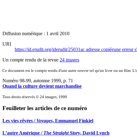
Diffusion numérique : 1 avril 2010
URI
https://id.erudit.org/iderudit/25031ac
adresse copiée
une erreur s
Un compte rendu de la revue
24 images
Ce document est le compte rendu d'une autre oeuvre tel qu'un livre ou un film. L'oe
Numéro 98-99, automne 1999
, p. 71
Quand la culture devient marchandise
Tous droits réservés © 24 images, 1999
Feuilleter les articles de ce numéro
Les vies rêvées /
Voyages
, Emmanuel Finkiel
L’autre Amérique /
The Straight Story
, David Lynch