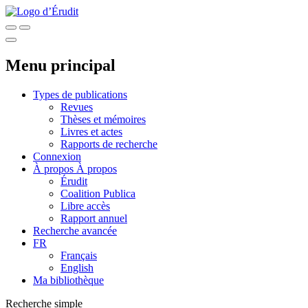
Menu principal
Types de publications
Revues
Thèses et mémoires
Livres et actes
Rapports de recherche
Connexion
À propos
À propos
Érudit
Coalition Publica
Libre accès
Rapport annuel
Recherche avancée
FR
Français
English
Ma bibliothèque
Recherche simple