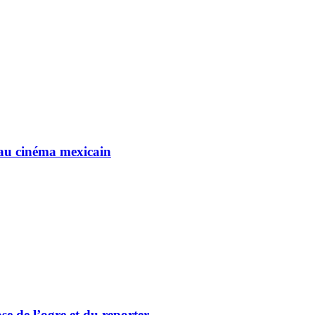
eau cinéma mexicain
 de l’ogre et du reporter