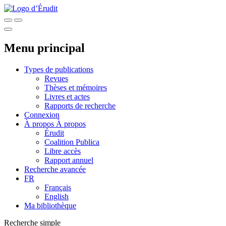
Menu principal
Types de publications
Revues
Thèses et mémoires
Livres et actes
Rapports de recherche
Connexion
À propos
À propos
Érudit
Coalition Publica
Libre accès
Rapport annuel
Recherche avancée
FR
Français
English
Ma bibliothèque
Recherche simple