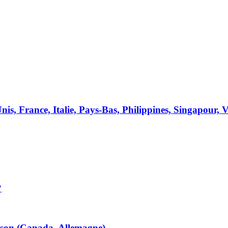
s, France, Italie, Pays-Bas, Philippines, Singapour, 
?
son (Canada, Allemagne)