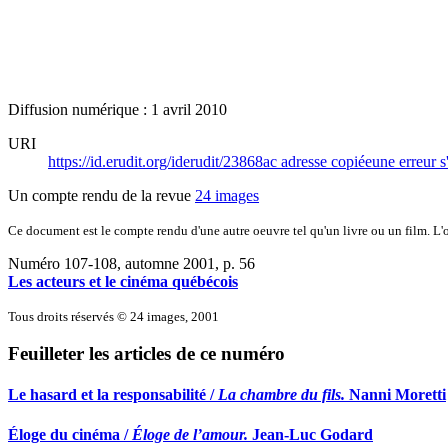
Diffusion numérique : 1 avril 2010
URI
https://id.erudit.org/iderudit/23868ac
adresse copiée
une erreur s
Un compte rendu de la revue
24 images
Ce document est le compte rendu d'une autre oeuvre tel qu'un livre ou un film. L'oe
Numéro 107-108, automne 2001
, p. 56
Les acteurs et le cinéma québécois
Tous droits réservés © 24 images, 2001
Feuilleter les articles de ce numéro
Le hasard et la responsabilité /
La chambre du fils.
Nanni Moretti
Éloge du cinéma /
Éloge de l’amour.
Jean-Luc Godard