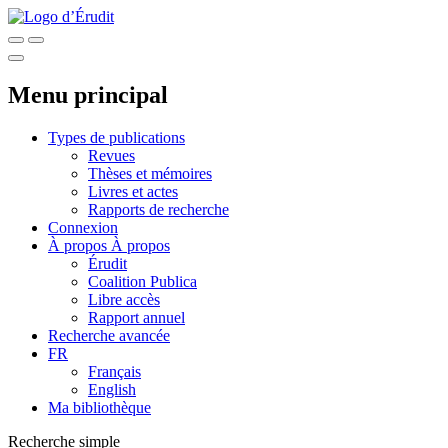
Menu principal
Types de publications
Revues
Thèses et mémoires
Livres et actes
Rapports de recherche
Connexion
À propos
À propos
Érudit
Coalition Publica
Libre accès
Rapport annuel
Recherche avancée
FR
Français
English
Ma bibliothèque
Recherche simple